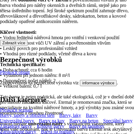
barva vhodná pro nátěry okenních a dveřních rámů, stejně jako pro
tělesa ústředního topení. Její široké spektrum použití zahrnuje dřevo,
dřevovláknové a dřevotřískové desky, sádrokarton, beton a kovové
podklady opatřené antikorozním nátěrem.
Klíčové vlastnosti:
• Vodou ředitelná nátěrová hmota pro vnitřní i venkovní použití
• Vysoká odolnost vůči UV záření a povětrnostním vlivům
Zobrazit více
• Lesklý povrch pro profesionální vzhled
• Vhodná pro různé podklady, včetně dřeva a kovu
Bezpečnost výrobků
Technická specifikace:
• Doba schnutí: cca 6 hodin
Přeskočit oblast
• Vydatnost při jednom nátěru: 8 m²/l
• Doporučený počet nátěrů: 2
Zodpovědnost za bezpečnost výrobku viz
.
informace výrobce
• Velikost balení: 0,7 l
Tato barva je nejen praktická, ale také ekologická, což je v dnešní době
Další kategorie
pro mnoho zákazníků klíčové. Eternal je renomovaná značka, která se
specializuje na kvalitní nátěrové hmoty, a její výrobky jsou známé svou
Přeskočit seznam
spolehlivostí a dlouhou životností.
Barvy, tapety a obložení stěn
Barvy, laky
Barvy
Univerzální barvy
Barvy na kov
Barvy na beton
Speciální barvy
Pokud hledáte
univerzální nátěr
s vynikajícími vlastnostmi, který
Základové barvy
Křídové barvy
Barvy na radiátory
splní vaše očekávání, pak je Univerzální barva Eternal lesk akrylátový
Žáruvzdorné barvy
Barva na podlahy