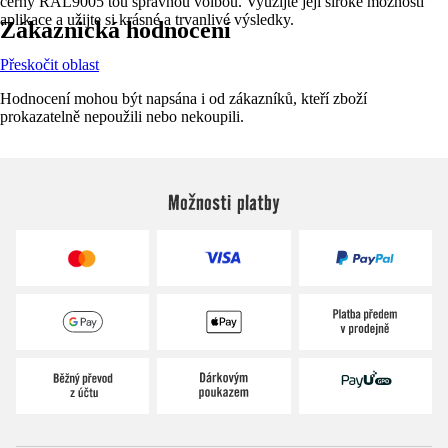
černý RAL9005 tou správnou volbou. Využijte její široké možnosti
aplikace a užijte si krásné a trvanlivé výsledky.
Zákaznická hodnocení
Přeskočit oblast
Hodnocení mohou být napsána i od zákazníků, kteří zboží
prokazatelně nepoužili nebo nekoupili.
Možnosti platby