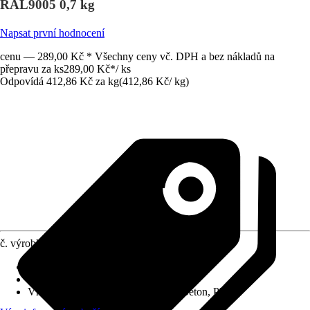
RAL9005 0,7 kg
Napsat první hodnocení
cenu — 289,00 Kč * Všechny ceny vč. DPH a bez nákladů na
přepravu za ks
289,00 Kč
*
/
ks
Odpovídá 412,86 Kč za kg
(
412,86 Kč
/
kg
)
č. výrobku
7908269
Vydatnost při jednom nátěru
:
8 m²/l
Typ základu
:
Ředitelný vodou
Vhodné pro podklad
:
Dřevo, Kov, Beton, Plast