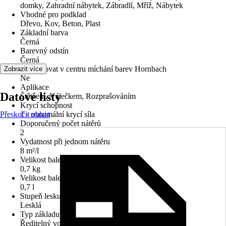
domky, Zahradní nábytek, Zábradlí, Mříž, Nábytek
Vhodné pro podklad
Dřevo, Kov, Beton, Plast
Základní barva
Černá
Barevný odstín
Černá
Lze tónovat v centru míchání barev Hornbach
Zobrazit více
Ne
Aplikace
Datové listy
Štětcem, Válečkem, Rozprašováním
Krycí schopnost
Přeskočit oblast
1 - maximální krycí síla
Doporučený počet nátěrů
2
Vydatnost při jednom nátěru
8 m²/l
Velikost balení
0,7 kg
Velikost balení
0,7 l
Stupeň lesku
Lesklá
Typ základu
Ředitelný vodou