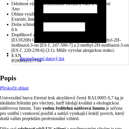
Odolnost vůči povětrnostním vlivům a vůči UV záření
Ano
Oblast využití
Exteriér, Interiér
Doba schnutí cca
6 h
Doplňkové znaky nebezpečnosti (věty EUH)
(EUH208) Obsahuje reakční hmota z: 5-chlor-2-methyl-2H-
isothiazol-3-on [ES č. 247-500-7] a 2-methyl-2H-isothiazol-3-on
[ES č. 220-239-6] (3:1). Může vyvolat alergickou reakci.
EAN
Bezpečnostní datový list
8590892117754
Popis
Přeskočit oblast
Univerzální barva Eternal lesk akrylátový černý RAL9005 0,7 kg je
ideálním řešením pro všechny, kteří hledají kvalitní a ekologickou
nátěrovou hmotu. Tato
vodou ředitelná nátěrová hmota
je určena
pro vnitřní i venkovní použití a nabízí vynikající lesklý povrch, který
dodá vašim projektům profesionální vzhled.
Díky své
odolnosti vůči UV záření
a povětrnostním vlivům je tato