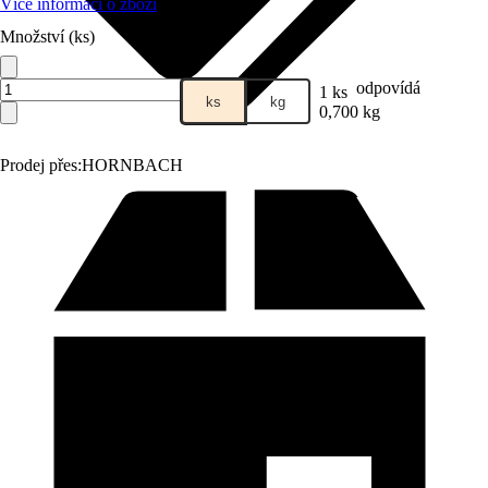
Více informací o zboží
Množství (ks)
odpovídá
1 ks
ks
kg
0,700 kg
Prodej přes:
HORNBACH