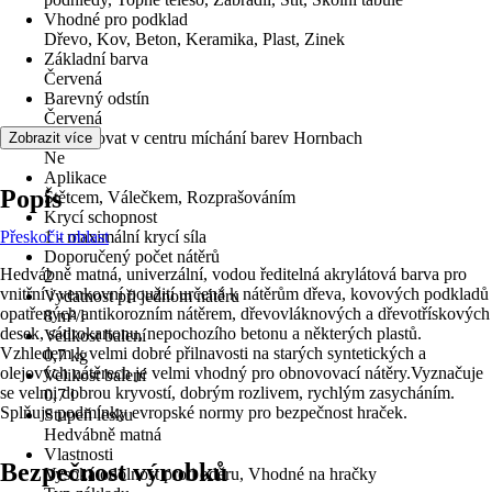
Vhodné pro podklad
Dřevo, Kov, Beton, Keramika, Plast, Zinek
Základní barva
Červená
Barevný odstín
Červená
Lze tónovat v centru míchání barev Hornbach
Zobrazit více
Ne
Aplikace
Popis
Štětcem, Válečkem, Rozprašováním
Krycí schopnost
Přeskočit oblast
1 - maximální krycí síla
Doporučený počet nátěrů
Hedvábně matná, univerzální, vodou ředitelná akrylátová barva pro
2
vnitřní i venkovní použití určená k nátěrům dřeva, kovových podkladů
Vydatnost při jednom nátěru
opatřených antikorozním nátěrem, dřevovláknových a dřevotřískových
8 m²/l
desek, sádrokartonu, nepochozího betonu a některých plastů.
Velikost balení
Vzhledem k velmi dobré přilnavosti na starých syntetických a
0,7 kg
olejových nátěrech je velmi vhodný pro obnovovací nátěry.Vyznačuje
Velikost balení
se velmi dobrou kryvostí, dobrým rozlivem, rychlým zasycháním.
0,7 l
Splňuje podmínky evropské normy pro bezpečnost hraček.
Stupeň lesku
Hedvábně matná
Vlastnosti
Bezpečnost výrobků
Vysoká odolnost proti oděru, Vhodné na hračky