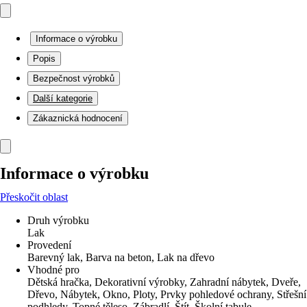
Informace o výrobku
Popis
Bezpečnost výrobků
Další kategorie
Zákaznická hodnocení
Informace o výrobku
Přeskočit oblast
Druh výrobku
Lak
Provedení
Barevný lak, Barva na beton, Lak na dřevo
Vhodné pro
Dětská hračka, Dekorativní výrobky, Zahradní nábytek, Dveře,
Dřevo, Nábytek, Okno, Ploty, Prvky pohledové ochrany, Střešní
podhledy, Topné těleso, Zábradlí, Štít, Školní tabule