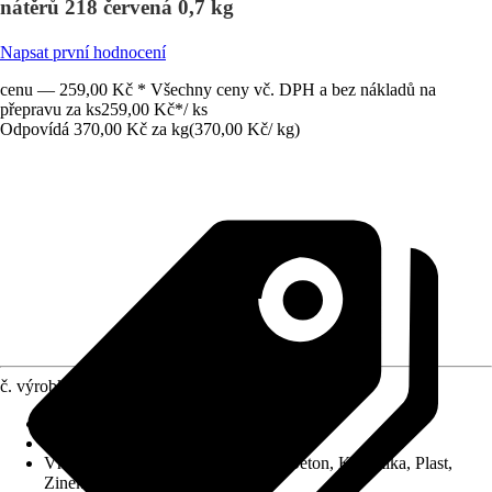
nátěrů 218 červená 0,7 kg
Napsat první hodnocení
cenu — 259,00 Kč * Všechny ceny vč. DPH a bez nákladů na
přepravu za ks
259,00 Kč
*
/
ks
Odpovídá 370,00 Kč za kg
(
370,00 Kč
/
kg
)
č. výrobku
7211934
Vydatnost při jednom nátěru
:
8 m²/l
Typ základu
:
Ředitelný vodou
Vhodné pro podklad
:
Dřevo, Kov, Beton, Keramika, Plast,
Zinek