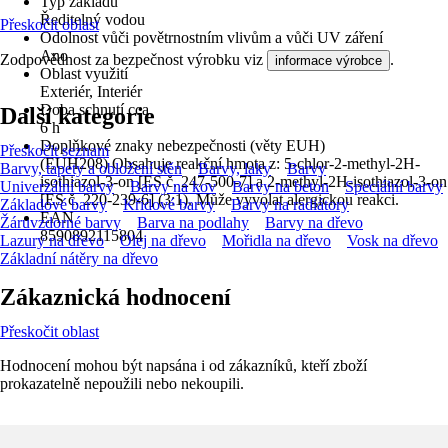
Typ základu
Ředitelný vodou
Přeskočit oblast
Odolnost vůči povětrnostním vlivům a vůči UV záření
Ano
Zodpovědnost za bezpečnost výrobku viz
.
informace výrobce
Oblast využití
Exteriér, Interiér
Doba schnutí cca
Další kategorie
6 h
Doplňkové znaky nebezpečnosti (věty EUH)
Přeskočit seznam
(EUH208) Obsahuje reakční hmota z: 5-chlor-2-methyl-2H-
Barvy, tapety a obložení stěn
Barvy, laky
Barvy
isothiazol-3-on [ES č. 247-500-7] a 2-methyl-2H-isothiazol-3-on
Univerzální barvy
Barvy na kov
Barvy na beton
Speciální barvy
[ES č. 220-239-6] (3:1). Může vyvolat alergickou reakci.
Základové barvy
Křídové barvy
Barvy na radiátory
EAN
Žáruvzdorné barvy
Barva na podlahy
Barvy na dřevo
8590892115804
Lazury na dřevo
Olej na dřevo
Mořidla na dřevo
Vosk na dřevo
Základní nátěry na dřevo
Zákaznická hodnocení
Přeskočit oblast
Hodnocení mohou být napsána i od zákazníků, kteří zboží
prokazatelně nepoužili nebo nekoupili.