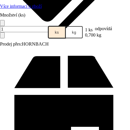
Více informací o zboží
Množství (ks)
odpovídá
1 ks
ks
kg
0,700 kg
Prodej přes:
HORNBACH