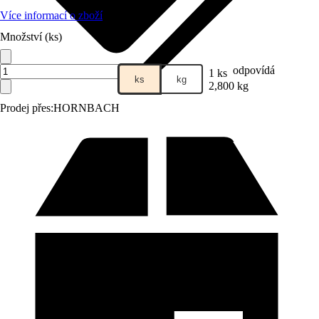
Více informací o zboží
Množství (ks)
odpovídá
1 ks
ks
kg
2,800 kg
Prodej přes:
HORNBACH