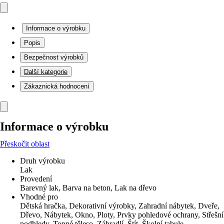
Informace o výrobku
Popis
Bezpečnost výrobků
Další kategorie
Zákaznická hodnocení
Informace o výrobku
Přeskočit oblast
Druh výrobku
Lak
Provedení
Barevný lak, Barva na beton, Lak na dřevo
Vhodné pro
Dětská hračka, Dekorativní výrobky, Zahradní nábytek, Dveře,
Dřevo, Nábytek, Okno, Ploty, Prvky pohledové ochrany, Střešní
podhledy, Topné těleso, Zábradlí, Štít, Školní tabule