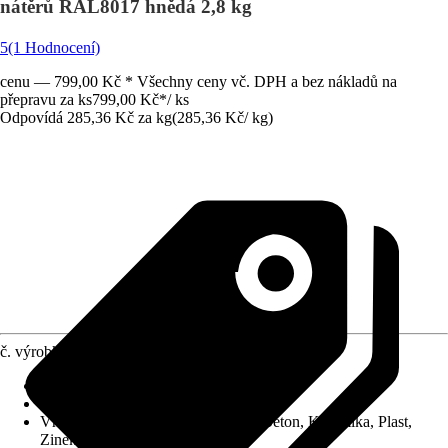
nátěrů RAL8017 hnědá 2,8 kg
5
(1 Hodnocení)
cenu — 799,00 Kč * Všechny ceny vč. DPH a bez nákladů na
přepravu za ks
799,00 Kč
*
/
ks
Odpovídá 285,36 Kč za kg
(
285,36 Kč
/
kg
)
č. výrobku
7211941
Vydatnost při jednom nátěru
:
8 m²/l
Typ základu
:
Ředitelný vodou
Vhodné pro podklad
:
Dřevo, Kov, Beton, Keramika, Plast,
Zinek