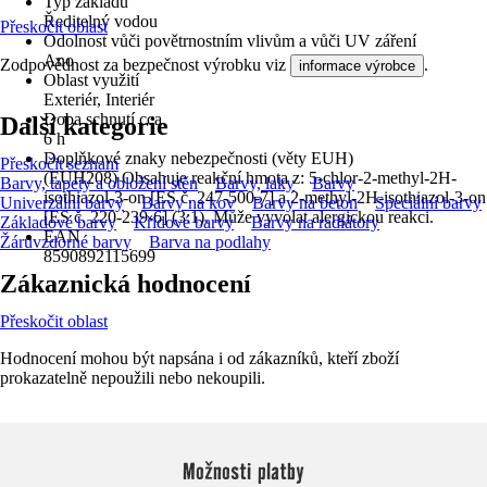
Typ základu
Ředitelný vodou
Přeskočit oblast
Odolnost vůči povětrnostním vlivům a vůči UV záření
Ano
Zodpovědnost za bezpečnost výrobku viz
.
informace výrobce
Oblast využití
Exteriér, Interiér
Doba schnutí cca
Další kategorie
6 h
Doplňkové znaky nebezpečnosti (věty EUH)
Přeskočit seznam
(EUH208) Obsahuje reakční hmota z: 5-chlor-2-methyl-2H-
Barvy, tapety a obložení stěn
Barvy, laky
Barvy
isothiazol-3-on [ES č. 247-500-7] a 2-methyl-2H-isothiazol-3-on
Univerzální barvy
Barvy na kov
Barvy na beton
Speciální barvy
[ES č. 220-239-6] (3:1). Může vyvolat alergickou reakci.
Základové barvy
Křídové barvy
Barvy na radiátory
EAN
Žáruvzdorné barvy
Barva na podlahy
8590892115699
Zákaznická hodnocení
Přeskočit oblast
Hodnocení mohou být napsána i od zákazníků, kteří zboží
prokazatelně nepoužili nebo nekoupili.
Možnosti platby