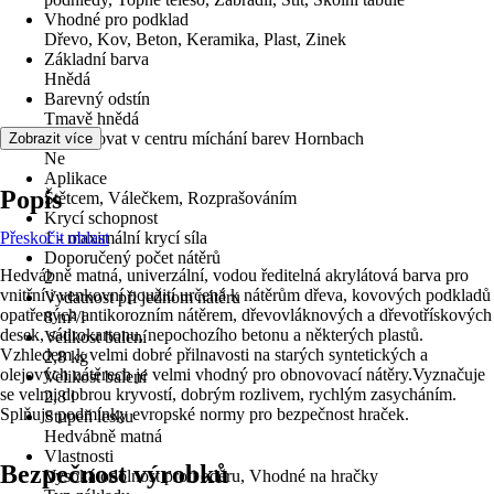
Vhodné pro podklad
Dřevo, Kov, Beton, Keramika, Plast, Zinek
Základní barva
Hnědá
Barevný odstín
Tmavě hnědá
Lze tónovat v centru míchání barev Hornbach
Zobrazit více
Ne
Aplikace
Popis
Štětcem, Válečkem, Rozprašováním
Krycí schopnost
Přeskočit oblast
1 - maximální krycí síla
Doporučený počet nátěrů
Hedvábně matná, univerzální, vodou ředitelná akrylátová barva pro
2
vnitřní i venkovní použití určená k nátěrům dřeva, kovových podkladů
Vydatnost při jednom nátěru
opatřených antikorozním nátěrem, dřevovláknových a dřevotřískových
8 m²/l
desek, sádrokartonu, nepochozího betonu a některých plastů.
Velikost balení
Vzhledem k velmi dobré přilnavosti na starých syntetických a
2,8 kg
olejových nátěrech je velmi vhodný pro obnovovací nátěry.Vyznačuje
Velikost balení
se velmi dobrou kryvostí, dobrým rozlivem, rychlým zasycháním.
2,8 l
Splňuje podmínky evropské normy pro bezpečnost hraček.
Stupeň lesku
Hedvábně matná
Vlastnosti
Bezpečnost výrobků
Vysoká odolnost proti oděru, Vhodné na hračky