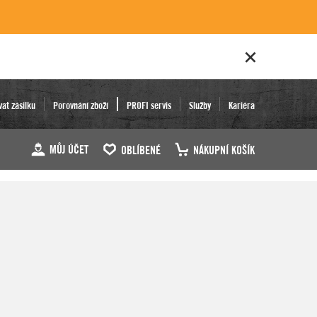
vat zásilku
Porovnání zboží
PROFI servis
Služby
Kariéra
MŮJ ÚČET
OBLÍBENÉ
NÁKUPNÍ KOŠÍK