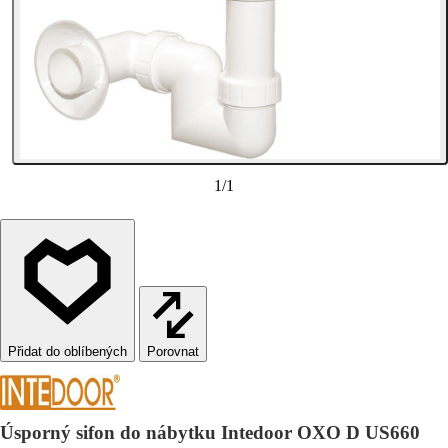
1
/
1
Porovnat
Úsporný sifon do nábytku Intedoor OXO D US660