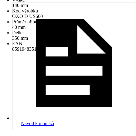
140 mm
Kód výrobku
OXO D US660
Průměr připojení
40 mm
Délka
350 mm
EAN
8591948351924
Návod k montáži