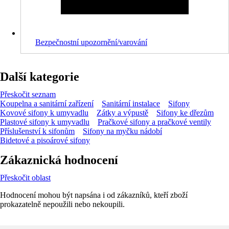
Bezpečnostní upozornění/varování
Další kategorie
Přeskočit seznam
Koupelna a sanitární zařízení
Sanitární instalace
Sifony
Kovové sifony k umyvadlu
Zátky a výpustě
Sifony ke dřezům
Plastové sifony k umyvadlu
Pračkové sifony a pračkové ventily
Příslušenství k sifonům
Sifony na myčku nádobí
Bidetové a pisoárové sifony
Zákaznická hodnocení
Přeskočit oblast
Hodnocení mohou být napsána i od zákazníků, kteří zboží
prokazatelně nepoužili nebo nekoupili.