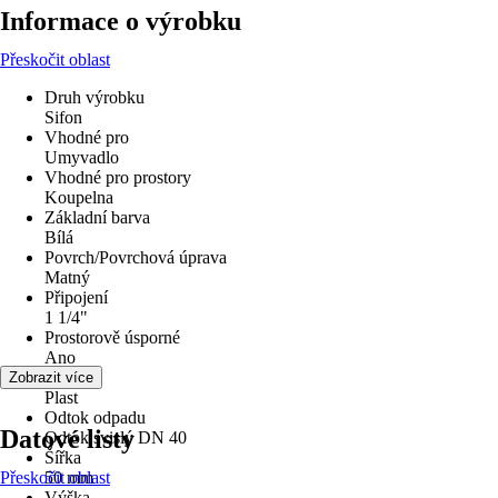
Informace o výrobku
Přeskočit oblast
Druh výrobku
Sifon
Vhodné pro
Umyvadlo
Vhodné pro prostory
Koupelna
Základní barva
Bílá
Povrch/Povrchová úprava
Matný
Připojení
1 1/4"
Prostorově úsporné
Ano
Materiál
Zobrazit více
Plast
Odtok odpadu
Datové listy
Odtok svislý DN 40
Šířka
Přeskočit oblast
50 mm
Výška