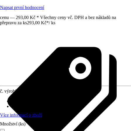
Napsat první hodnocení
cenu — 293,00 Kč * Všechny ceny vč. DPH a bez nákladů na
přepravu za ks
293,00 Kč
*
/
ks
č. výrobku
10049591
Vhodné pro
:
Umyvadlo
Připojení
:
1 1/4"
Více informací o zboží
Množství (ks)