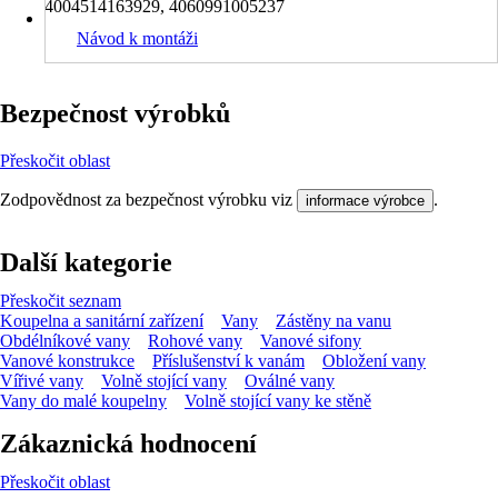
4004514163929, 4060991005237
Návod k montáži
Bezpečnost výrobků
Přeskočit oblast
Zodpovědnost za bezpečnost výrobku viz
.
informace výrobce
Další kategorie
Přeskočit seznam
Koupelna a sanitární zařízení
Vany
Zástěny na vanu
Obdélníkové vany
Rohové vany
Vanové sifony
Vanové konstrukce
Příslušenství k vanám
Obložení vany
Vířivé vany
Volně stojící vany
Oválné vany
Vany do malé koupelny
Volně stojící vany ke stěně
Zákaznická hodnocení
Přeskočit oblast