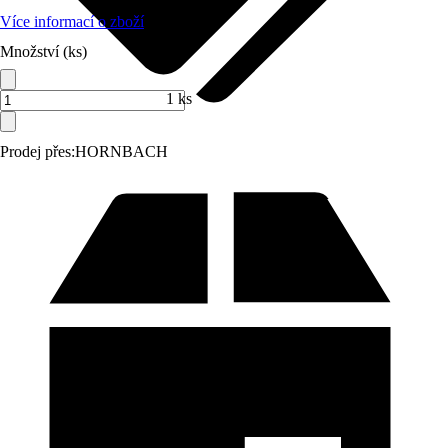
Více informací o zboží
Množství (ks)
1 ks
Prodej přes:
HORNBACH