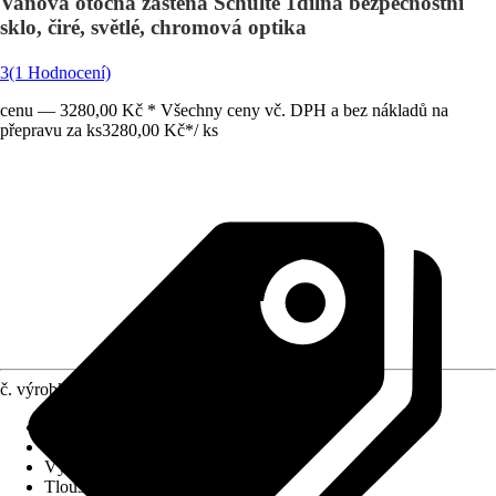
Vanová otočná zástěna Schulte 1dílná bezpečnostní
sklo, čiré, světlé, chromová optika
3
(1 Hodnocení)
cenu — 3280,00 Kč * Všechny ceny vč. DPH a bez nákladů na
přepravu za ks
3280,00 Kč
*
/
ks
č. výrobku
7687334
Provedení
:
Vanová zástěna
Šířka
:
800 mm
Výška
:
1 400 mm
Tloušťka skla
:
5 mm