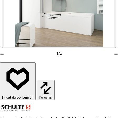
1
/
4
Porovnat