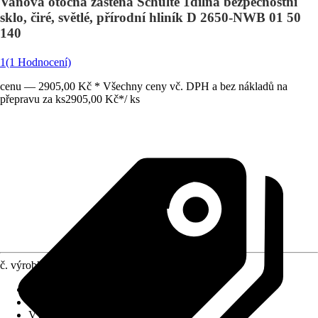
Vanová otočná zástěna Schulte 1dílná bezpečnostní
sklo, čiré, světlé, přírodní hliník D 2650-NWB 01 50
140
1
(1 Hodnocení)
cenu — 2905,00 Kč * Všechny ceny vč. DPH a bez nákladů na
přepravu za ks
2905,00 Kč
*
/
ks
č. výrobku
7801261
Provedení
:
Vanová zástěna
Šířka
:
800 mm
Výška
:
1 400 mm