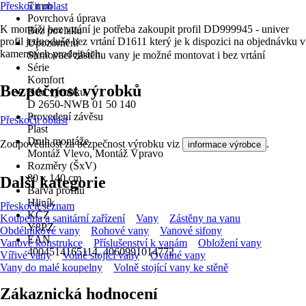
Přeskočit oblast
5 mm
Povrchová úprava
K montáži bez vrtání je potřeba zakoupit profil DD999945 - univer
Bez povlaku
profil jednoduše bez vrtání D1611 který je k dispozici na objednávku v
Upozornění
kamenných prodejnách.
Shrnovací zástěnu vany je možné montovat i bez vrtání
Série
Komfort
Bezpečnost výrobků
Kód výrobku
D 2650-NWB 01 50 140
Provedení závěsu
Přeskočit oblast
Plast
Druh montáže
Zodpovědnost za bezpečnost výrobku viz
.
informace výrobce
Montáž Vlevo, Montáž Vpravo
Rozměry (ŠxV)
80 x 140 cm
Další kategorie
Barva profilu
Hliník
Přeskočit seznam
KČZ
Koupelna a sanitární zařízení
Vany
Zástěny na vanu
Y8PZ
Obdélníkové vany
Rohové vany
Vanové sifony
EAN
Vanové konstrukce
Příslušenství k vanám
Obložení vany
4004514165114, 4060991014772
Vířivé vany
Volně stojící vany
Oválné vany
Vany do malé koupelny
Volně stojící vany ke stěně
Zákaznická hodnocení