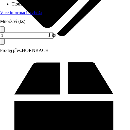
Tloušťka skla
:
5 mm
Více informací o zboží
Množství (ks)
1 ks
Prodej přes:
HORNBACH