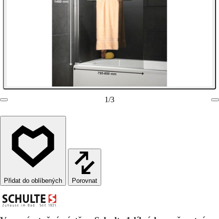
1
/
3
Porovnat