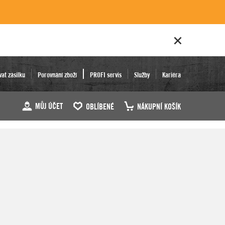
vat zásilku
Porovnání zboží
PROFI servis
Služby
Kariéra
MŮJ ÚČET
OBLÍBENÉ
NÁKUPNÍ KOŠÍK