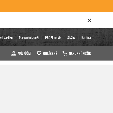
vat zásilku
Porovnání zboží
PROFI servis
Služby
Kariéra
MŮJ ÚČET
OBLÍBENÉ
NÁKUPNÍ KOŠÍK