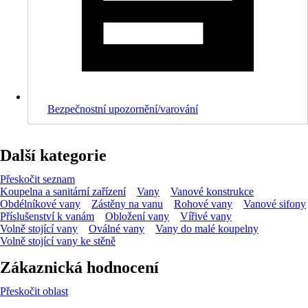
Bezpečnostní upozornění/varování
Další kategorie
Přeskočit seznam
Koupelna a sanitární zařízení
Vany
Vanové konstrukce
Obdélníkové vany
Zástěny na vanu
Rohové vany
Vanové sifony
Příslušenství k vanám
Obložení vany
Vířivé vany
Volně stojící vany
Oválné vany
Vany do malé koupelny
Volně stojící vany ke stěně
Zákaznická hodnocení
Přeskočit oblast