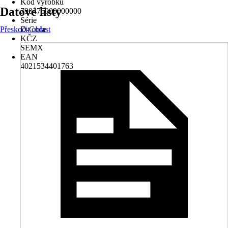
Kód výrobku
Datové listy
790475000000000
Série
Přeskočit oblast
D-Code
KČZ
SEMX
EAN
4021534401763