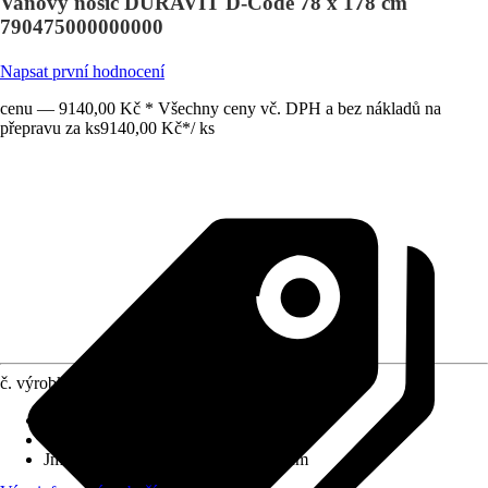
Vanový nosič DURAVIT D-Code 78 x 178 cm
790475000000000
Napsat první hodnocení
cenu — 9140,00 Kč * Všechny ceny vč. DPH a bez nákladů na
přepravu za ks
9140,00 Kč
*
/
ks
č. výrobku
6338177
Varianta
:
Vanový nosič
Vhodné pro
:
Vanu
Jmenovitý rozmer (DxŠ)
:
178 x 78 cm