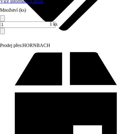
Více informací o zboží
Množství (ks)
1 ks
Prodej přes:
HORNBACH