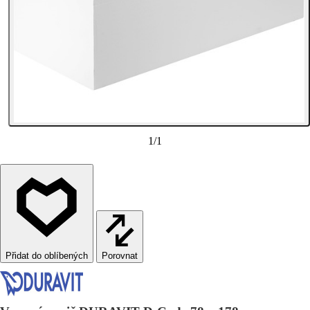
1
/
1
Porovnat