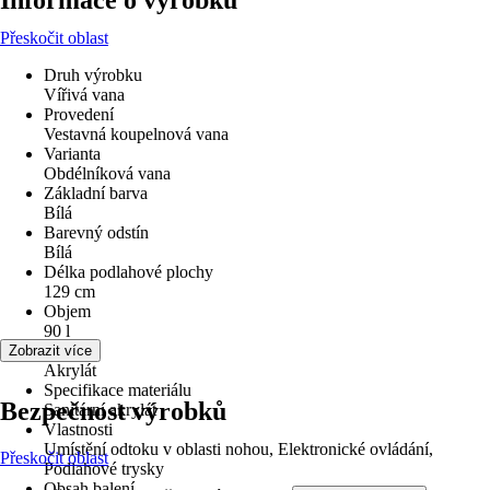
Informace o výrobku
Přeskočit oblast
Druh výrobku
Vířivá vana
Provedení
Vestavná koupelnová vana
Varianta
Obdélníková vana
Základní barva
Bílá
Barevný odstín
Bílá
Délka podlahové plochy
129 cm
Objem
90 l
Materiál
Zobrazit více
Akrylát
Specifikace materiálu
Bezpečnost výrobků
Sanitární akrylát
Vlastnosti
Umístění odtoku v oblasti nohou, Elektronické ovládání,
Přeskočit oblast
Podlahové trysky
Obsah balení