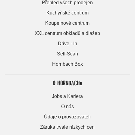
Přehled všech prodejen
Kuchyňské centrum
Koupelnové centrum
XXL centrum obkladů a dlažeb
Drive - In
Self-Scan
Hornbach Box
O HORNBACHu
Jobs a Kariera
O nás
Údaje o provozovateli
Záruka trvale nízkých cen