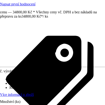
Napsat první hodnocení
cenu — 34800,00 Kč * Všechny ceny vč. DPH a bez nákladů na
přepravu za ks
34800,00 Kč
*
/
ks
č. výrobku
10453314
Specifikace materiálu
:
Sanitární akrylát
Varianta
:
Obdélníková vana
Rozměry (DxŠxV)
:
90 x 70 x 43 cm
Více informací o zboží
Množství (ks)