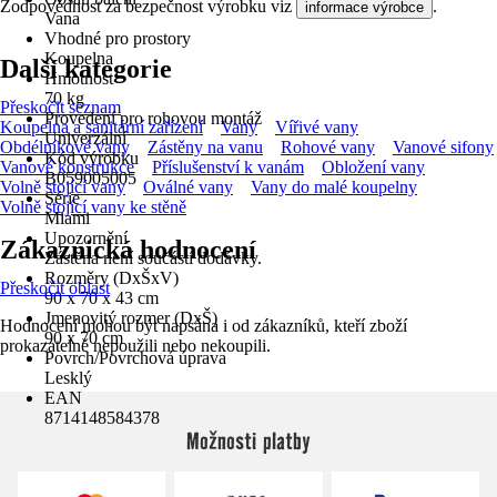
Zodpovědnost za bezpečnost výrobku viz
.
informace výrobce
Vana
Vhodné pro prostory
Koupelna
Další kategorie
Hmotnost
70 kg
Přeskočit seznam
Provedení pro rohovou montáž
Koupelna a sanitární zařízení
Vany
Vířivé vany
Univerzální
Obdélníkové vany
Zástěny na vanu
Rohové vany
Vanové sifony
Kód výrobku
Vanové konstrukce
Příslušenství k vanám
Obložení vany
B059005005
Volně stojící vany
Oválné vany
Vany do malé koupelny
Série
Volně stojící vany ke stěně
Miami
Upozornění
Zákaznická hodnocení
Zástěna není součástí dodávky.
Rozměry (DxŠxV)
Přeskočit oblast
90 x 70 x 43 cm
Jmenovitý rozmer (DxŠ)
Hodnocení mohou být napsána i od zákazníků, kteří zboží
90 x 70 cm
prokazatelně nepoužili nebo nekoupili.
Povrch/Povrchová úprava
Lesklý
EAN
8714148584378
Možnosti platby