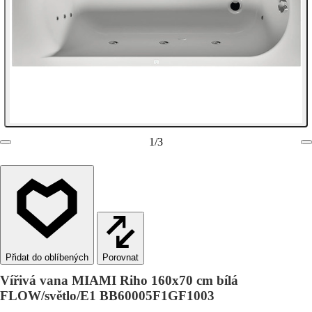
1
/
3
Porovnat
Vířivá vana MIAMI Riho 160x70 cm bílá
FLOW/světlo/E1 BB60005F1GF1003