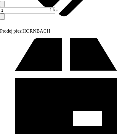
1 ks
Prodej přes:
HORNBACH