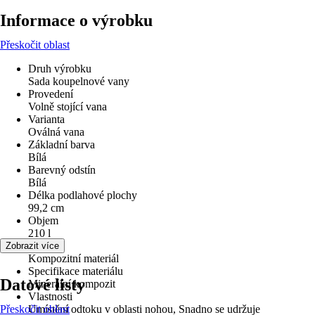
Informace o výrobku
Přeskočit oblast
Druh výrobku
Sada koupelnové vany
Provedení
Volně stojící vana
Varianta
Oválná vana
Základní barva
Bílá
Barevný odstín
Bílá
Délka podlahové plochy
99,2 cm
Objem
210 l
Materiál
Zobrazit více
Kompozitní materiál
Specifikace materiálu
Datové listy
Minerální kompozit
Vlastnosti
Přeskočit oblast
Umístění odtoku v oblasti nohou, Snadno se udržuje