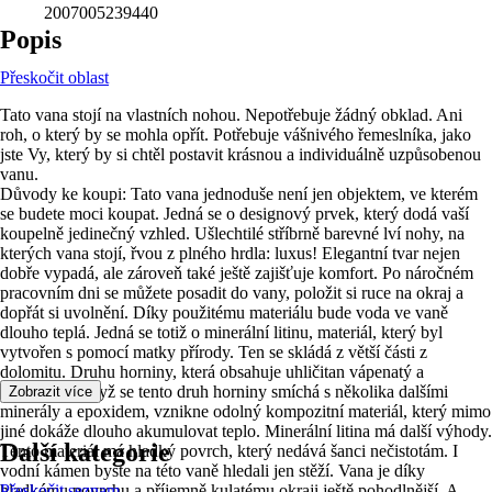
2007005239440
Popis
Přeskočit oblast
Tato vana stojí na vlastních nohou. Nepotřebuje žádný obklad. Ani
roh, o který by se mohla opřít. Potřebuje vášnivého řemeslníka, jako
jste Vy, který by si chtěl postavit krásnou a individuálně uzpůsobenou
vanu.
Důvody ke koupi: Tato vana jednoduše není jen objektem, ve kterém
se budete moci koupat. Jedná se o designový prvek, který dodá vaší
koupelně jedinečný vzhled. Ušlechtilé stříbrně barevné lví nohy, na
kterých vana stojí, řvou z plného hrdla: luxus! Elegantní tvar nejen
dobře vypadá, ale zároveň také ještě zajišťuje komfort. Po náročném
pracovním dni se můžete posadit do vany, položit si ruce na okraj a
dopřát si uvolnění. Díky použitému materiálu bude voda ve vaně
dlouho teplá. Jedná se totiž o minerální litinu, materiál, který byl
vytvořen s pomocí matky přírody. Ten se skládá z větší části z
dolomitu. Druhu horniny, která obsahuje uhličitan vápenatý a
hořečnatý. Když se tento druh horniny smíchá s několika dalšími
Zobrazit více
minerály a epoxidem, vznikne odolný kompozitní materiál, který mimo
jiné dokáže dlouho akumulovat teplo. Minerální litina má další výhody.
Další kategorie
Tento materiál má hladký povrch, který nedává šanci nečistotám. I
vodní kámen byste na této vaně hledali jen stěží. Vana je díky
hladkému povrchu a příjemně kulatému okraji ještě pohodlnější. A
Přeskočit seznam