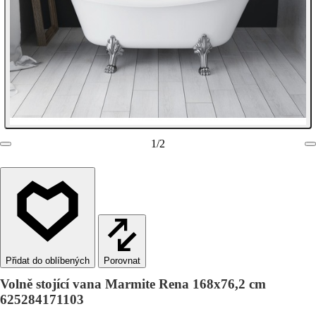
1
/
2
Porovnat
Volně stojící vana Marmite Rena 168x76,2 cm
625284171103