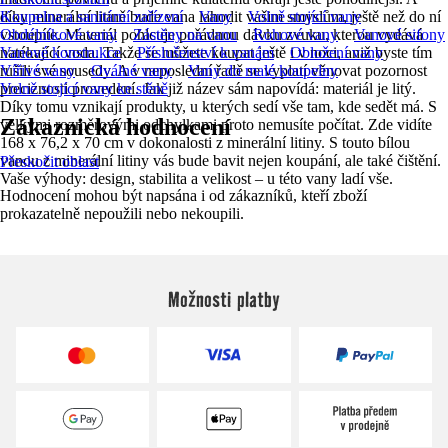
díky minerální litině bude vana lahodit vašim smyslům, ještě než do ní
Koupelna a sanitární zařízení
Vany
Volně stojící vany
vstoupíte. Materiál pohlcuje pořádnou dávku zvuku, kterou vydává
Obdélníkové vany
Zástěny na vanu
Rohové vany
Vanové sifony
natékající voda. Takže se můžete koupat ještě i v noci, aniž byste tím
Vanové konstrukce
Příslušenství k vanám
Obložení vany
rušili své sousedy. A v neposlední řadě se vyplatí věnovat pozornost
Vířivé vany
Oválné vany
Vany do malé koupelny
preciznosti provedení. Jak již název sám napovídá: materiál je litý.
Volně stojící vany ke stěně
Díky tomu vznikají produkty, u kterých sedí vše tam, kde sedět má. S
Zákaznická hodnocení
velkými rozměrovými odchylkami proto nemusíte počítat. Zde vidíte
168 x 76,2 x 70 cm v dokonalosti z minerální litiny. S touto bílou
vanou z minerální litiny vás bude bavit nejen koupání, ale také čištění.
Přeskočit oblast
Vaše výhody: design, stabilita a velikost – u této vany ladí vše.
Hodnocení mohou být napsána i od zákazníků, kteří zboží
prokazatelně nepoužili nebo nekoupili.
Možnosti platby