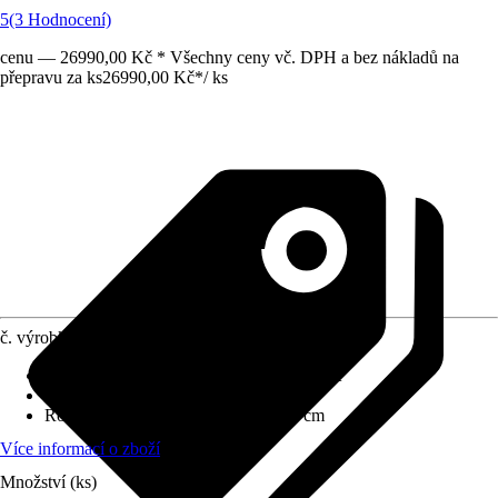
5
(3 Hodnocení)
cenu — 26990,00 Kč * Všechny ceny vč. DPH a bez nákladů na
přepravu za ks
26990,00 Kč
*
/
ks
č. výrobku
5738023
Specifikace materiálu
:
Minerální kompozit
Varianta
:
Oválná vana
Rozměry (DxŠxV)
:
168 x 76.2 x 70 cm
Více informací o zboží
Množství (ks)