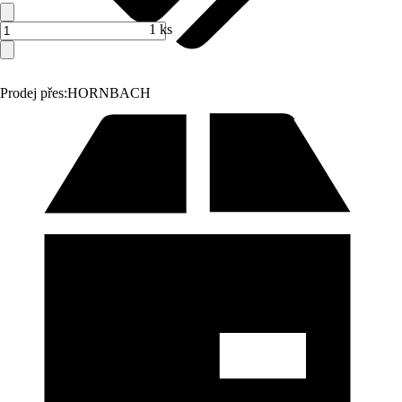
1 ks
Prodej přes:
HORNBACH