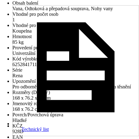
Obsah balení
Vana, Odtoková a přepadová souprava, Nohy vany
Vhodné pro počet osob
1
Vhodné pro prostory
Koupelna
Hmotnost
85 kg
Provedení pro rohovou montáž
Univerzální
Kód výrobku
625284171103
Série
Rena
Upozornění
Pro odborně provedenou montáž je vyžadována sada těsnění
Rozměry (DxŠxV)
168 x 76.2 x 70 cm
Jmenovitý rozmer (DxŠ)
168 x 76.2 cm
Povrch/Povrchová úprava
Hladké
KČZ
Technický list
928D
EAN