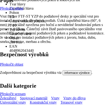
Popis
Tvar hlavy
Přeskočit oblast
Zapuštěná hlava
Pohon
Vrut fischer FTF-ST YZP do podlahové desky je speciální vrut pro
TX
instalaci masivních dřevěných podlah. Úzká zapuštěná hlava (60°, 6
Údaj k velikosti pohonu
mm) je speciálně navržena pro boční a neviditelné šroubování prken s
T 10
perem a drážkou. Částečný závit žlutě pasivovaného speciálního vrut
Typ závitu
umožňuje pevné spojení podlahových prken a podkladové konstrukce.
Částečný závit
Je vhodný pro instalaci podlahových prken z javoru, buku, dubu,
Obsah
smrku, borovice, merbau a ořechu.
200 Kus
EAN
4048962043440
Bezpečnost výrobků
Přeskočit oblast
Zodpovědnost za bezpečnost výrobku viz
.
informace výrobce
Další kategorie
Přeskočit seznam
Železářství
Spojovací materiál
Vruty
Vruty do dřeva
Univerzální vruty
Konstrukční vruty
Terasové vruty