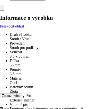
Informace o výrobku
Přeskočit oblast
Druh výrobku
Šroub / Vrut
Provedení
Šroub pro podlahy
Velikost
3,5 x 55 mm
Délka
55 mm
Průměr
3,5 mm
Materiál
Ocel
Barevný odstín
Žlutá
Oblast využití
Zobrazit více
Exteriér, Interiér
Vhodné pro
Šroubování podlahových prken a soklových lišt