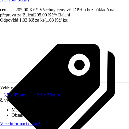
cenu — 205,00 Kč * Všechny ceny vč. DPH a bez nákladů na
přepravu za Balení
205,00 Kč
*
/
Balení
Odpovídá 1,03 Kč za ks
(
1,03 Kč
/
ks
)
Velikost
3,5 x 45 mm
3,5 x 55 mm
č. výrobku
10064588
Materiál
:
Ocel
Obsah
:
200 Kus
Více informací o zboží