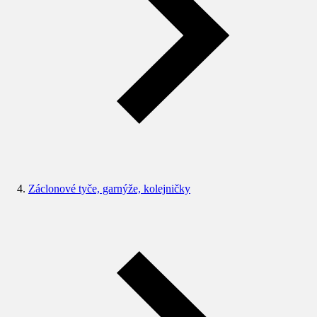
Záclonové tyče, garnýže, kolejničky