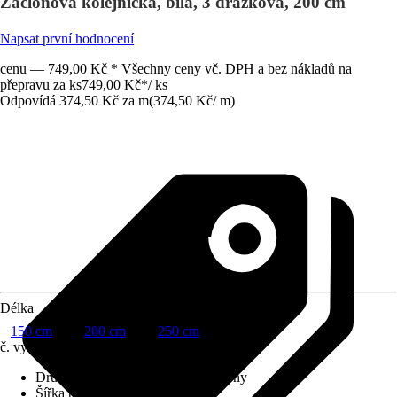
Záclonová kolejnička, bílá, 3 drážková, 200 cm
Napsat první hodnocení
cenu — 749,00 Kč * Všechny ceny vč. DPH a bez nákladů na
přepravu za ks
749,00 Kč
*
/
ks
Odpovídá 374,50 Kč za m
(
374,50 Kč
/
m
)
Délka
150 cm
200 cm
250 cm
č. výrobku
8783917
Druh výrobku
:
Kolejnička na záclony
Šířka pojezdové drážky
:
6 mm