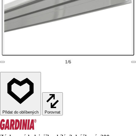
1
/
6
Porovnat