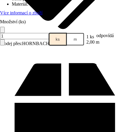
Materiál
:
Hliník
Více informací o zboží
Množství (ks)
odpovídá
1 ks
ks
m
2,00 m
Prodej přes:
HORNBACH