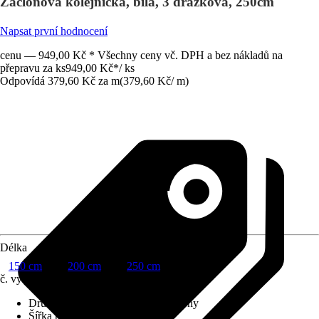
Záclonová kolejnička, bílá, 3 drážková, 250cm
Napsat první hodnocení
cenu — 949,00 Kč * Všechny ceny vč. DPH a bez nákladů na
přepravu za ks
949,00 Kč
*
/
ks
Odpovídá 379,60 Kč za m
(
379,60 Kč
/
m
)
Délka
150 cm
200 cm
250 cm
č. výrobku
8783918
Druh výrobku
:
Kolejnička na záclony
Šířka pojezdové drážky
:
6 mm