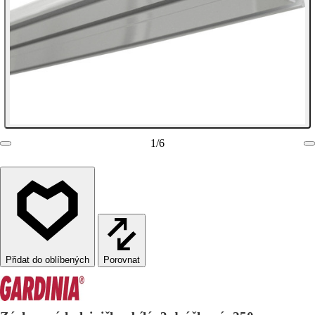
1
/
6
Porovnat