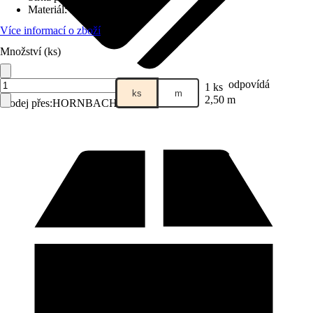
Materiál
:
Hliník
Více informací o zboží
Množství (ks)
odpovídá
1 ks
ks
m
2,50 m
Prodej přes:
HORNBACH