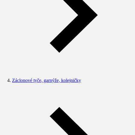
Záclonové tyče, garnýže, kolejničky