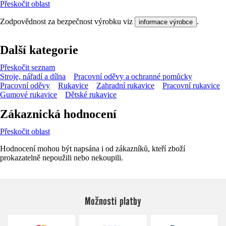
Přeskočit oblast
Zodpovědnost za bezpečnost výrobku viz
.
informace výrobce
Další kategorie
Přeskočit seznam
Stroje, nářadí a dílna
Pracovní oděvy a ochranné pomůcky
Pracovní oděvy
Rukavice
Zahradní rukavice
Pracovní rukavice
Gumové rukavice
Dětské rukavice
Zákaznická hodnocení
Přeskočit oblast
Hodnocení mohou být napsána i od zákazníků, kteří zboží
prokazatelně nepoužili nebo nekoupili.
Možnosti platby