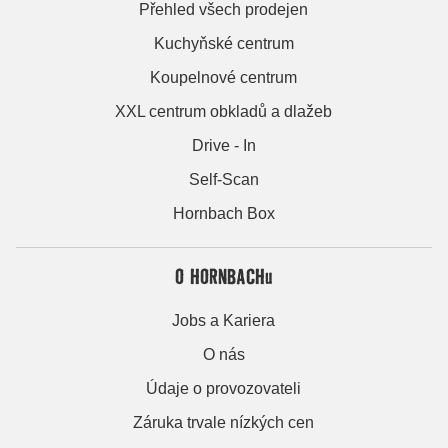
Přehled všech prodejen
Kuchyňské centrum
Koupelnové centrum
XXL centrum obkladů a dlažeb
Drive - In
Self-Scan
Hornbach Box
O HORNBACHu
Jobs a Kariera
O nás
Údaje o provozovateli
Záruka trvale nízkých cen