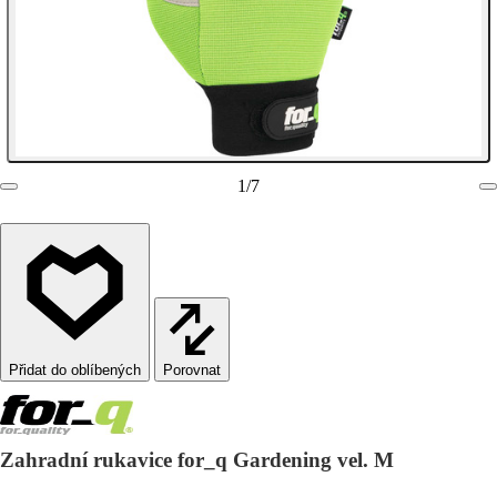
1
/
7
Porovnat
Zahradní rukavice for_q Gardening vel. M