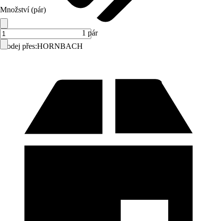
Množství (pár)
1 pár
Prodej přes:
HORNBACH