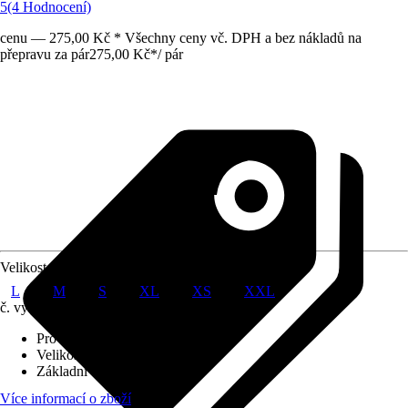
5
(4 Hodnocení)
cenu — 275,00 Kč * Všechny ceny vč. DPH a bez nákladů na
přepravu za pár
275,00 Kč
*
/
pár
Velikost
L
M
S
XL
XS
XXL
č. výrobku
10581116
Provedení
:
Zahradní rukavice
Velikost
:
M
Základní barva
:
Zelená
Více informací o zboží