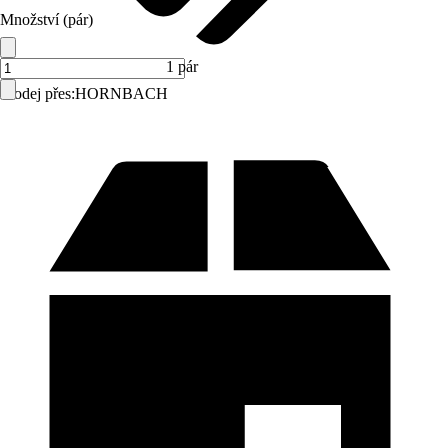
Množství (pár)
1 pár
Prodej přes:
HORNBACH