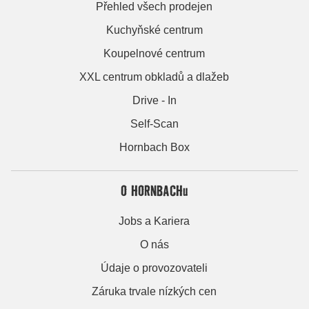
Přehled všech prodejen
Kuchyňské centrum
Koupelnové centrum
XXL centrum obkladů a dlažeb
Drive - In
Self-Scan
Hornbach Box
O HORNBACHu
Jobs a Kariera
O nás
Údaje o provozovateli
Záruka trvale nízkých cen