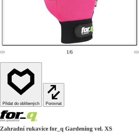
1
/
6
Porovnat
Zahradní rukavice for_q Gardening vel. XS