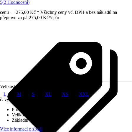
5
(2 Hodnocení)
cenu — 275,00 Kč * Všechny ceny vč. DPH a bez nákladů na
přepravu za pár
275,00 Kč
*
/
pár
Velikost
L
M
S
XL
XS
XXL
č. výrobku
10581111
Provedení
:
Zahradní rukavice
Velikost
:
XS
Základní barva
:
Růžová
Více informací o zboží