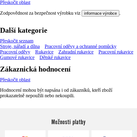
Přeskočit oblast
Zodpovědnost za bezpečnost výrobku viz
.
informace výrobce
Další kategorie
Přeskočit seznam
Stroje, nářadí a dílna
Pracovní oděvy a ochranné pomůcky
Pracovní oděvy
Rukavice
Zahradní rukavice
Pracovní rukavice
Gumové rukavice
Dětské rukavice
Zákaznická hodnocení
Přeskočit oblast
Hodnocení mohou být napsána i od zákazníků, kteří zboží
prokazatelně nepoužili nebo nekoupili.
Možnosti platby