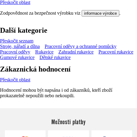
Přeskočit oblast
Zodpovědnost za bezpečnost výrobku viz
.
informace výrobce
Další kategorie
Přeskočit seznam
Stroje, nářadí a dílna
Pracovní oděvy a ochranné pomůcky
Pracovní oděvy
Rukavice
Zahradní rukavice
Pracovní rukavice
Gumové rukavice
Dětské rukavice
Zákaznická hodnocení
Přeskočit oblast
Hodnocení mohou být napsána i od zákazníků, kteří zboží
prokazatelně nepoužili nebo nekoupili.
Možnosti platby