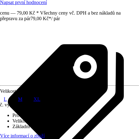
Napsat první hodnocení
cenu — 79,00 Kč * Všechny ceny vč. DPH a bez nákladů na
přepravu za pár
79,00 Kč
*
/
pár
Velikost
L
M
XL
č. výrobku
10581112
Provedení
:
Zahradní rukavice
Velikost
:
L
Základní barva
:
Šedá
Více informací o zboží