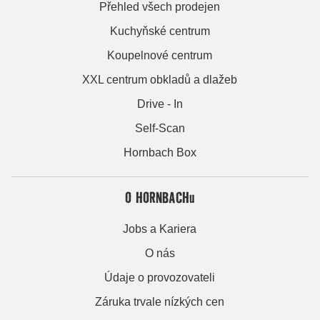
Přehled všech prodejen
Kuchyňské centrum
Koupelnové centrum
XXL centrum obkladů a dlažeb
Drive - In
Self-Scan
Hornbach Box
O HORNBACHu
Jobs a Kariera
O nás
Údaje o provozovateli
Záruka trvale nízkých cen