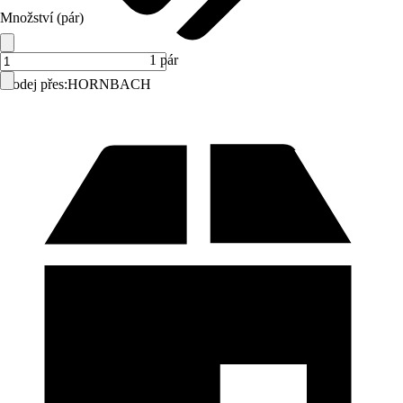
Množství (pár)
1 pár
Prodej přes:
HORNBACH