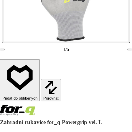
1
/
6
Porovnat
Zahradní rukavice for_q Powergrip vel. L