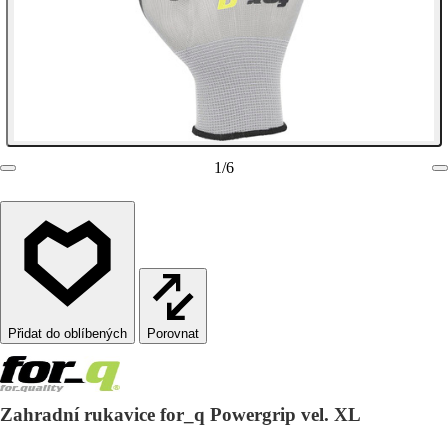
1
/
6
Porovnat
Zahradní rukavice for_q Powergrip vel. XL