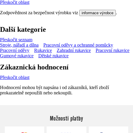
Přeskočit oblast
Zodpovědnost za bezpečnost výrobku viz
.
informace výrobce
Další kategorie
Přeskočit seznam
Stroje, nářadí a dílna
Pracovní oděvy a ochranné pomůcky
Pracovní oděvy
Rukavice
Zahradní rukavice
Pracovní rukavice
Gumové rukavice
Dětské rukavice
Zákaznická hodnocení
Přeskočit oblast
Hodnocení mohou být napsána i od zákazníků, kteří zboží
prokazatelně nepoužili nebo nekoupili.
Možnosti platby