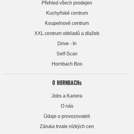
Přehled všech prodejen
Kuchyňské centrum
Koupelnové centrum
XXL centrum obkladů a dlažeb
Drive - In
Self-Scan
Hornbach Box
O HORNBACHu
Jobs a Kariera
O nás
Údaje o provozovateli
Záruka trvale nízkých cen