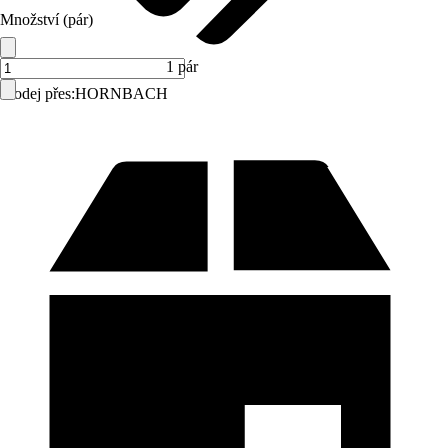
Množství (pár)
1 pár
Prodej přes:
HORNBACH