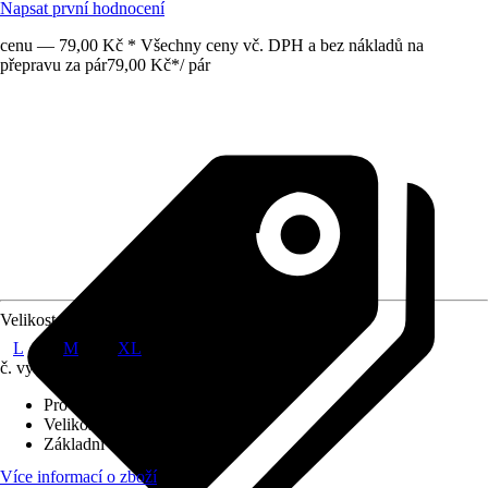
Napsat první hodnocení
cenu — 79,00 Kč * Všechny ceny vč. DPH a bez nákladů na
přepravu za pár
79,00 Kč
*
/
pár
Velikost
L
M
XL
č. výrobku
10581119
Provedení
:
Zahradní rukavice
Velikost
:
XL
Základní barva
:
Šedá
Více informací o zboží