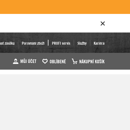
vat zásilku
Porovnání zboží
PROFI servis
Služby
Kariéra
MŮJ ÚČET
OBLÍBENÉ
NÁKUPNÍ KOŠÍK