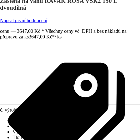
Zástěna na vanu RAVAK ROSA VSK2 150 L
dvoudílná
Napsat první hodnocení
cenu — 3647,00 Kč * Všechny ceny vč. DPH a bez nákladů na
přepravu za ks
3647,00 Kč
*
/
ks
č. výrobku
4298647
Provedení
:
Vanová zástěna
Šířka
:
1 500 mm
Výška
:
1 500 mm
Tloušťka skla
:
3 mm