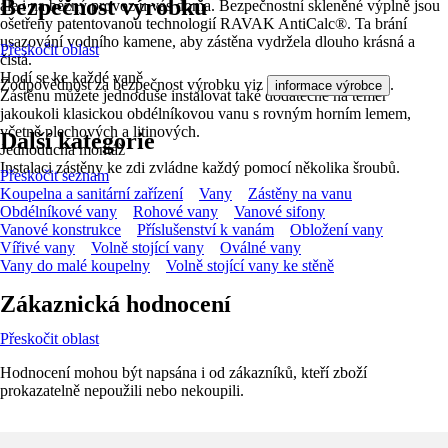
Bezpečnost výrobků
ale i na běžný provoz u vás doma. Bezpečnostní skleněné výplně jsou
ošetřeny patentovanou technologií RAVAK AntiCalc®. Ta brání
usazování vodního kamene, aby zástěna vydržela dlouho krásná a
Přeskočit oblast
čistá.
Hodí se ke každé vaně
Zodpovědnost za bezpečnost výrobku viz
.
informace výrobce
Zástěnu můžete jednoduše instalovat také dodatečně na téměř
jakoukoli klasickou obdélníkovou vanu s rovným horním lemem,
včetně plechových a litinových.
Další kategorie
Jednoduchá montáž
Instalaci zástěny ke zdi zvládne každý pomocí několika šroubů.
Přeskočit seznam
Koupelna a sanitární zařízení
Vany
Zástěny na vanu
Obdélníkové vany
Rohové vany
Vanové sifony
Vanové konstrukce
Příslušenství k vanám
Obložení vany
Vířivé vany
Volně stojící vany
Oválné vany
Vany do malé koupelny
Volně stojící vany ke stěně
Zákaznická hodnocení
Přeskočit oblast
Hodnocení mohou být napsána i od zákazníků, kteří zboží
prokazatelně nepoužili nebo nekoupili.