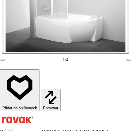
1
/
4
Porovnat