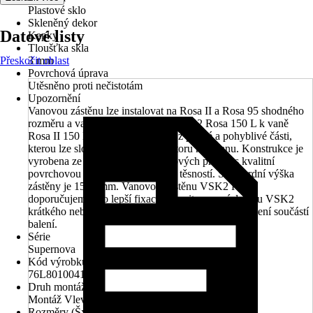
Plastové sklo
Skleněný dekor
Datové listy
Kapky
Tloušťka skla
Přeskočit oblast
3 mm
Povrchová úprava
Utěsněno proti nečistotám
Upozornění
Vanovou zástěnu lze instalovat na Rosa II a Rosa 95 shodného
rozměru a varianty (L/P) - (např. VSK2 Rosa 150 L k vaně
Rosa II 150 L). Zástěna se skládá z pevné a pohyblivé části,
kterou lze složit do vnitřního prostoru nad vanu. Konstrukce je
vyrobena ze silnostěnných hliníkových profilů s kvalitní
povrchovou úpravou a maximální těsností. Standardní výška
zástěny je 1500 mm. Vanovou zástěnu VSK2 Rosa
doporučujeme pro lepší fixaci upevnit pomocí držáku VSK2
krátkého nebo dlouhého, který je nutno dokoupit - není součástí
balení.
Série
Supernova
Kód výrobku
76L8010041
Druh montáže
Montáž Vlevo
Rozměry (ŠxV)