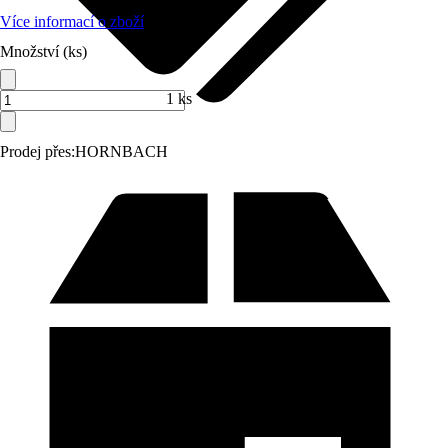
Více informací o zboží
Množství (ks)
1 ks
Prodej přes:
HORNBACH