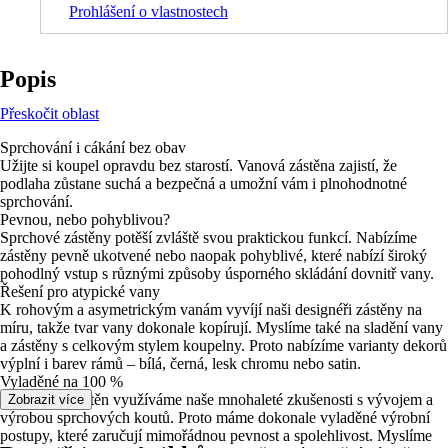
Prohlášení o vlastnostech
Popis
Přeskočit oblast
Sprchování i cákání bez obav
Užijte si koupel opravdu bez starostí. Vanová zástěna zajistí, že
podlaha zůstane suchá a bezpečná a umožní vám i plnohodnotné
sprchování.
Pevnou, nebo pohyblivou?
Sprchové zástěny potěší zvláště svou praktickou funkcí. Nabízíme
zástěny pevně ukotvené nebo naopak pohyblivé, které nabízí široký
pohodlný vstup s různými způsoby úsporného skládání dovnitř vany.
Řešení pro atypické vany
K rohovým a asymetrickým vanám vyvíjí naši designéři zástěny na
míru, takže tvar vany dokonale kopírují. Myslíme také na sladění vany
a zástěny s celkovým stylem koupelny. Proto nabízíme varianty dekorů
výplní i barev rámů – bílá, černá, lesk chromu nebo satin.
Vyladěné na 100 %
Při výrobě zástěn využíváme naše mnohaleté zkušenosti s vývojem a
Zobrazit více
výrobou sprchových koutů. Proto máme dokonale vyladěné výrobní
postupy, které zaručují mimořádnou pevnost a spolehlivost. Myslíme