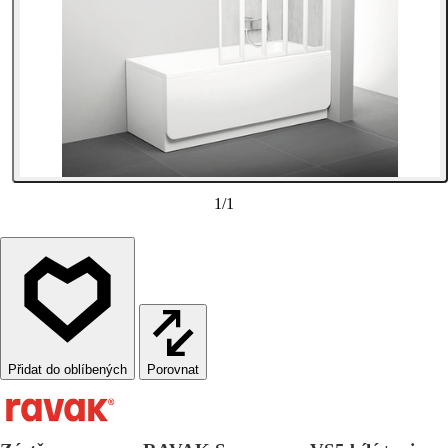
1
/
1
Porovnat