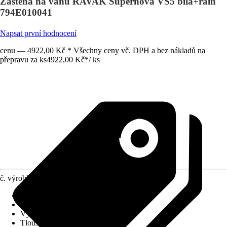
Zástěna na vanu RAVAK Supernova VS5 bílá+rain
794E010041
Napsat první hodnocení
cenu — 4922,00 Kč * Všechny ceny vč. DPH a bez nákladů na
přepravu za ks
4922,00 Kč
*
/
ks
č. výrobku
4245327
Provedení
:
Vanová zástěna
Šířka
:
1 135 mm
Výška
:
1 330 mm
Tloušťka skla
:
3 mm