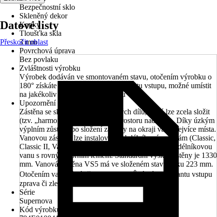
Bezpečnostní sklo
Skleněný dekor
Datové listy
Kapky
Tloušťka skla
Přeskočit oblast
3 mm
Povrchová úprava
Bez povlaku
Zvláštnosti výrobku
Výrobek dodáván ve smontovaném stavu, otočením výrobku o
180° získáte pravou nebo levou variantu vstupu, možné umístit
na jakékoliv vany klasického tvaru
Upozornění
Zástěna se skládá z pěti pohyblivých dílů, které lze zcela složit
(tzv. „harmonika“) do vnitřního prostoru nad vanu. Díky úzkým
výplním zůstane po složení zástěny na okraji vany nejvíce místa.
Vanovou zástěnu lze instalovat k obdélníkovým vanám (Classic,
Classic II, Vanda II) nebo na jakoukoli klasickou obdélníkovou
vanu s rovným horním lemem. Standardní výška zástěny je 1330
mm. Vanová zástěna VS5 má ve složeném stavu šířku 223 mm.
Otočením vanové zástěny VS5 o 180⁰ získáme variantu vstupu
zprava či zleva.
Série
Supernova
Kód výrobku