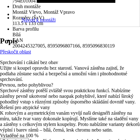
794E010041
Druh montáže
Montáž Vlevo, Montáž Vpravo
Rozměry (ŠxV)
Návod k montáži
113.5 x 133 cm
Barva profilu
Bílá
Popis
EAN
2004245327005, 8595096807166, 8595096830119
Přeskočit oblast
Sprchování i cákání bez obav
Užijte si koupel opravdu bez starostí. Vanová zástěna zajistí, že
podlaha zůstane suchá a bezpečná a umožní vám i plnohodnotné
sprchování.
Pevnou, nebo pohyblivou?
Sprchové zástěny potěší zvláště svou praktickou funkcí. Nabízíme
zástěny pevně ukotvené nebo naopak pohyblivé, které nabízí široký
pohodlný vstup s různými způsoby úsporného skládání dovnitř vany.
Řešení pro atypické vany
K rohovým a asymetrickým vanám vyvíjí naši designéři zástěny na
míru, takže tvar vany dokonale kopírují. Myslíme také na sladění vany
a zástěny s celkovým stylem koupelny. Proto nabízíme varianty dekorů
výplní i barev rámů – bílá, černá, lesk chromu nebo satin.
Vyladěné na 100 %