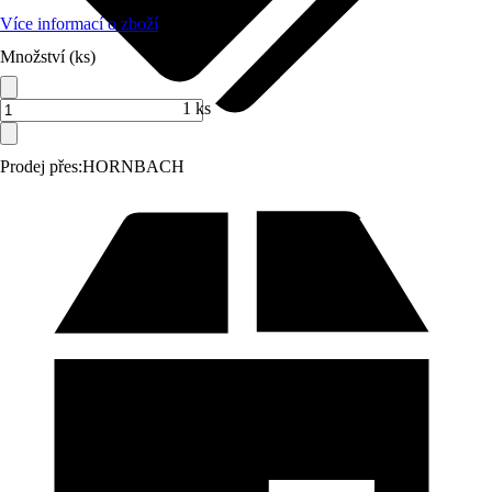
Více informací o zboží
Množství (ks)
1 ks
Prodej přes:
HORNBACH