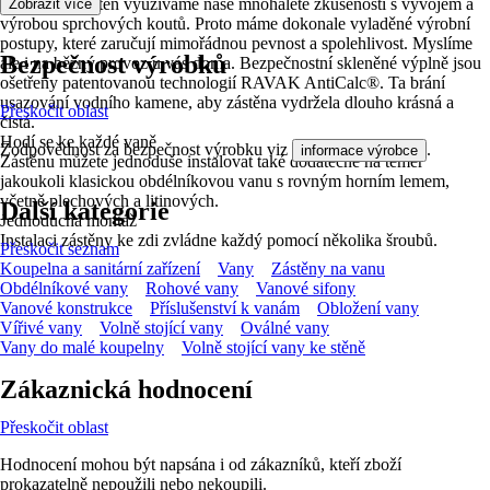
Při výrobě zástěn využíváme naše mnohaleté zkušenosti s vývojem a
Zobrazit více
výrobou sprchových koutů. Proto máme dokonale vyladěné výrobní
postupy, které zaručují mimořádnou pevnost a spolehlivost. Myslíme
Bezpečnost výrobků
ale i na běžný provoz u vás doma. Bezpečnostní skleněné výplně jsou
ošetřeny patentovanou technologií RAVAK AntiCalc®. Ta brání
usazování vodního kamene, aby zástěna vydržela dlouho krásná a
Přeskočit oblast
čistá.
Hodí se ke každé vaně
Zodpovědnost za bezpečnost výrobku viz
.
informace výrobce
Zástěnu můžete jednoduše instalovat také dodatečně na téměř
jakoukoli klasickou obdélníkovou vanu s rovným horním lemem,
včetně plechových a litinových.
Další kategorie
Jednoduchá montáž
Instalaci zástěny ke zdi zvládne každý pomocí několika šroubů.
Přeskočit seznam
Koupelna a sanitární zařízení
Vany
Zástěny na vanu
Obdélníkové vany
Rohové vany
Vanové sifony
Vanové konstrukce
Příslušenství k vanám
Obložení vany
Vířivé vany
Volně stojící vany
Oválné vany
Vany do malé koupelny
Volně stojící vany ke stěně
Zákaznická hodnocení
Přeskočit oblast
Hodnocení mohou být napsána i od zákazníků, kteří zboží
prokazatelně nepoužili nebo nekoupili.