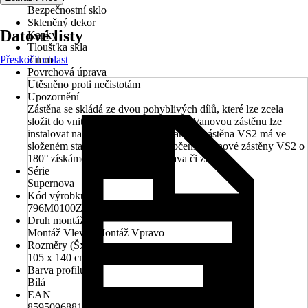
Bezpečnostní sklo
Skleněný dekor
Datové listy
Kapky
Tloušťka skla
Přeskočit oblast
3 mm
Povrchová úprava
Utěsněno proti nečistotám
Upozornění
Zástěna se skládá ze dvou pohyblivých dílů, které lze zcela
složit do vnitřního prostoru nad vanu. Vanovou zástěnu lze
instalovat na obdélníkové vany. Vanová zástěna VS2 má ve
složeném stavu šířku 545 mm. Otočením vanové zástěny VS2 o
180° získáme variantu vstupu zprava či zleva.
Série
Supernova
Kód výrobku
796M0100ZG
Druh montáže
Montáž Vlevo, Montáž Vpravo
Rozměry (ŠxV)
105 x 140 cm
Barva profilu
Bílá
EAN
8595096881975