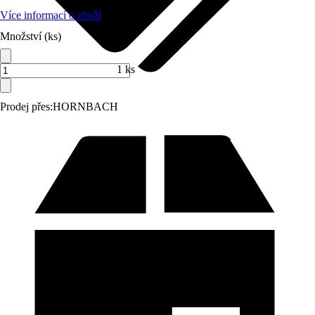
Více informací o zboží
Množství (ks)
1 ks
Prodej přes:
HORNBACH