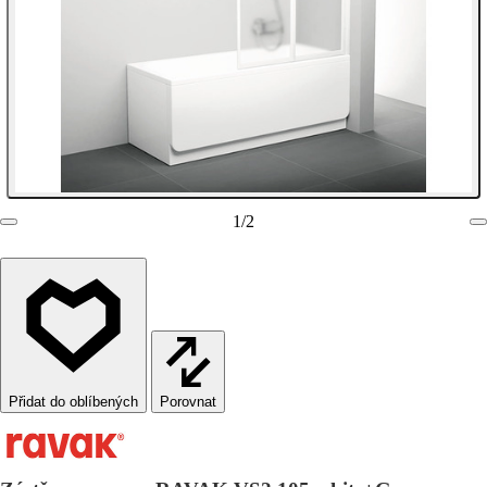
1
/
2
Porovnat