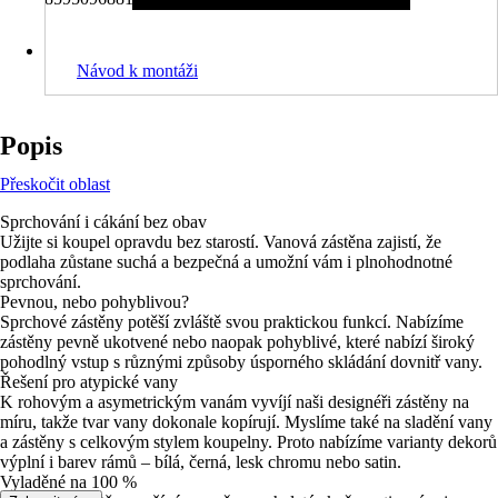
Návod k montáži
Popis
Přeskočit oblast
Sprchování i cákání bez obav
Užijte si koupel opravdu bez starostí. Vanová zástěna zajistí, že
podlaha zůstane suchá a bezpečná a umožní vám i plnohodnotné
sprchování.
Pevnou, nebo pohyblivou?
Sprchové zástěny potěší zvláště svou praktickou funkcí. Nabízíme
zástěny pevně ukotvené nebo naopak pohyblivé, které nabízí široký
pohodlný vstup s různými způsoby úsporného skládání dovnitř vany.
Řešení pro atypické vany
K rohovým a asymetrickým vanám vyvíjí naši designéři zástěny na
míru, takže tvar vany dokonale kopírují. Myslíme také na sladění vany
a zástěny s celkovým stylem koupelny. Proto nabízíme varianty dekorů
výplní i barev rámů – bílá, černá, lesk chromu nebo satin.
Vyladěné na 100 %