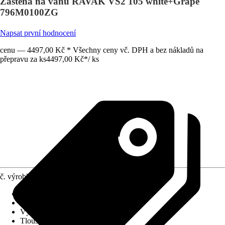
Zástěna na vanu RAVAK VS2 105 white+Grape
796M0100ZG
Napsat první hodnocení
cenu — 4497,00 Kč * Všechny ceny vč. DPH a bez nákladů na
přepravu za ks
4497,00 Kč
*
/
ks
č. výrobku
10619437
Provedení
:
Vanová zástěna
Šířka
:
1 050 mm
Výška
:
1 400 mm
Tloušťka skla
:
3 mm