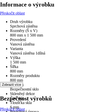
Informace o výrobku
Přeskočit oblast
Druh výrobku
Sprchová zástěna
Rozměry (Š x V)
800 mm x 1 500 mm
Provedení
Vanová zástěna
Varianta
Vanová zástěna 1dílná
Výška
1 500 mm
Šířka
800 mm
Rozměry produktu
800 mm
Typ skla
Zobrazit více
Bezpečnostní sklo
Skleněný dekor
Bezpečnost výrobků
Čiré sklo
Tloušťka skla
6 mm
Přeskočit oblast
Povrchová úprava