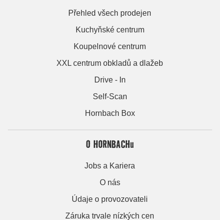
Přehled všech prodejen
Kuchyňské centrum
Koupelnové centrum
XXL centrum obkladů a dlažeb
Drive - In
Self-Scan
Hornbach Box
O HORNBACHu
Jobs a Kariera
O nás
Údaje o provozovateli
Záruka trvale nízkých cen