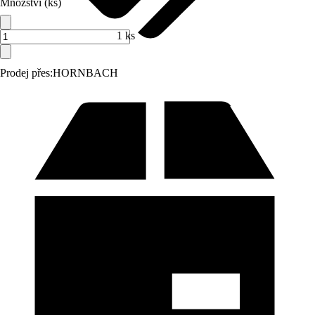
Množství (ks)
1 ks
Prodej přes:
HORNBACH