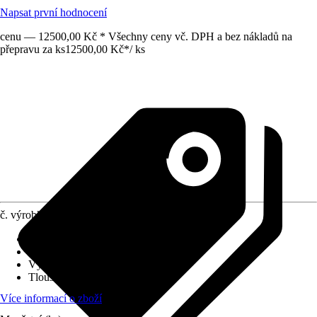
Napsat první hodnocení
cenu — 12500,00 Kč * Všechny ceny vč. DPH a bez nákladů na
přepravu za ks
12500,00 Kč
*
/
ks
č. výrobku
10372287
Provedení
:
Vanová zástěna
Šířka
:
800 mm
Výška
:
1 500 mm
Tloušťka skla
:
6 mm
Více informací o zboží