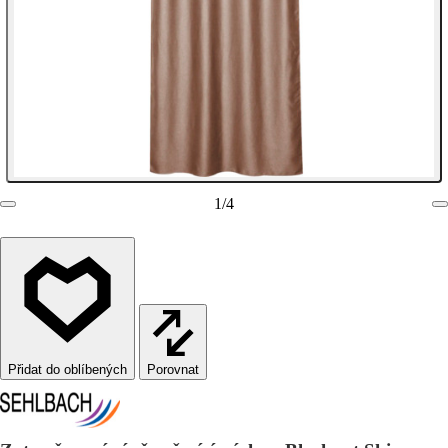
1
/
4
Porovnat