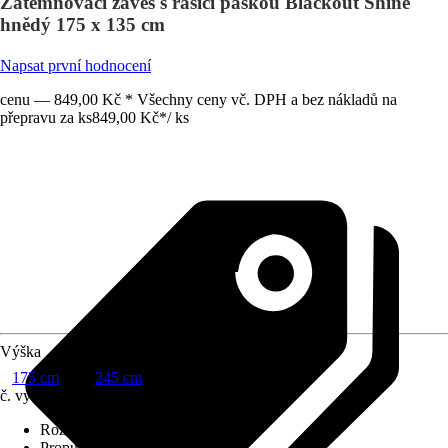
Zatemňovací závěs s řasící páskou Blackout Shine
hnědý 175 x 135 cm
Napsat první hodnocení
cenu — 849,00 Kč * Všechny ceny vč. DPH a bez nákladů na
přepravu za ks
849,00 Kč
*
/
ks
Výška
175 cm
245 cm
č. výrobku
12606702
Rozměry (ŠxV)
:
135 x 175 cm
Propustnost světla
:
Zatemňovací