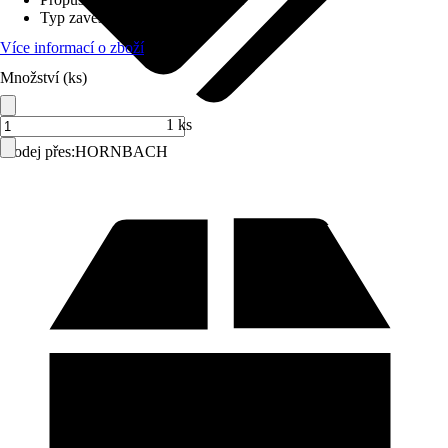
Typ zavěšení
:
Řasicí páska
Více informací o zboží
Množství (ks)
1 ks
Prodej přes:
HORNBACH