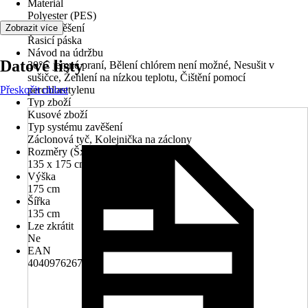
Materiál
Polyester (PES)
Typ zavěšení
Zobrazit více
Řasicí páska
Návod na údržbu
Datové listy
30°C jemné praní, Bělení chlórem není možné, Nesušit v
sušičce, Žehlení na nízkou teplotu, Čištění pomocí
Přeskočit oblast
perchloretylenu
Typ zboží
Kusové zboží
Typ systému zavěšení
Záclonová tyč, Kolejnička na záclony
Rozměry (ŠxV)
135 x 175 cm
Výška
175 cm
Šířka
135 cm
Lze zkrátit
Ne
EAN
4040976267171