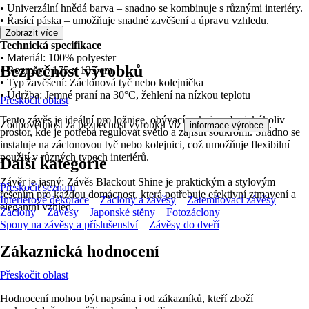
• Univerzální hnědá barva – snadno se kombinuje s různými interiéry.
• Řasící páska – umožňuje snadné zavěšení a úpravu vzhledu.
Zobrazit více
Technická specifikace
• Materiál: 100% polyester
Bezpečnost výrobků
• Rozměry: 175 x 135 cm
• Typ zavěšení: Záclonová tyč nebo kolejnička
• Údržba: Jemné praní na 30°C, žehlení na nízkou teplotu
Přeskočit oblast
Tento závěs je ideální pro ložnice, obývací pokoje nebo jakýkoliv
Zodpovědnost za bezpečnost výrobku viz
.
informace výrobce
prostor, kde je potřeba regulovat světlo a zajistit soukromí. Snadno se
instaluje na záclonovou tyč nebo kolejnici, což umožňuje flexibilní
použití v různých typech interiérů.
Další kategorie
Závěr je jasný: Závěs Blackout Shine je praktickým a stylovým
Přeskočit seznam
řešením pro každou domácnost, která potřebuje efektivní ztmavení a
Interiérové dekorace
Záclony a závěsy
Zatemňovací závěsy
elegantní vzhled.
Záclony
Závěsy
Japonské stěny
Fotozáclony
Spony na závěsy a příslušenství
Závěsy do dveří
Zákaznická hodnocení
Přeskočit oblast
Hodnocení mohou být napsána i od zákazníků, kteří zboží