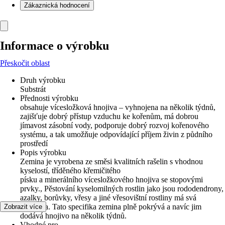
Zákaznická hodnocení
Informace o výrobku
Přeskočit oblast
Druh výrobku
Substrát
Přednosti výrobku
obsahuje vícesložková hnojiva – vyhnojena na několik týdnů,
zajišťuje dobrý přístup vzduchu ke kořenům, má dobrou
jímavost zásobní vody, podporuje dobrý rozvoj kořenového
systému, a tak umožňuje odpovídající příjem živin z půdního
prostředí
Popis výrobku
Zemina je vyrobena ze směsi kvalitních rašelin s vhodnou
kyselostí, tříděného křemičitého
písku a minerálního vícesložkového hnojiva se stopovými
prvky., Pěstování kyselomilných rostlin jako jsou rododendrony,
azalky, borůvky, vřesy a jiné vřesovištní rostliny má svá
specifika. Tato specifika zemina plně pokrývá a navíc jim
Zobrazit více
dodává hnojivo na několik týdnů.
Vhodné pro