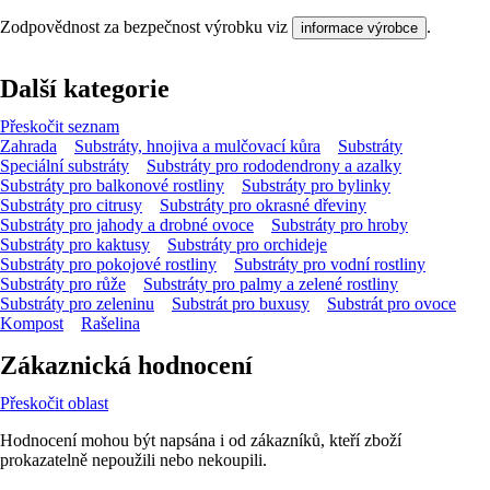
Zodpovědnost za bezpečnost výrobku viz
.
informace výrobce
Další kategorie
Přeskočit seznam
Zahrada
Substráty, hnojiva a mulčovací kůra
Substráty
Speciální substráty
Substráty pro rododendrony a azalky
Substráty pro balkonové rostliny
Substráty pro bylinky
Substráty pro citrusy
Substráty pro okrasné dřeviny
Substráty pro jahody a drobné ovoce
Substráty pro hroby
Substráty pro kaktusy
Substráty pro orchideje
Substráty pro pokojové rostliny
Substráty pro vodní rostliny
Substráty pro růže
Substráty pro palmy a zelené rostliny
Substráty pro zeleninu
Substrát pro buxusy
Substrát pro ovoce
Kompost
Rašelina
Zákaznická hodnocení
Přeskočit oblast
Hodnocení mohou být napsána i od zákazníků, kteří zboží
prokazatelně nepoužili nebo nekoupili.