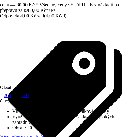
cenu — 80,00 Kč * Všechny ceny vč. DPH a bez nákladů na
přepravu za ks
80,00 Kč
*
/
ks
Odpovídá 4,00 Kč za l
(
4,00 Kč
/
l
)
Obsah
20 l
50 l
č. výrobku
6225042
Vhodné pro
:
Jehličnaté stromy, Kbelíkové rostliny
Využití
:
Pěstování, Přesazování, Zakládání vysokých a
zahradních záhonů
Obsah
:
20 l
Více informací o zboží