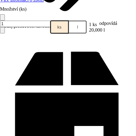
Množství (ks)
odpovídá
1 ks
Prodej přes:
HORNBACH
ks
l
20,000 l