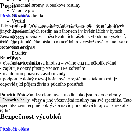
Popis
Jehličnaté stromy, Kbelíkové rostliny
Vhodné pro
Přeskočit oblast
Okrasná zahrada
Využití
Tato zemina je určena na pěstování azalek, rododendronů, borůvek a
Pěstování, Přesazování, Zakládání vysokých a zahradních
jiných kyselomilných rostlin na záhonech i v květináčích v bytech.
záhonů
Zemina je vyrobena ze směsi kvalitních rašelin s vhodnou kyselostí,
Obsah
tříděného křemičitého písku a minerálního vícesložkového hnojiva se
20 l
stopovými prvky.
Oblast využití
Exteriér
Benefity:
EAN
• obsahuje vícesložková hnojiva – vyhnojena na několik týdnů
8594019500207
• zajišťuje dobrý přístup vzduchu ke kořenům
• má dobrou jímavost zásobní vody
• podporuje dobrý rozvoj kořenového systému, a tak umožňuje
odpovídající příjem živin z půdního prostředí
Použití:
Pěstování kyselomilných rostlin jako jsou rododendrony,
azalky, borůvky, vřesy a jiné vřesovištní rostliny má svá specifika. Tato
Zobrazit více
specifika zemina plně pokrývá a navíc jim dodává hnojivo na několik
týdnů.
Bezpečnost výrobků
Přeskočit oblast