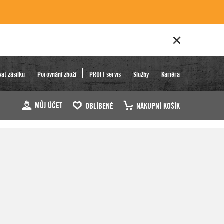
vat zásilku
Porovnání zboží
PROFI servis
Služby
Kariéra
MŮJ ÚČET
OBLÍBENÉ
NÁKUPNÍ KOŠÍK