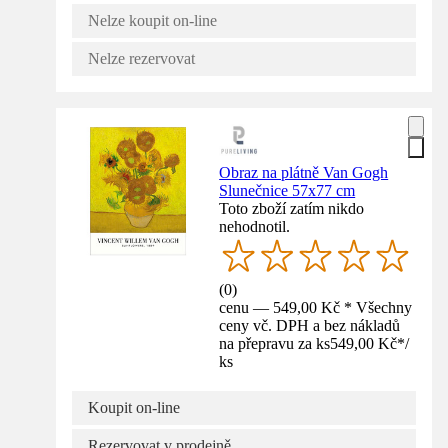
Nelze koupit on-line
Nelze rezervovat
Obraz na plátně Van Gogh
Slunečnice 57x77 cm
Toto zboží zatím nikdo
nehodnotil.
(
0
)
cenu — 549,00 Kč * Všechny
ceny vč. DPH a bez nákladů
na přepravu za ks
549,00 Kč
*
/
ks
Koupit on-line
Rezervovat v prodejně