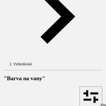
Vyhledávání
"Barva na vany"
Všec