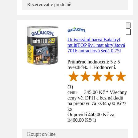
Rezervovat v prodejně
Univerzální barva Balakryl
multiTOP 9v1 mat akrylátová
7016 antracitová šedá 0,75l
Průměrné hodnocení: 5 z 5
hvězdiček. 1 Hodnocení.
(
1
)
cenu — 345,00 Kč * Všechny
ceny vč. DPH a bez nákladů
na přepravu za ks
345,00 Kč
*
/
ks
Odpovídá 460,00 Kč za
l
(
460,00 Kč
/
l
)
Koupit on-line