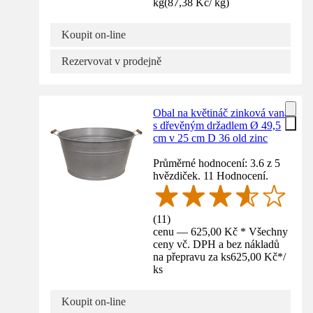
kg
(
87,38 Kč
/
kg
)
Koupit on-line
Rezervovat v prodejně
Obal na květináč zinková vana
s dřevěným držadlem Ø 49,5
cm v 25 cm D 36 old zinc
Průměrné hodnocení: 3.6 z 5
hvězdiček. 11 Hodnocení.
(
11
)
cenu — 625,00 Kč * Všechny
ceny vč. DPH a bez nákladů
na přepravu za ks
625,00 Kč
*
/
ks
Koupit on-line