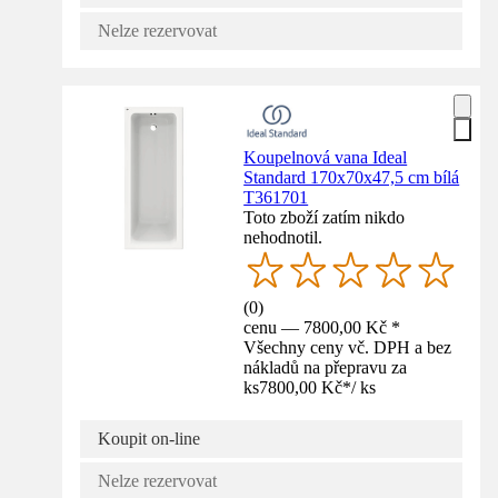
Nelze rezervovat
Koupelnová vana Ideal
Standard 170x70x47,5 cm bílá
T361701
Toto zboží zatím nikdo
nehodnotil.
(
0
)
cenu — 7800,00 Kč *
Všechny ceny vč. DPH a bez
nákladů na přepravu za
ks
7800,00 Kč
*
/
ks
Koupit on-line
Nelze rezervovat