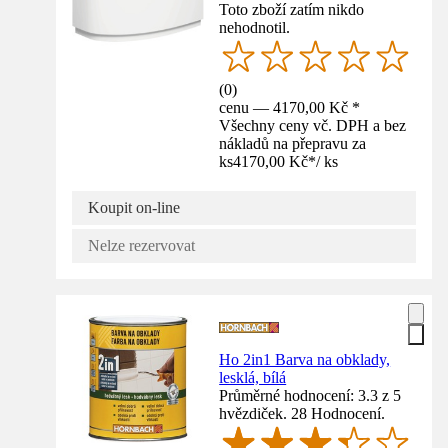
Toto zboží zatím nikdo
nehodnotil.
(
0
)
cenu — 4170,00 Kč *
Všechny ceny vč. DPH a bez
nákladů na přepravu za
ks
4170,00 Kč
*
/
ks
Koupit on-line
Nelze rezervovat
Ho 2in1 Barva na obklady,
lesklá, bílá
Průměrné hodnocení: 3.3 z 5
hvězdiček. 28 Hodnocení.