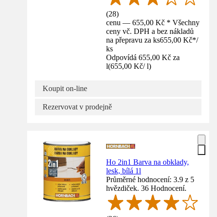
(
28
)
cenu — 655,00 Kč * Všechny
ceny vč. DPH a bez nákladů
na přepravu za ks
655,00 Kč
*
/
ks
Odpovídá 655,00 Kč za
l
(
655,00 Kč
/
l
)
Koupit on-line
Rezervovat v prodejně
Ho 2in1 Barva na obklady,
lesk, bílá 1l
Průměrné hodnocení: 3.9 z 5
hvězdiček. 36 Hodnocení.