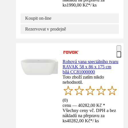
ks
1990,00 Kč
*
/
ks
Koupit on-line
Rezervovat v prodejně
Rohová vana speciálního tvaru
RAVAK 58 x 86 x 175 cm
bílá CC81000000
Toto zboží zatím nikdo
nehodnotil.
(
0
)
cenu — 40282,00 Kč *
Všechny ceny vč. DPH a bez
nákladů na přepravu za
ks
40282,00 Kč
*
/
ks