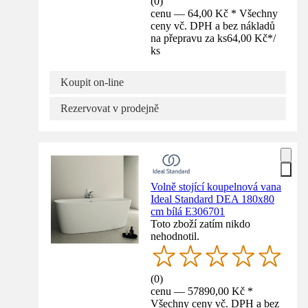
(
0
)
cenu — 64,00 Kč * Všechny
ceny vč. DPH a bez nákladů
na přepravu za ks
64,00 Kč
*
/
ks
Koupit on-line
Rezervovat v prodejně
Volně stojící koupelnová vana
Ideal Standard DEA 180x80
cm bílá E306701
Toto zboží zatím nikdo
nehodnotil.
(
0
)
cenu — 57890,00 Kč *
Všechny ceny vč. DPH a bez