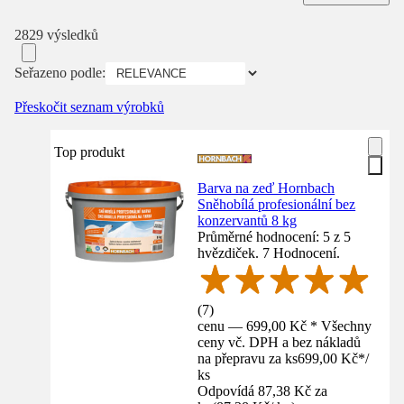
2829 výsledků
Seřazeno podle:
Přeskočit seznam výrobků
Top produkt
Barva na zeď Hornbach
Sněhobílá profesionální bez
konzervantů 8 kg
Průměrné hodnocení: 5 z 5
hvězdiček. 7 Hodnocení.
(
7
)
cenu — 699,00 Kč * Všechny
ceny vč. DPH a bez nákladů
na přepravu za ks
699,00 Kč
*
/
ks
Odpovídá 87,38 Kč za