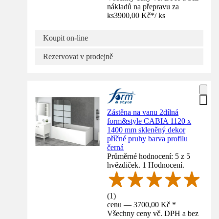
nákladů na přepravu za
ks
3900,00 Kč
*
/
ks
Koupit on-line
Rezervovat v prodejně
Zástěna na vanu 2dílná
form&style CABIA 1120 x
1400 mm skleněný dekor
příčné pruhy barva profilu
černá
Průměrné hodnocení: 5 z 5
hvězdiček. 1 Hodnocení.
(
1
)
cenu — 3700,00 Kč *
Všechny ceny vč. DPH a bez