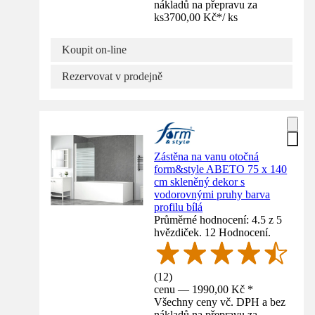
nákladů na přepravu za
ks
3700,00 Kč
*
/
ks
Koupit on-line
Rezervovat v prodejně
Zástěna na vanu otočná
form&style ABETO 75 x 140
cm skleněný dekor s
vodorovnými pruhy barva
profilu bílá
Průměrné hodnocení: 4.5 z 5
hvězdiček. 12 Hodnocení.
(
12
)
cenu — 1990,00 Kč *
Všechny ceny vč. DPH a bez
nákladů na přepravu za