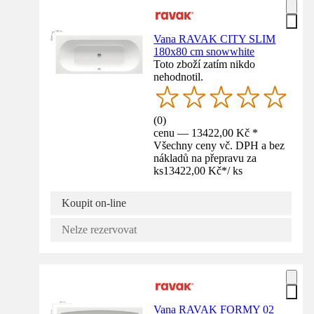
Vana RAVAK CITY SLIM
180x80 cm snowwhite
Toto zboží zatím nikdo
nehodnotil.
(
0
)
cenu — 13422,00 Kč *
Všechny ceny vč. DPH a bez
nákladů na přepravu za
ks
13422,00 Kč
*
/
ks
Koupit on-line
Nelze rezervovat
Vana RAVAK FORMY 02