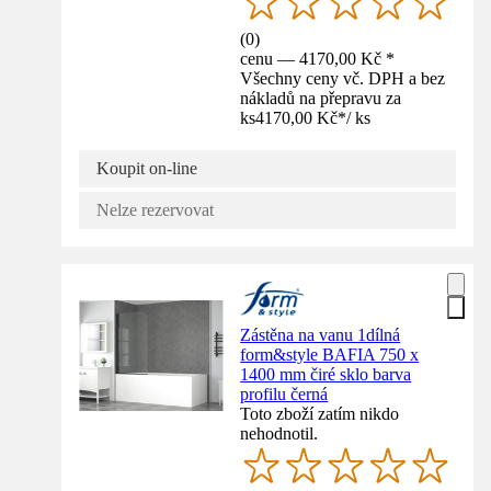
(
0
)
cenu — 4170,00 Kč *
Všechny ceny vč. DPH a bez
nákladů na přepravu za
ks
4170,00 Kč
*
/
ks
Koupit on-line
Nelze rezervovat
Zástěna na vanu 1dílná
form&style BAFIA 750 x
1400 mm čiré sklo barva
profilu černá
Toto zboží zatím nikdo
nehodnotil.