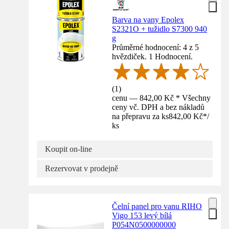
Barva na vany Epolex
S2321O + tužidlo S7300 940
g
Průměrné hodnocení: 4 z 5
hvězdiček. 1 Hodnocení.
(
1
)
cenu — 842,00 Kč * Všechny
ceny vč. DPH a bez nákladů
na přepravu za ks
842,00 Kč
*
/
ks
Koupit on-line
Rezervovat v prodejně
Čelní panel pro vanu RIHO
Vigo 153 levý bílá
P054N0500000000