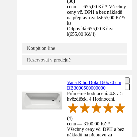
(
36
)
cenu — 655,00 Kč * Všechny
ceny vč. DPH a bez nákladů
na přepravu za ks
655,00 Kč
*
/
ks
Odpovídá 655,00 Kč za
l
(
655,00 Kč
/
l
)
Koupit on-line
Rezervovat v prodejně
Vana Riho Dola 160x70 cm
BB3000500000000
Průměrné hodnocení: 4.8 z 5
hvězdiček. 4 Hodnocení.
(
4
)
cenu — 3100,00 Kč *
Všechny ceny vč. DPH a bez
nákladů na přepravu za