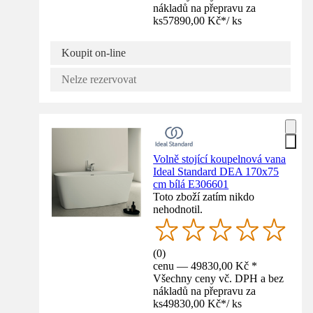
nákladů na přepravu za
ks
57890,00 Kč
*
/
ks
Koupit on-line
Nelze rezervovat
Volně stojící koupelnová vana
Ideal Standard DEA 170x75
cm bílá E306601
Toto zboží zatím nikdo
nehodnotil.
(
0
)
cenu — 49830,00 Kč *
Všechny ceny vč. DPH a bez
nákladů na přepravu za
ks
49830,00 Kč
*
/
ks