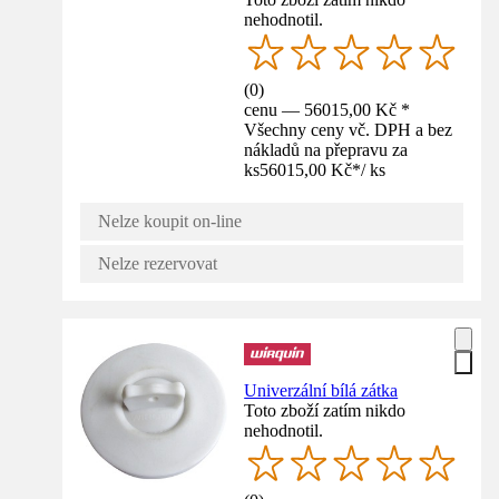
nehodnotil.
(
0
)
cenu — 56015,00 Kč *
Všechny ceny vč. DPH a bez
nákladů na přepravu za
ks
56015,00 Kč
*
/
ks
Nelze koupit on-line
Nelze rezervovat
Univerzální bílá zátka
Toto zboží zatím nikdo
nehodnotil.