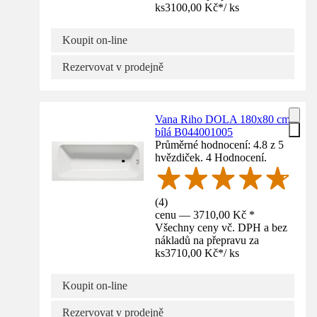
ks
3100,00 Kč
*
/
ks
Koupit on-line
Rezervovat v prodejně
Vana Riho DOLA 180x80 cm
bílá B044001005
Průměrné hodnocení: 4.8 z 5
hvězdiček. 4 Hodnocení.
(
4
)
cenu — 3710,00 Kč *
Všechny ceny vč. DPH a bez
nákladů na přepravu za
ks
3710,00 Kč
*
/
ks
Koupit on-line
Rezervovat v prodejně