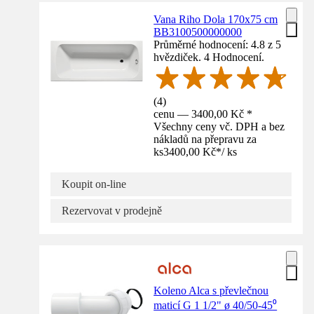
Vana Riho Dola 170x75 cm
BB3100500000000
Průměrné hodnocení: 4.8 z 5
hvězdiček. 4 Hodnocení.
(
4
)
cenu — 3400,00 Kč *
Všechny ceny vč. DPH a bez
nákladů na přepravu za
ks
3400,00 Kč
*
/
ks
Koupit on-line
Rezervovat v prodejně
Koleno Alca s převlečnou
maticí G 1 1/2" ø 40/50-45⁰