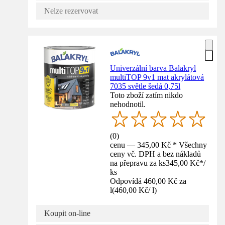
Nelze rezervovat
Univerzální barva Balakryl
multiTOP 9v1 mat akrylátová
7035 světle šedá 0,75l
Toto zboží zatím nikdo
nehodnotil.
(
0
)
cenu — 345,00 Kč * Všechny
ceny vč. DPH a bez nákladů
na přepravu za ks
345,00 Kč
*
/
ks
Odpovídá 460,00 Kč za
l
(
460,00 Kč
/
l
)
Koupit on-line