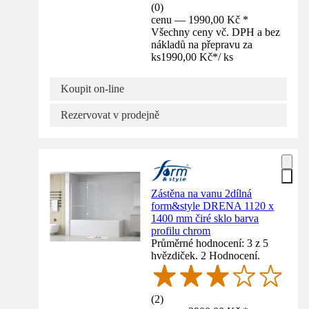
(
0
)
cenu — 1990,00 Kč *
Všechny ceny vč. DPH a bez
nákladů na přepravu za
ks
1990,00 Kč
*
/
ks
Koupit on-line
Rezervovat v prodejně
Zástěna na vanu 2dílná
form&style DRENA 1120 x
1400 mm čiré sklo barva
profilu chrom
Průměrné hodnocení: 3 z 5
hvězdiček. 2 Hodnocení.
(
2
)