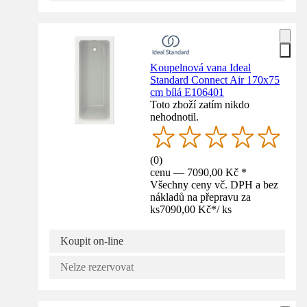
Koupelnová vana Ideal
Standard Connect Air 170x75
cm bílá E106401
Toto zboží zatím nikdo
nehodnotil.
(
0
)
cenu — 7090,00 Kč *
Všechny ceny vč. DPH a bez
nákladů na přepravu za
ks
7090,00 Kč
*
/
ks
Koupit on-line
Nelze rezervovat