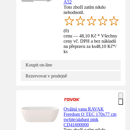
A52
Toto zboží zatím nikdo
nehodnotil.
(
0
)
cenu — 48,10 Kč * Všechny
ceny vč. DPH a bez nákladů
na přepravu za ks
48,10 Kč
*
/
ks
Koupit on-line
Rezervovat v prodejně
Oválná vana RAVAK
Freedom O TEC 170x77 cm
swhite/alabast pink
CD41600000
Toto zboží zatím nikdo