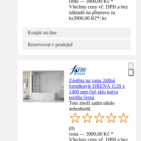
cenu — 3900,00 Kč *
Všechny ceny vč. DPH a bez
nákladů na přepravu za
ks
3900,00 Kč
*
/
ks
Koupit on-line
Rezervovat v prodejně
Zástěna na vanu 2dílná
form&style DRENA 1120 x
1400 mm čiré sklo barva
profilu černá
Toto zboží zatím nikdo
nehodnotil.
(
0
)
cenu — 3900,00 Kč *
Všechny ceny vč. DPH a bez