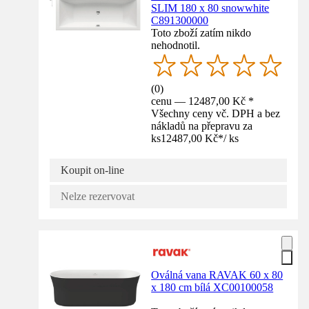
SLIM 180 x 80 snowwhite
C891300000
Toto zboží zatím nikdo
nehodnotil.
(
0
)
cenu — 12487,00 Kč *
Všechny ceny vč. DPH a bez
nákladů na přepravu za
ks
12487,00 Kč
*
/
ks
Koupit on-line
Nelze rezervovat
Oválná vana RAVAK 60 x 80
x 180 cm bílá XC00100058