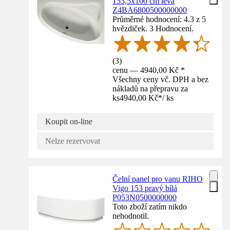
153,5x100 cm levá
Z4BA6800500000000
Průměrné hodnocení: 4.3 z 5
hvězdiček. 3 Hodnocení.
(
3
)
cenu — 4940,00 Kč *
Všechny ceny vč. DPH a bez
nákladů na přepravu za
ks
4940,00 Kč
*
/
ks
Koupit on-line
Nelze rezervovat
Čelní panel pro vanu RIHO
Vigo 153 pravý bílá
P053N0500000000
Toto zboží zatím nikdo
nehodnotil.