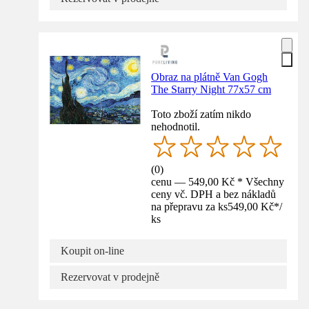
Obraz na plátně Van Gogh
The Starry Night 77x57 cm
Toto zboží zatím nikdo
nehodnotil.
(
0
)
cenu — 549,00 Kč * Všechny
ceny vč. DPH a bez nákladů
na přepravu za ks
549,00 Kč
*
/
ks
Koupit on-line
Rezervovat v prodejně