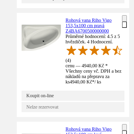
Rohová vana Riho Vigo
153,5x100 cm pravá
Z4BA6700500000000
Průměrné hodnocení: 4.5 z 5
hvězdiček. 4 Hodnocení.
(
4
)
cenu — 4940,00 Kč *
Všechny ceny vč. DPH a bez
nákladů na přepravu za
ks
4940,00 Kč
*
/
ks
Koupit on-line
Nelze rezervovat
Rohová vana Riho Vigo