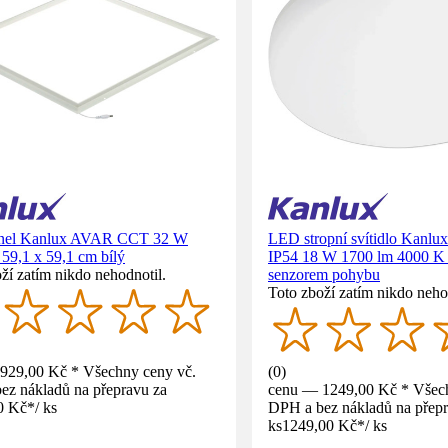
nel Kanlux AVAR CCT 32 W
LED stropní svítidlo Kanlu
59,1 x 59,1 cm bílý
IP54 18 W 1700 lm 4000 K b
ží zatím nikdo nehodnotil.
senzorem pohybu
Toto zboží zatím nikdo neho
929,00 Kč * Všechny ceny vč.
(
0
)
ez nákladů na přepravu za
cenu — 1249,00 Kč * Všech
0 Kč
*
/
ks
DPH a bez nákladů na přepr
ks
1249,00 Kč
*
/
ks