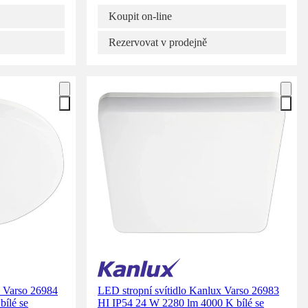
Koupit on-line
Rezervovat v prodejně
x Varso 26984
LED stropní svítidlo Kanlux Varso 26983
ílé se
HI IP54 24 W 2280 lm 4000 K bílé se