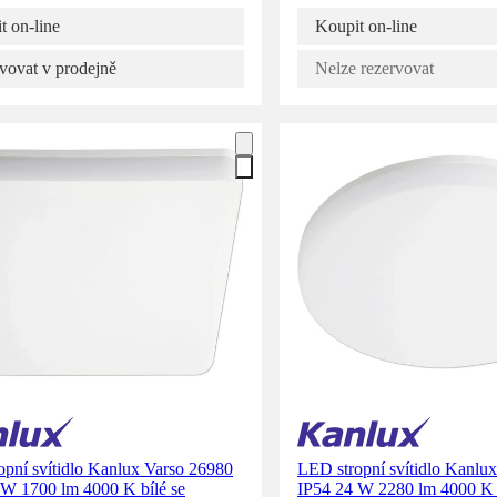
t on-line
Koupit on-line
vovat v prodejně
Nelze rezervovat
opní svítidlo Kanlux Varso 26980
LED stropní svítidlo Kanlu
 W 1700 lm 4000 K bílé se
IP54 24 W 2280 lm 4000 K b