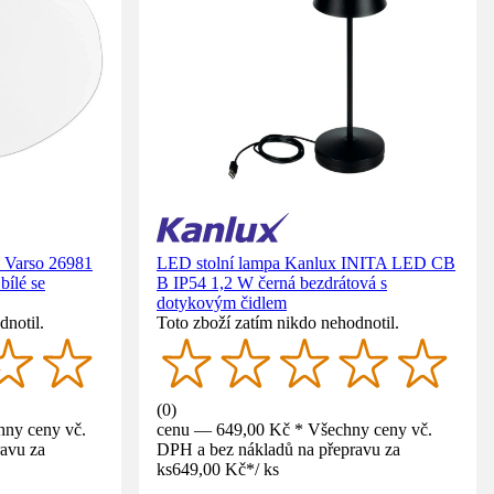
x Varso 26981
LED stolní lampa Kanlux INITA LED CB
ílé se
B IP54 1,2 W černá bezdrátová s
dotykovým čidlem
dnotil.
Toto zboží zatím nikdo nehodnotil.
(
0
)
ny ceny vč.
cenu — 649,00 Kč * Všechny ceny vč.
avu za
DPH a bez nákladů na přepravu za
ks
649,00 Kč
*
/
ks