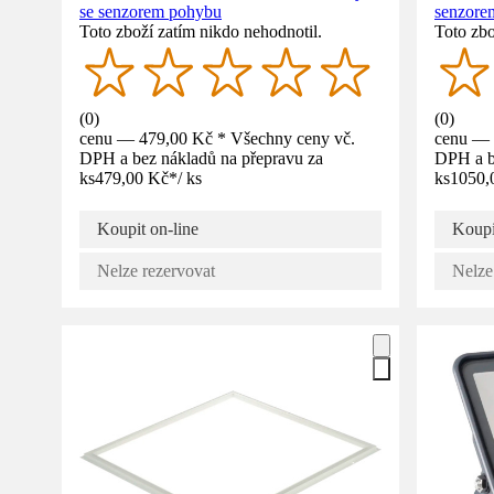
se senzorem pohybu
senzore
Toto zboží zatím nikdo nehodnotil.
Toto zbo
(
0
)
(
0
)
cenu — 479,00 Kč * Všechny ceny vč.
cenu — 
DPH a bez nákladů na přepravu za
DPH a b
ks
479,00 Kč
*
/
ks
ks
1050,
Koupit on-line
Koupi
Nelze rezervovat
Nelze