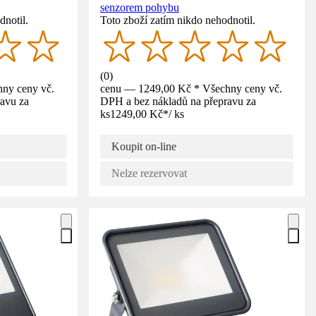
senzorem pohybu
dnotil.
Toto zboží zatím nikdo nehodnotil.
(
0
)
ny ceny vč.
cenu — 1249,00 Kč * Všechny ceny vč.
avu za
DPH a bez nákladů na přepravu za
ks
1249,00 Kč
*
/
ks
Koupit on-line
Nelze rezervovat