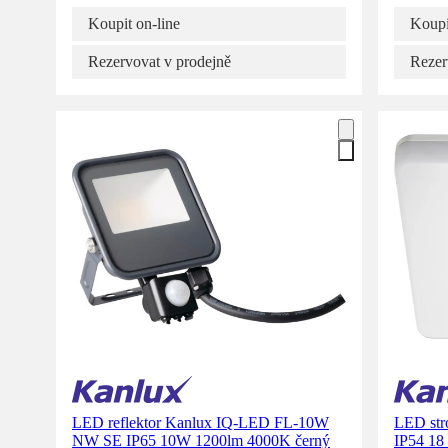
Koupit on-line
Koupi
Rezervovat v prodejně
Rezer
LED reflektor Kanlux IQ-LED FL-10W
LED str
NW SE IP65 10W 1200lm 4000K černý
IP54 18