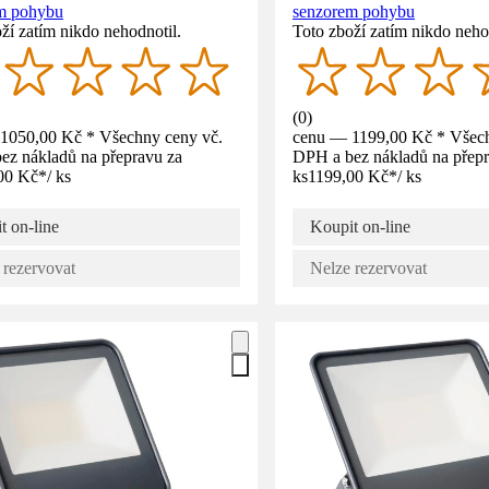
m pohybu
senzorem pohybu
ží zatím nikdo nehodnotil.
Toto zboží zatím nikdo neho
(
0
)
1050,00 Kč * Všechny ceny vč.
cenu — 1199,00 Kč * Všech
ez nákladů na přepravu za
DPH a bez nákladů na přepr
00 Kč
*
/
ks
ks
1199,00 Kč
*
/
ks
t on-line
Koupit on-line
 rezervovat
Nelze rezervovat