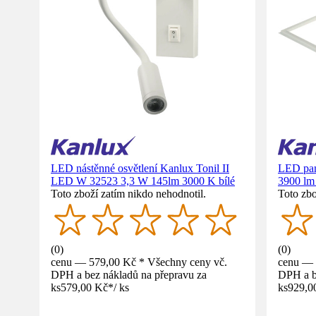
LED nástěnné osvětlení Kanlux Tonil II
LED pa
LED W 32523 3,3 W 145lm 3000 K bílé
3900 lm 
Toto zboží zatím nikdo nehodnotil.
Toto zbo
(
0
)
(
0
)
cenu — 579,00 Kč * Všechny ceny vč.
cenu — 
DPH a bez nákladů na přepravu za
DPH a b
ks
579,00 Kč
*
/
ks
ks
929,0