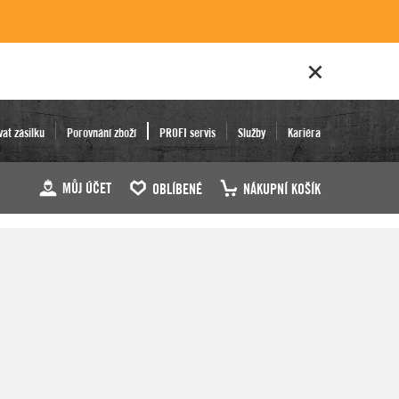
vat zásilku
Porovnání zboží
PROFI servis
Služby
Kariéra
MŮJ ÚČET
OBLÍBENÉ
NÁKUPNÍ KOŠÍK