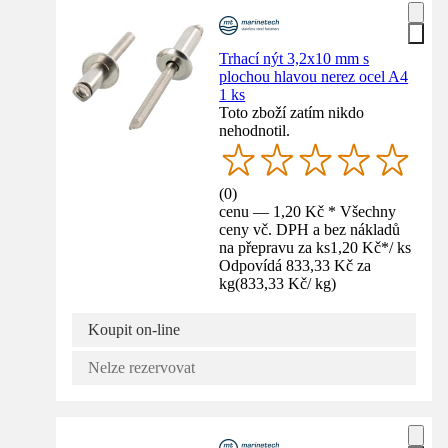
Trhací nýt 3,2x10 mm s
plochou hlavou nerez ocel A4
1 ks
Toto zboží zatím nikdo
nehodnotil.
(
0
)
cenu — 1,20 Kč * Všechny
ceny vč. DPH a bez nákladů
na přepravu za ks
1,20 Kč
*
/
ks
Odpovídá 833,33 Kč za
kg
(
833,33 Kč
/
kg
)
Koupit on-line
Nelze rezervovat