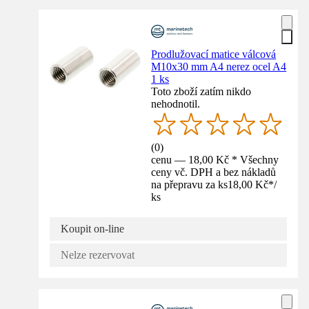
Prodlužovací matice válcová
M10x30 mm A4 nerez ocel A4
1 ks
Toto zboží zatím nikdo
nehodnotil.
(
0
)
cenu — 18,00 Kč * Všechny
ceny vč. DPH a bez nákladů
na přepravu za ks
18,00 Kč
*
/
ks
Koupit on-line
Nelze rezervovat