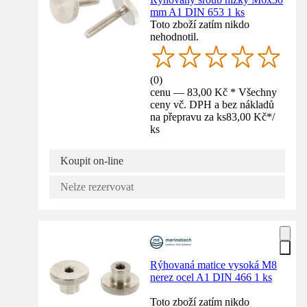
mm A1 DIN 653 1 ks
Toto zboží zatím nikdo
nehodnotil.
(
0
)
cenu — 83,00 Kč * Všechny
ceny vč. DPH a bez nákladů
na přepravu za ks
83,00 Kč
*
/
ks
Koupit on-line
Nelze rezervovat
Rýhovaná matice vysoká M8
nerez ocel A1 DIN 466 1 ks
Toto zboží zatím nikdo