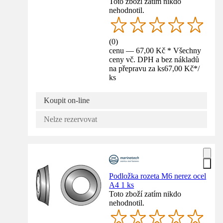
Toto zboží zatím nikdo
nehodnotil.
(
0
)
cenu — 67,00 Kč * Všechny
ceny vč. DPH a bez nákladů
na přepravu za ks
67,00 Kč
*
/
ks
Koupit on-line
Nelze rezervovat
Podložka rozeta M6 nerez ocel
A4 1 ks
Toto zboží zatím nikdo
nehodnotil.