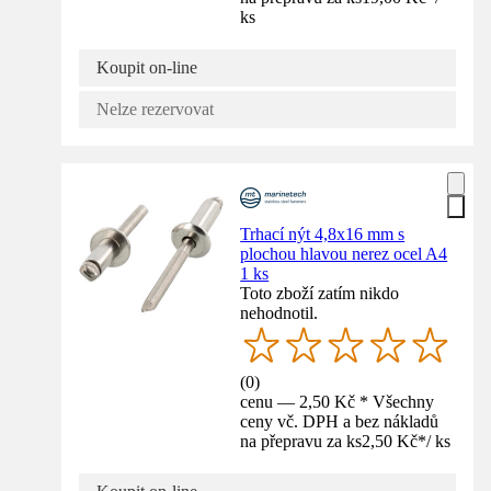
ks
Koupit on-line
Nelze rezervovat
Trhací nýt 4,8x16 mm s
plochou hlavou nerez ocel A4
1 ks
Toto zboží zatím nikdo
nehodnotil.
(
0
)
cenu — 2,50 Kč * Všechny
ceny vč. DPH a bez nákladů
na přepravu za ks
2,50 Kč
*
/
ks