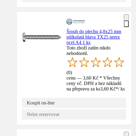
Šroub do plechu 4,8x25 mm
půlkulatá hlava TX25 nerez
ocel A4 1 ks
Toto zboží zatím nikdo
nehodnotil.
(
0
)
cenu — 3,60 Kč * Všechny
ceny vč. DPH a bez nákladů
na přepravu za ks
3,60 Kč
*
/
ks
Koupit on-line
Nelze rezervovat