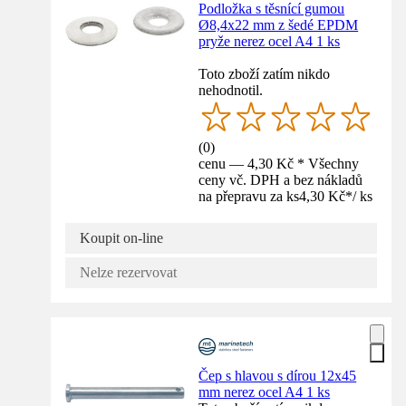
Podložka s těsnící gumou
Ø8,4x22 mm z šedé EPDM
pryže nerez ocel A4 1 ks
Toto zboží zatím nikdo
nehodnotil.
(
0
)
cenu — 4,30 Kč * Všechny
ceny vč. DPH a bez nákladů
na přepravu za ks
4,30 Kč
*
/
ks
Koupit on-line
Nelze rezervovat
Čep s hlavou s dírou 12x45
mm nerez ocel A4 1 ks