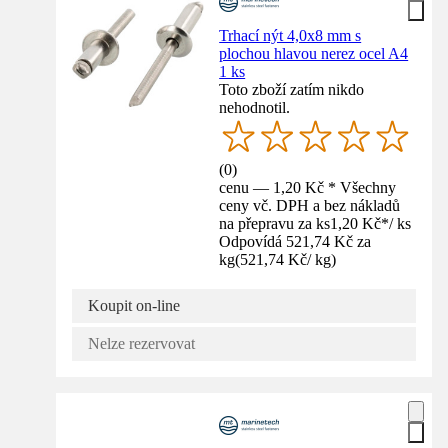
Trhací nýt 4,0x8 mm s
plochou hlavou nerez ocel A4
1 ks
Toto zboží zatím nikdo
nehodnotil.
(
0
)
cenu — 1,20 Kč * Všechny
ceny vč. DPH a bez nákladů
na přepravu za ks
1,20 Kč
*
/
ks
Odpovídá 521,74 Kč za
kg
(
521,74 Kč
/
kg
)
Koupit on-line
Nelze rezervovat