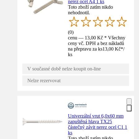
nerez ocel A4 1 ks
Toto zboží zatím nikdo
nehodnotil.
(
0
)
cenu — 13,00 Kč * Všechny
ceny vč. DPH a bez nákladů
na přepravu za ks
13,00 Kč
*
/
ks
V současné době nelze koupit on-line
Nelze rezervovat
Univerzální vrut 6,0x60 mm
zapuštěná hlava TX25
částečný závit nerez ocel C1 1
ks
Toto zboží zatím nikdo