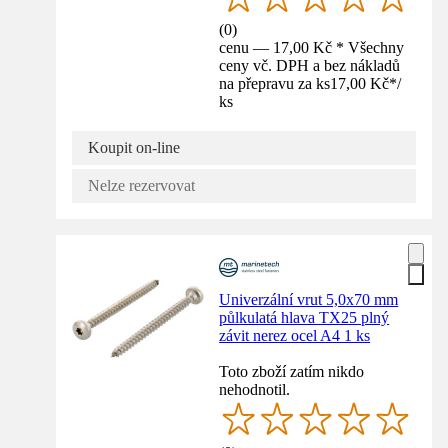
(
0
)
cenu — 17,00 Kč * Všechny
ceny vč. DPH a bez nákladů
na přepravu za ks
17,00 Kč
*
/
ks
Koupit on-line
Nelze rezervovat
Univerzální vrut 5,0x70 mm
půlkulatá hlava TX25 plný
závit nerez ocel A4 1 ks
Toto zboží zatím nikdo
nehodnotil.