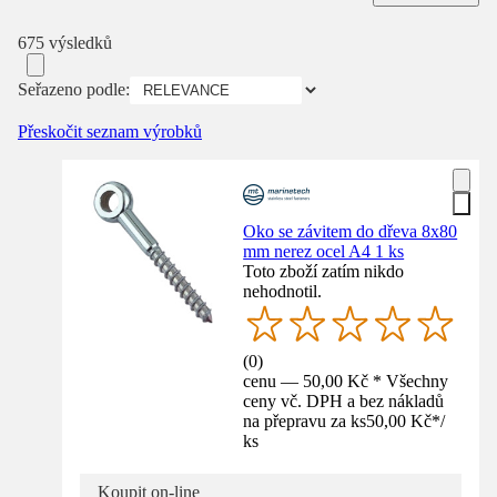
675 výsledků
Seřazeno podle:
Přeskočit seznam výrobků
Oko se závitem do dřeva 8x80
mm nerez ocel A4 1 ks
Toto zboží zatím nikdo
nehodnotil.
(
0
)
cenu — 50,00 Kč * Všechny
ceny vč. DPH a bez nákladů
na přepravu za ks
50,00 Kč
*
/
ks
Koupit on-line