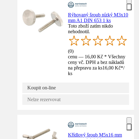
Rýhovaný šroub nízký M3x10
mm A1 DIN 653 1 ks
Toto zboží zatím nikdo
nehodnotil.
(
0
)
cenu — 16,00 Kč * Všechny
ceny vč. DPH a bez nákladů
na přepravu za ks
16,00 Kč
*
/
ks
Koupit on-line
Nelze rezervovat
Křídlový šroub M5x16 mm