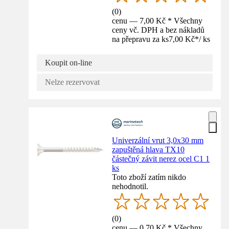
(
0
)
cenu — 7,00 Kč * Všechny
ceny vč. DPH a bez nákladů
na přepravu za ks
7,00 Kč
*
/
ks
Koupit on-line
Nelze rezervovat
Univerzální vrut 3,0x30 mm
zapuštěná hlava TX10
částečný závit nerez ocel C1 1
ks
Toto zboží zatím nikdo
nehodnotil.
(
0
)
cenu — 0,70 Kč * Všechny