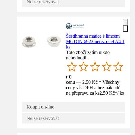
Nelze rezervovat
Šestihranná matice s límcem
M6 DIN 6923 nerez ocel A4 1
ks
Toto zboží zatím nikdo
nehodnotil.
(
0
)
cenu — 2,50 Kč * Všechny
ceny vč. DPH a bez nákladů
na přepravu za ks
2,50 Kč
*
/
ks
Koupit on-line
Nelze rezervovat