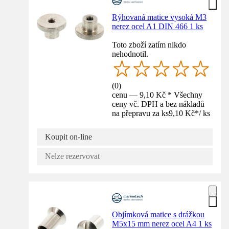
Rýhovaná matice vysoká M3
nerez ocel A1 DIN 466 1 ks
Toto zboží zatím nikdo
nehodnotil.
(
0
)
cenu — 9,10 Kč * Všechny
ceny vč. DPH a bez nákladů
na přepravu za ks
9,10 Kč
*
/
ks
Koupit on-line
Nelze rezervovat
Objímková matice s drážkou
M5x15 mm nerez ocel A4 1 ks