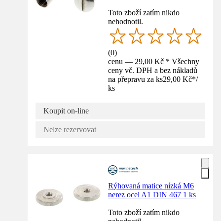
Toto zboží zatím nikdo
nehodnotil.
(
0
)
cenu — 29,00 Kč * Všechny
ceny vč. DPH a bez nákladů
na přepravu za ks
29,00 Kč
*
/
ks
Koupit on-line
Nelze rezervovat
Rýhovaná matice nízká M6
nerez ocel A1 DIN 467 1 ks
Toto zboží zatím nikdo