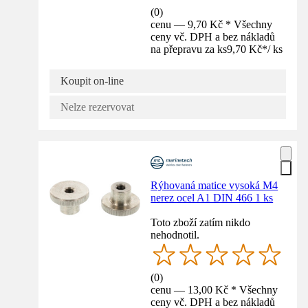
(
0
)
cenu — 9,70 Kč * Všechny
ceny vč. DPH a bez nákladů
na přepravu za ks
9,70 Kč
*
/
ks
Koupit on-line
Nelze rezervovat
Rýhovaná matice vysoká M4
nerez ocel A1 DIN 466 1 ks
Toto zboží zatím nikdo
nehodnotil.
(
0
)
cenu — 13,00 Kč * Všechny
ceny vč. DPH a bez nákladů