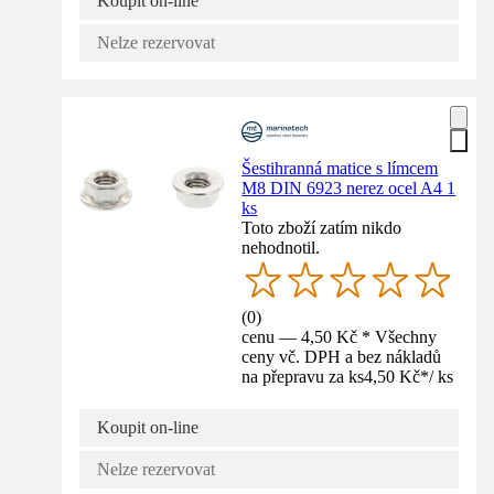
Koupit on-line
Nelze rezervovat
Šestihranná matice s límcem
M8 DIN 6923 nerez ocel A4 1
ks
Toto zboží zatím nikdo
nehodnotil.
(
0
)
cenu — 4,50 Kč * Všechny
ceny vč. DPH a bez nákladů
na přepravu za ks
4,50 Kč
*
/
ks
Koupit on-line
Nelze rezervovat