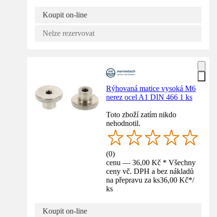
Koupit on-line
Nelze rezervovat
Rýhovaná matice vysoká M6
nerez ocel A1 DIN 466 1 ks
Toto zboží zatím nikdo
nehodnotil.
(
0
)
cenu — 36,00 Kč * Všechny
ceny vč. DPH a bez nákladů
na přepravu za ks
36,00 Kč
*
/
ks
Koupit on-line