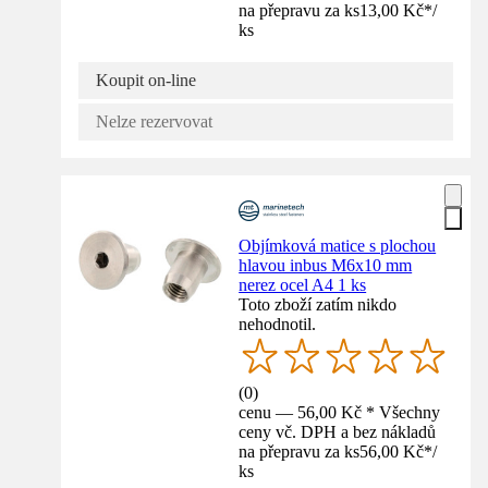
na přepravu za ks
13,00 Kč
*
/
ks
Koupit on-line
Nelze rezervovat
Objímková matice s plochou
hlavou inbus M6x10 mm
nerez ocel A4 1 ks
Toto zboží zatím nikdo
nehodnotil.
(
0
)
cenu — 56,00 Kč * Všechny
ceny vč. DPH a bez nákladů
na přepravu za ks
56,00 Kč
*
/
ks