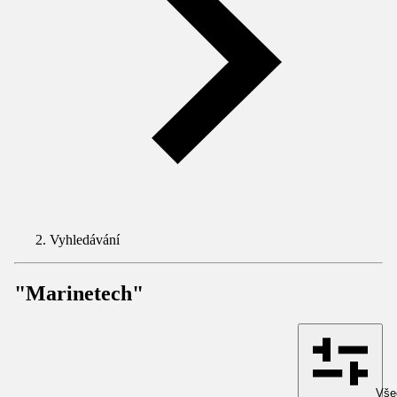
Vyhledávání
"Marinetech"
Všec