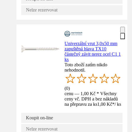
Nelze rezervovat
Univerzální vrut 3,0x50 mm
zapuštěná hlava TX10
částečný závit nerez ocel C1 1
ks
Toto zboží zatím nikdo
nehodnotil.
(
0
)
cenu — 1,00 Kč * Všechny
ceny vč. DPH a bez nákladů
na přepravu za ks
1,00 Kč
*
/
ks
Koupit on-line
Nelze rezervovat