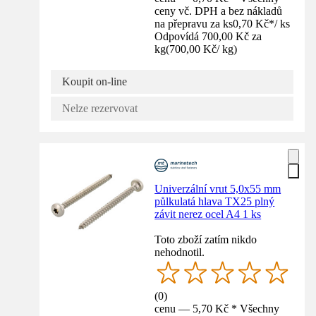
ceny vč. DPH a bez nákladů
na přepravu za ks
0,70 Kč
*
/
ks
Odpovídá 700,00 Kč za
kg
(
700,00 Kč
/
kg
)
Koupit on-line
Nelze rezervovat
Univerzální vrut 5,0x55 mm
půlkulatá hlava TX25 plný
závit nerez ocel A4 1 ks
Toto zboží zatím nikdo
nehodnotil.
(
0
)
cenu — 5,70 Kč * Všechny