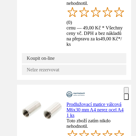
nehodnotil.
(
0
)
cenu — 49,00 Kč * Všechny
ceny vč. DPH a bez nákladů
na přepravu za ks
49,00 Kč
*
/
ks
Koupit on-line
Nelze rezervovat
Prodlužovací matice válcová
M6x30 mm A4 nerez ocel A4
1 ks
Toto zboží zatím nikdo
nehodnotil.