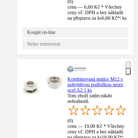
(
0
)
cenu — 6,60 Kč * Všechny
ceny vč. DPH a bez nákladů
na přepravu za ks
6,60 Kč
*
/
ks
Koupit on-line
Nelze rezervovat
Kombinovaná matice M12 s
pohyblivou podložkou nerez
ocel A2 1 ks
Toto zboží zatím nikdo
nehodnotil.
(
0
)
cenu — 19,00 Kč * Všechny
ceny vč. DPH a bez nákladů
na přepravu za ks
19,00 Kč
*
/