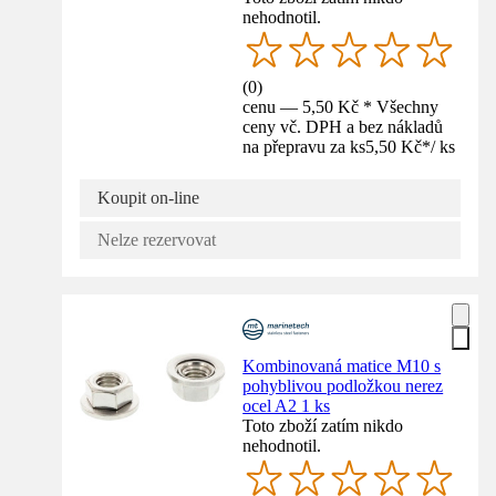
nehodnotil.
(
0
)
cenu — 5,50 Kč * Všechny
ceny vč. DPH a bez nákladů
na přepravu za ks
5,50 Kč
*
/
ks
Koupit on-line
Nelze rezervovat
Kombinovaná matice M10 s
pohyblivou podložkou nerez
ocel A2 1 ks
Toto zboží zatím nikdo
nehodnotil.