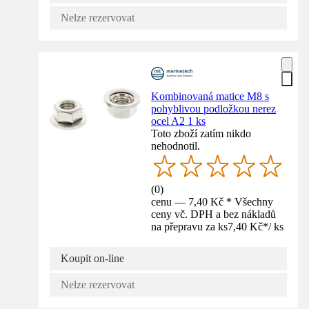
Nelze rezervovat
Kombinovaná matice M8 s
pohyblivou podložkou nerez
ocel A2 1 ks
Toto zboží zatím nikdo
nehodnotil.
(
0
)
cenu — 7,40 Kč * Všechny
ceny vč. DPH a bez nákladů
na přepravu za ks
7,40 Kč
*
/
ks
Koupit on-line
Nelze rezervovat