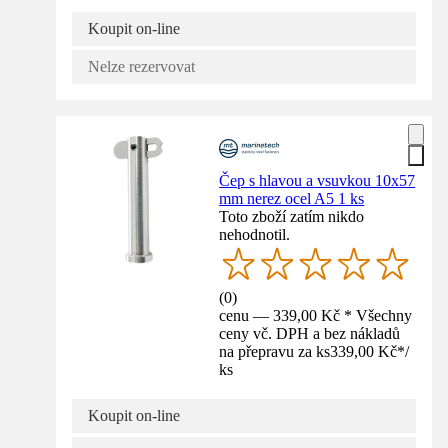
Koupit on-line
Nelze rezervovat
Čep s hlavou a vsuvkou 10x57
mm nerez ocel A5 1 ks
Toto zboží zatím nikdo
nehodnotil.
(
0
)
cenu — 339,00 Kč * Všechny
ceny vč. DPH a bez nákladů
na přepravu za ks
339,00 Kč
*
/
ks
Koupit on-line