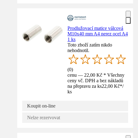
Prodlužovací matice válcová
M10x40 mm A4 nerez ocel A4
1 ks
Toto zboží zatím nikdo
nehodnotil.
(
0
)
cenu — 22,00 Kč * Všechny
ceny vč. DPH a bez nákladů
na přepravu za ks
22,00 Kč
*
/
ks
Koupit on-line
Nelze rezervovat