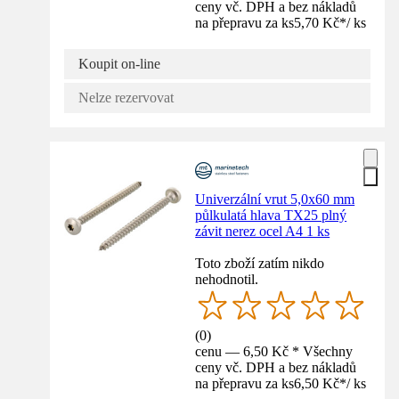
ceny vč. DPH a bez nákladů
na přepravu za ks
5,70 Kč
*
/
ks
Koupit on-line
Nelze rezervovat
Univerzální vrut 5,0x60 mm
půlkulatá hlava TX25 plný
závit nerez ocel A4 1 ks
Toto zboží zatím nikdo
nehodnotil.
(
0
)
cenu — 6,50 Kč * Všechny
ceny vč. DPH a bez nákladů
na přepravu za ks
6,50 Kč
*
/
ks