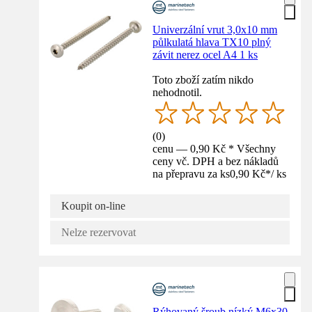
Univerzální vrut 3,0x10 mm
půlkulatá hlava TX10 plný
závit nerez ocel A4 1 ks
Toto zboží zatím nikdo
nehodnotil.
(
0
)
cenu — 0,90 Kč * Všechny
ceny vč. DPH a bez nákladů
na přepravu za ks
0,90 Kč
*
/
ks
Koupit on-line
Nelze rezervovat
Rýhovaný šroub nízký M6x30