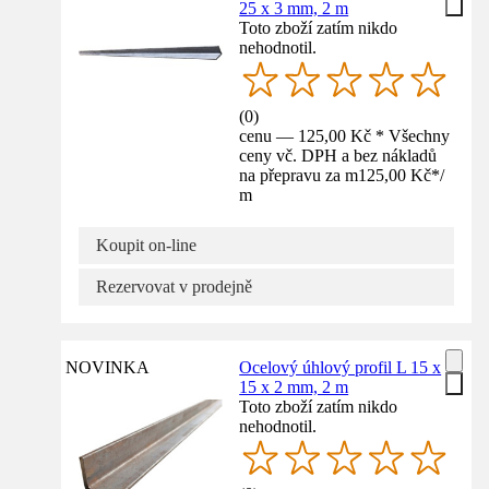
25 x 3 mm, 2 m
Toto zboží zatím nikdo
nehodnotil.
(
0
)
cenu — 125,00 Kč * Všechny
ceny vč. DPH a bez nákladů
na přepravu za m
125,00 Kč
*
/
m
Koupit on-line
Rezervovat v prodejně
NOVINKA
Ocelový úhlový profil L 15 x
15 x 2 mm, 2 m
Toto zboží zatím nikdo
nehodnotil.