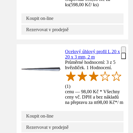
ks
(
598,00 Kč
/
ks
)
Koupit on-line
Rezervovat v prodejně
Ocelový úhlový profil L 20 x
20 x 3 mm, 2 m
Průměrné hodnocení: 3 z 5
hvězdiček. 1 Hodnocení.
(
1
)
cenu — 98,00 Kč * Všechny
ceny vč. DPH a bez nákladů
na přepravu za m
98,00 Kč
*
/
m
Koupit on-line
Rezervovat v prodejně