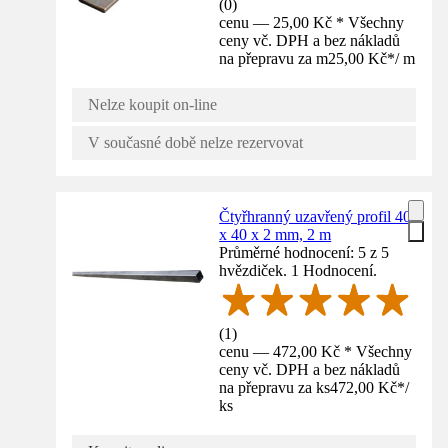
(
0
)
cenu — 25,00 Kč * Všechny
ceny vč. DPH a bez nákladů
na přepravu za m
25,00 Kč
*
/
m
Nelze koupit on-line
V současné době nelze rezervovat
Čtyřhranný uzavřený profil 40
x 40 x 2 mm, 2 m
Průměrné hodnocení: 5 z 5
hvězdiček. 1 Hodnocení.
(
1
)
cenu — 472,00 Kč * Všechny
ceny vč. DPH a bez nákladů
na přepravu za ks
472,00 Kč
*
/
ks