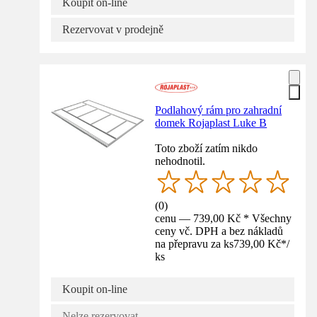
Koupit on-line
Rezervovat v prodejně
Podlahový rám pro zahradní
domek Rojaplast Luke B
Toto zboží zatím nikdo
nehodnotil.
(
0
)
cenu — 739,00 Kč * Všechny
ceny vč. DPH a bez nákladů
na přepravu za ks
739,00 Kč
*
/
ks
Koupit on-line
Nelze rezervovat