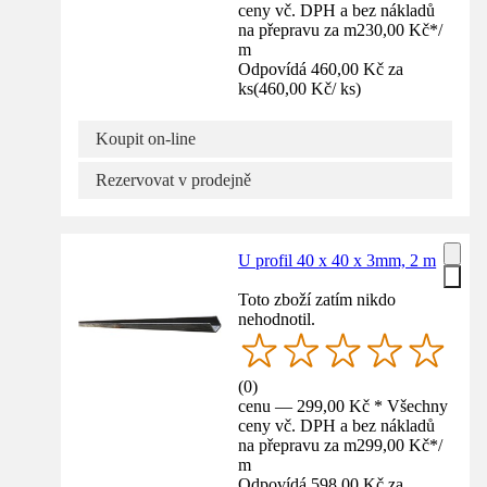
ceny vč. DPH a bez nákladů
na přepravu za m
230,00 Kč
*
/
m
Odpovídá 460,00 Kč za
ks
(
460,00 Kč
/
ks
)
Koupit on-line
Rezervovat v prodejně
U profil 40 x 40 x 3mm, 2 m
Toto zboží zatím nikdo
nehodnotil.
(
0
)
cenu — 299,00 Kč * Všechny
ceny vč. DPH a bez nákladů
na přepravu za m
299,00 Kč
*
/
m
Odpovídá 598,00 Kč za