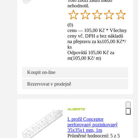
Toto zboží zatím nikdo
nehodnotil.
(
0
)
cenu — 105,00 Kč * Všechny
ceny vč. DPH a bez nákladů
na přepravu za ks
105,00 Kč
*
/
ks
Odpovídá 105,00 Kč za
m
(
105,00 Kč
/
m
)
Koupit on-line
Rezervovat v prodejně
L profil Conceptor
perforovaný pozinkovaný
35x35x1 mm, 1m
Průměrné hodnocení: 5 z 5