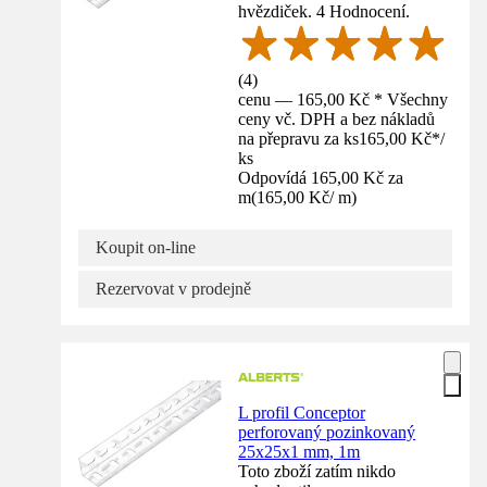
hvězdiček. 4 Hodnocení.
(
4
)
cenu — 165,00 Kč * Všechny
ceny vč. DPH a bez nákladů
na přepravu za ks
165,00 Kč
*
/
ks
Odpovídá 165,00 Kč za
m
(
165,00 Kč
/
m
)
Koupit on-line
Rezervovat v prodejně
L profil Conceptor
perforovaný pozinkovaný
25x25x1 mm, 1m
Toto zboží zatím nikdo