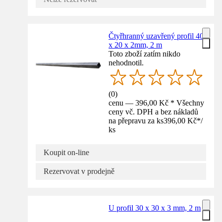
Čtyřhranný uzavřený profil 40
x 20 x 2mm, 2 m
Toto zboží zatím nikdo
nehodnotil.
(
0
)
cenu — 396,00 Kč * Všechny
ceny vč. DPH a bez nákladů
na přepravu za ks
396,00 Kč
*
/
ks
Koupit on-line
Rezervovat v prodejně
U profil 30 x 30 x 3 mm, 2 m