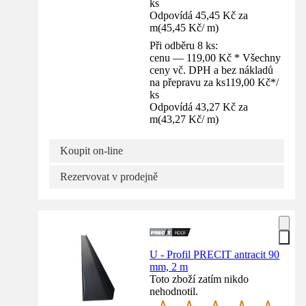
ks
Odpovídá 45,45 Kč za
m
(
45,45 Kč
/
m
)
Při odběru 8 ks:
cenu — 119,00 Kč * Všechny
ceny vč. DPH a bez nákladů
na přepravu za ks
119,00 Kč
*
/
ks
Odpovídá 43,27 Kč za
m
(
43,27 Kč
/
m
)
Koupit on-line
Rezervovat v prodejně
U - Profil PRECIT antracit 90
mm, 2 m
Toto zboží zatím nikdo
nehodnotil.