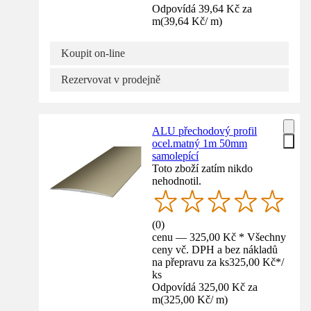
Odpovídá 39,64 Kč za
m
(
39,64 Kč
/
m
)
Koupit on-line
Rezervovat v prodejně
ALU přechodový profil
ocel.matný 1m 50mm
samolepící
Toto zboží zatím nikdo
nehodnotil.
(
0
)
cenu — 325,00 Kč * Všechny
ceny vč. DPH a bez nákladů
na přepravu za ks
325,00 Kč
*
/
ks
Odpovídá 325,00 Kč za
m
(
325,00 Kč
/
m
)