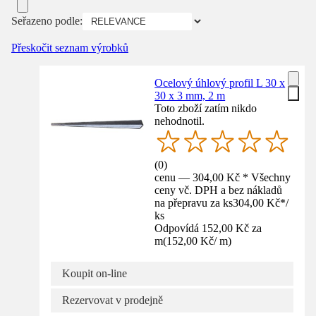
Seřazeno podle:
Přeskočit seznam výrobků
Ocelový úhlový profil L 30 x
30 x 3 mm, 2 m
Toto zboží zatím nikdo
nehodnotil.
(
0
)
cenu — 304,00 Kč * Všechny
ceny vč. DPH a bez nákladů
na přepravu za ks
304,00 Kč
*
/
ks
Odpovídá 152,00 Kč za
m
(
152,00 Kč
/
m
)
Koupit on-line
Rezervovat v prodejně