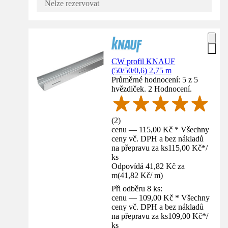
Nelze rezervovat
CW profil KNAUF
(50/50/0,6) 2,75 m
Průměrné hodnocení: 5 z 5
hvězdiček. 2 Hodnocení.
(
2
)
cenu — 115,00 Kč * Všechny
ceny vč. DPH a bez nákladů
na přepravu za ks
115,00 Kč
*
/
ks
Odpovídá 41,82 Kč za
m
(
41,82 Kč
/
m
)
Při odběru 8 ks:
cenu — 109,00 Kč * Všechny
ceny vč. DPH a bez nákladů
na přepravu za ks
109,00 Kč
*
/
ks