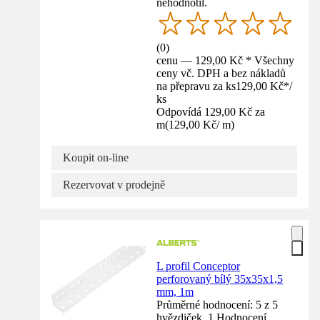
nehodnotil.
(
0
)
cenu — 129,00 Kč * Všechny
ceny vč. DPH a bez nákladů
na přepravu za ks
129,00 Kč
*
/
ks
Odpovídá 129,00 Kč za
m
(
129,00 Kč
/
m
)
Koupit on-line
Rezervovat v prodejně
L profil Conceptor
perforovaný bílý 35x35x1,5
mm, 1m
Průměrné hodnocení: 5 z 5
hvězdiček. 1 Hodnocení.