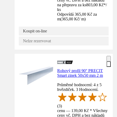
ceny vč. DPH a bez nákladů
na přepravu za ks
803,00 Kč
*
/
ks
Odpovídá 365,00 Kč za
m
(
365,00 Kč
/
m
)
Koupit on-line
Nelze rezervovat
Rohový profil 90° PRECIT
Smart zinek 50x50 mm 2 m
Průměrné hodnocení: 4 z 5
hvězdiček. 3 Hodnocení.
(
3
)
cenu — 139,00 Kč * Všechny
ceny vč. DPH a bez nákladů