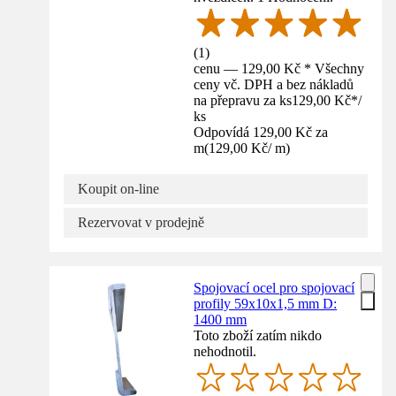
(
1
)
cenu — 129,00 Kč * Všechny
ceny vč. DPH a bez nákladů
na přepravu za ks
129,00 Kč
*
/
ks
Odpovídá 129,00 Kč za
m
(
129,00 Kč
/
m
)
Koupit on-line
Rezervovat v prodejně
Spojovací ocel pro spojovací
profily 59x10x1,5 mm D:
1400 mm
Toto zboží zatím nikdo
nehodnotil.