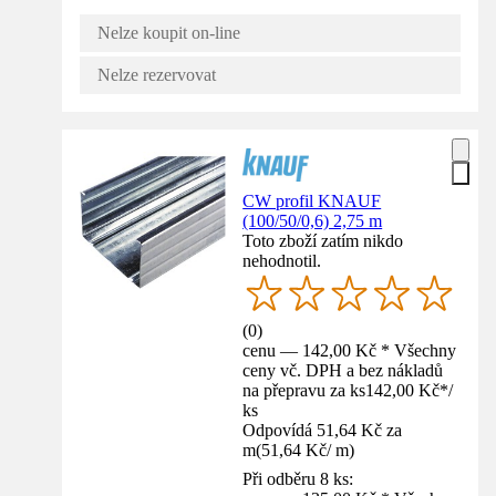
Nelze koupit on-line
Nelze rezervovat
CW profil KNAUF
(100/50/0,6) 2,75 m
Toto zboží zatím nikdo
nehodnotil.
(
0
)
cenu — 142,00 Kč * Všechny
ceny vč. DPH a bez nákladů
na přepravu za ks
142,00 Kč
*
/
ks
Odpovídá 51,64 Kč za
m
(
51,64 Kč
/
m
)
Při odběru 8 ks: