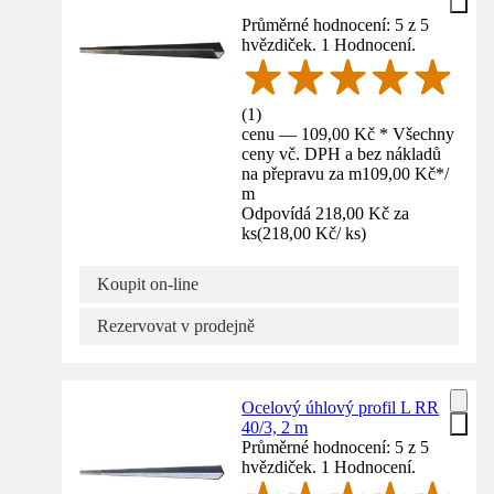
Průměrné hodnocení: 5 z 5
hvězdiček. 1 Hodnocení.
(
1
)
cenu — 109,00 Kč * Všechny
ceny vč. DPH a bez nákladů
na přepravu za m
109,00 Kč
*
/
m
Odpovídá 218,00 Kč za
ks
(
218,00 Kč
/
ks
)
Koupit on-line
Rezervovat v prodejně
Ocelový úhlový profil L RR
40/3, 2 m
Průměrné hodnocení: 5 z 5
hvězdiček. 1 Hodnocení.