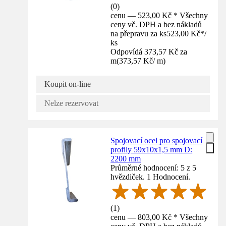
(
0
)
cenu — 523,00 Kč * Všechny
ceny vč. DPH a bez nákladů
na přepravu za ks
523,00 Kč
*
/
ks
Odpovídá 373,57 Kč za
m
(
373,57 Kč
/
m
)
Koupit on-line
Nelze rezervovat
Spojovací ocel pro spojovací
profily 59x10x1,5 mm D:
2200 mm
Průměrné hodnocení: 5 z 5
hvězdiček. 1 Hodnocení.
(
1
)
cenu — 803,00 Kč * Všechny