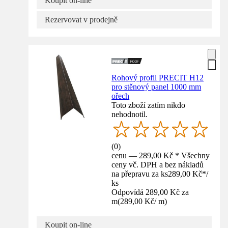
Koupit on-line
Rezervovat v prodejně
Rohový profil PRECIT H12
pro stěnový panel 1000 mm
ořech
Toto zboží zatím nikdo
nehodnotil.
(
0
)
cenu — 289,00 Kč * Všechny
ceny vč. DPH a bez nákladů
na přepravu za ks
289,00 Kč
*
/
ks
Odpovídá 289,00 Kč za
m
(
289,00 Kč
/
m
)
Koupit on-line