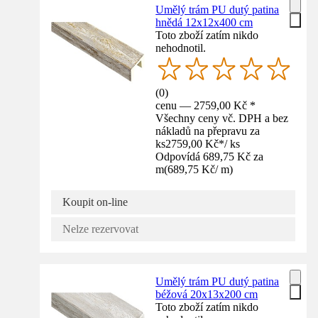
Umělý trám PU dutý patina
hnědá 12x12x400 cm
Toto zboží zatím nikdo
nehodnotil.
(
0
)
cenu — 2759,00 Kč *
Všechny ceny vč. DPH a bez
nákladů na přepravu za
ks
2759,00 Kč
*
/
ks
Odpovídá 689,75 Kč za
m
(
689,75 Kč
/
m
)
Koupit on-line
Nelze rezervovat
Umělý trám PU dutý patina
béžová 20x13x200 cm
Toto zboží zatím nikdo