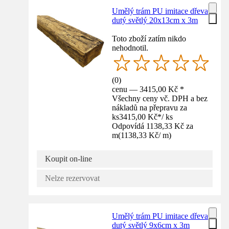
Umělý trám PU imitace dřeva
dutý světlý 20x13cm x 3m
Toto zboží zatím nikdo
nehodnotil.
(
0
)
cenu — 3415,00 Kč *
Všechny ceny vč. DPH a bez
nákladů na přepravu za
ks
3415,00 Kč
*
/
ks
Odpovídá 1138,33 Kč za
m
(
1138,33 Kč
/
m
)
Koupit on-line
Nelze rezervovat
Umělý trám PU imitace dřeva
dutý světlý 9x6cm x 3m