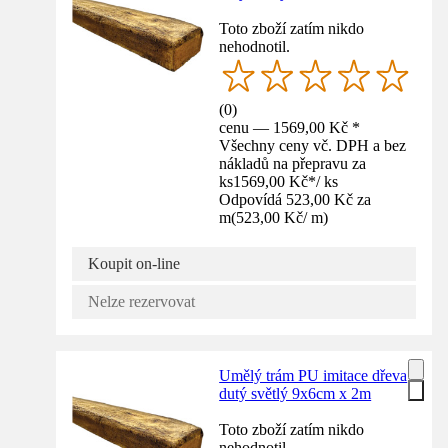
Toto zboží zatím nikdo
nehodnotil.
(
0
)
cenu — 1569,00 Kč *
Všechny ceny vč. DPH a bez
nákladů na přepravu za
ks
1569,00 Kč
*
/
ks
Odpovídá 523,00 Kč za
m
(
523,00 Kč
/
m
)
Koupit on-line
Nelze rezervovat
Umělý trám PU imitace dřeva
dutý světlý 9x6cm x 2m
Toto zboží zatím nikdo
nehodnotil.