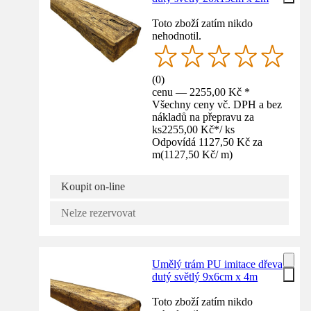
Toto zboží zatím nikdo
nehodnotil.
(
0
)
cenu — 2255,00 Kč *
Všechny ceny vč. DPH a bez
nákladů na přepravu za
ks
2255,00 Kč
*
/
ks
Odpovídá 1127,50 Kč za
m
(
1127,50 Kč
/
m
)
Koupit on-line
Nelze rezervovat
Umělý trám PU imitace dřeva
dutý světlý 9x6cm x 4m
Toto zboží zatím nikdo