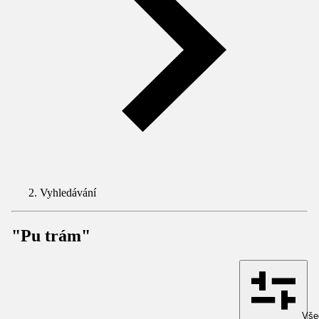
Vyhledávání
"Pu trám"
Všec