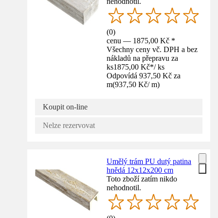
nehodnotil.
(
0
)
cenu — 1875,00 Kč *
Všechny ceny vč. DPH a bez
nákladů na přepravu za
ks
1875,00 Kč
*
/
ks
Odpovídá 937,50 Kč za
m
(
937,50 Kč
/
m
)
Koupit on-line
Nelze rezervovat
Umělý trám PU dutý patina
hnědá 12x12x200 cm
Toto zboží zatím nikdo
nehodnotil.