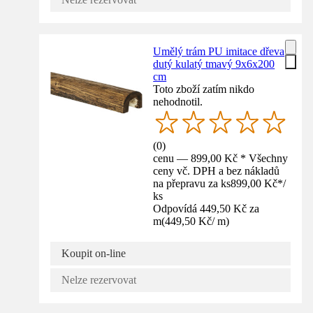
Umělý trám PU imitace dřeva
dutý kulatý tmavý 9x6x200
cm
Toto zboží zatím nikdo
nehodnotil.
(
0
)
cenu — 899,00 Kč * Všechny
ceny vč. DPH a bez nákladů
na přepravu za ks
899,00 Kč
*
/
ks
Odpovídá 449,50 Kč za
m
(
449,50 Kč
/
m
)
Koupit on-line
Nelze rezervovat