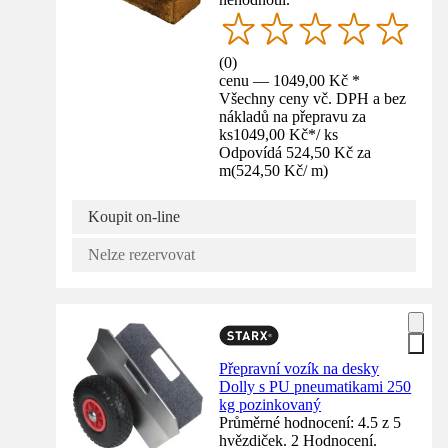
(
0
)
cenu — 1049,00 Kč *
Všechny ceny vč. DPH a bez
nákladů na přepravu za
ks
1049,00 Kč
*
/
ks
Odpovídá 524,50 Kč za
m
(
524,50 Kč
/
m
)
Koupit on-line
Nelze rezervovat
Přepravní vozík na desky
Dolly s PU pneumatikami 250
kg pozinkovaný
Průměrné hodnocení: 4.5 z 5
hvězdiček. 2 Hodnocení.