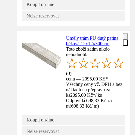
Koupit on-line
Nelze rezervovat
Umělý trám PU dutý patina
béžová 12x12x300 cm
Toto zboží zatím nikdo
nehodnotil.
(
0
)
cenu — 2095,00 Kč *
Všechny ceny vč. DPH a bez
nákladů na přepravu za
ks
2095,00 Kč
*
/
ks
Odpovídá 698,33 Kč za
m
(
698,33 Kč
/
m
)
Koupit on-line
Nelze rezervovat