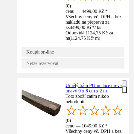
(
0
)
cenu — 4499,00 Kč *
Všechny ceny vč. DPH a bez
nákladů na přepravu za
ks
4499,00 Kč
*
/
ks
Odpovídá 1124,75 Kč za
m
(
1124,75 Kč
/
m
)
Koupit on-line
Nelze rezervovat
Umělý trám PU imitace dřeva
tmavý 9 x 6 cm x 2 m
Toto zboží zatím nikdo
nehodnotil.
(
0
)
cenu — 1049,00 Kč *
Všechny ceny vč. DPH a bez