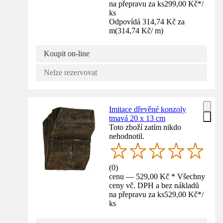
na přepravu za ks
299,00 Kč
*
/
ks
Odpovídá 314,74 Kč za
m
(
314,74 Kč
/
m
)
Koupit on-line
Nelze rezervovat
Imitace dřevěné konzoly
tmavá 20 x 13 cm
Toto zboží zatím nikdo
nehodnotil.
(
0
)
cenu — 529,00 Kč * Všechny
ceny vč. DPH a bez nákladů
na přepravu za ks
529,00 Kč
*
/
ks