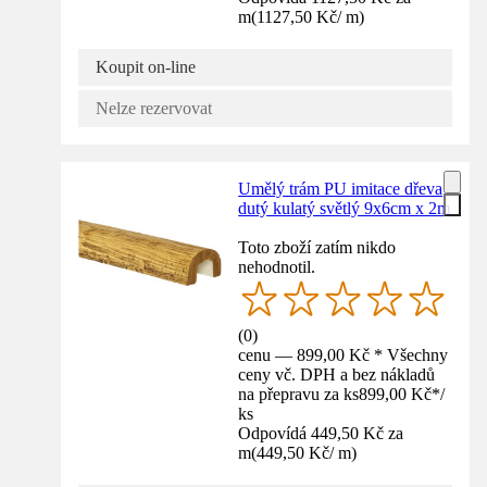
m
(
1127,50 Kč
/
m
)
Koupit on-line
Nelze rezervovat
Umělý trám PU imitace dřeva
dutý kulatý světlý 9x6cm x 2m
Toto zboží zatím nikdo
nehodnotil.
(
0
)
cenu — 899,00 Kč * Všechny
ceny vč. DPH a bez nákladů
na přepravu za ks
899,00 Kč
*
/
ks
Odpovídá 449,50 Kč za
m
(
449,50 Kč
/
m
)