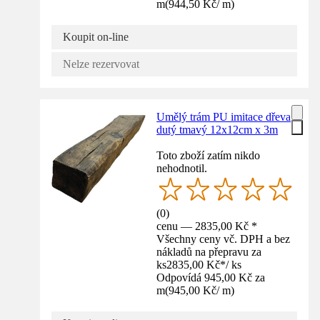
m
(
944,50 Kč
/
m
)
Koupit on-line
Nelze rezervovat
Umělý trám PU imitace dřeva
dutý tmavý 12x12cm x 3m
Toto zboží zatím nikdo
nehodnotil.
(
0
)
cenu — 2835,00 Kč *
Všechny ceny vč. DPH a bez
nákladů na přepravu za
ks
2835,00 Kč
*
/
ks
Odpovídá 945,00 Kč za
m
(
945,00 Kč
/
m
)