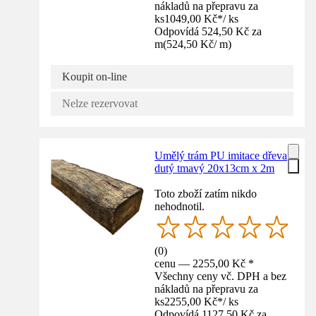
nákladů na přepravu za
ks
1049,00 Kč
*
/
ks
Odpovídá 524,50 Kč za
m
(
524,50 Kč
/
m
)
Koupit on-line
Nelze rezervovat
Umělý trám PU imitace dřeva
dutý tmavý 20x13cm x 2m
Toto zboží zatím nikdo
nehodnotil.
(
0
)
cenu — 2255,00 Kč *
Všechny ceny vč. DPH a bez
nákladů na přepravu za
ks
2255,00 Kč
*
/
ks
Odpovídá 1127,50 Kč za