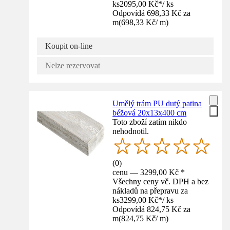
ks
2095,00 Kč
*
/
ks
Odpovídá 698,33 Kč za
m
(
698,33 Kč
/
m
)
Koupit on-line
Nelze rezervovat
Umělý trám PU dutý patina
béžová 20x13x400 cm
Toto zboží zatím nikdo
nehodnotil.
(
0
)
cenu — 3299,00 Kč *
Všechny ceny vč. DPH a bez
nákladů na přepravu za
ks
3299,00 Kč
*
/
ks
Odpovídá 824,75 Kč za
m
(
824,75 Kč
/
m
)