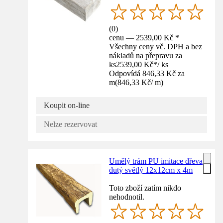
(
0
)
cenu — 2539,00 Kč *
Všechny ceny vč. DPH a bez
nákladů na přepravu za
ks
2539,00 Kč
*
/
ks
Odpovídá 846,33 Kč za
m
(
846,33 Kč
/
m
)
Koupit on-line
Nelze rezervovat
Umělý trám PU imitace dřeva
dutý světlý 12x12cm x 4m
Toto zboží zatím nikdo
nehodnotil.