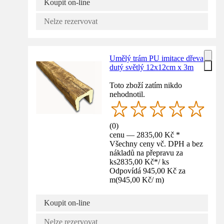
Koupit on-line
Nelze rezervovat
Umělý trám PU imitace dřeva
dutý světlý 12x12cm x 3m
Toto zboží zatím nikdo
nehodnotil.
(
0
)
cenu — 2835,00 Kč *
Všechny ceny vč. DPH a bez
nákladů na přepravu za
ks
2835,00 Kč
*
/
ks
Odpovídá 945,00 Kč za
m
(
945,00 Kč
/
m
)
Koupit on-line
Nelze rezervovat