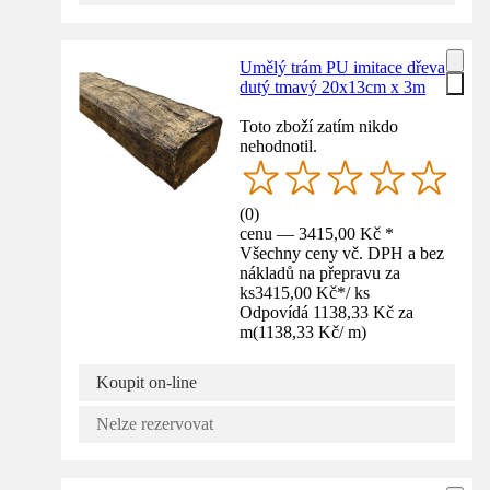
Umělý trám PU imitace dřeva
dutý tmavý 20x13cm x 3m
Toto zboží zatím nikdo
nehodnotil.
(
0
)
cenu — 3415,00 Kč *
Všechny ceny vč. DPH a bez
nákladů na přepravu za
ks
3415,00 Kč
*
/
ks
Odpovídá 1138,33 Kč za
m
(
1138,33 Kč
/
m
)
Koupit on-line
Nelze rezervovat