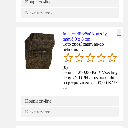
Koupit on-line
Nelze rezervovat
Imitace dřevěné konzoly
tmavá 9 x 6 cm
Toto zboží zatím nikdo
nehodnotil.
(
0
)
cenu — 299,00 Kč * Všechny
ceny vč. DPH a bez nákladů
na přepravu za ks
299,00 Kč
*
/
ks
Koupit on-line
Nelze rezervovat