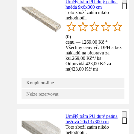
Umělý trám PU dutý patina
hnědá 9x6x300 cm
Toto zboží zatím nikdo
nehodnotil.
(
0
)
cenu — 1269,00 Kč *
Všechny ceny vč. DPH a bez
nákladů na přepravu za
ks
1269,00 Kč
*
/
ks
Odpovídá 423,00 Kč za
m
(
423,00 Kč
/
m
)
Koupit on-line
Nelze rezervovat
Umělý trám PU dutý patina
béžová 20x13x300 cm
Toto zboží zatím nikdo
nehodnotil.