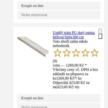
Koupit on-line
Nelze rezervovat
Umělý trám PU dutý patina
béžová 9x6x300 cm
Toto zboží zatím nikdo
nehodnotil.
(
0
)
cenu — 1269,00 Kč *
Všechny ceny vč. DPH a bez
nákladů na přepravu za
ks
1269,00 Kč
*
/
ks
Odpovídá 423,00 Kč za
m
(
423,00 Kč
/
m
)
Koupit on-line
Nelze rezervovat