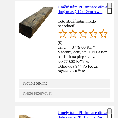
Umělý trám PU imitace dřeva
dutý tmavý 12x12cm x 4m
Toto zboží zatím nikdo
nehodnotil.
(
0
)
cenu — 3779,00 Kč *
Všechny ceny vč. DPH a bez
nákladů na přepravu za
ks
3779,00 Kč
*
/
ks
Odpovídá 944,75 Kč za
m
(
944,75 Kč
/
m
)
Koupit on-line
Nelze rezervovat
Umělý trám PU imitace dřeva
dutý světlý 20x13cm x 2m