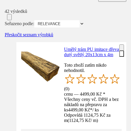
42 výsledků
Seřazeno podle:
Přeskočit seznam výrobků
Umělý trám PU imitace dřeva
dutý světlý 20x13cm x 4m
Toto zboží zatím nikdo
nehodnotil.
(
0
)
cenu — 4499,00 Kč *
Všechny ceny vč. DPH a bez
nákladů na přepravu za
ks
4499,00 Kč
*
/
ks
Odpovídá 1124,75 Kč za
m
(
1124,75 Kč
/
m
)