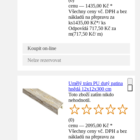
(
0
)
cenu — 1435,00 Kč *
Všechny ceny vč. DPH a bez
nákladů na přepravu za
ks
1435,00 Kč
*
/
ks
Odpovídá 717,50 Kč za
m
(
717,50 Kč
/
m
)
Koupit on-line
Nelze rezervovat
Umělý trám PU dutý patina
hnědá 12x12x300 cm
Toto zboží zatím nikdo
nehodnotil.
(
0
)
cenu — 2095,00 Kč *
Všechny ceny vč. DPH a bez
nákladů na přepravu za