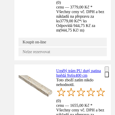
(
0
)
cenu — 3779,00 Kč *
Všechny ceny vč. DPH a bez
nákladů na přepravu za
ks
3779,00 Kč
*
/
ks
Odpovídá 944,75 Kč za
m
(
944,75 Kč
/
m
)
Koupit on-line
Nelze rezervovat
Umělý trám PU dutý patina
hnědá 9x6x400 cm
Toto zboží zatím nikdo
nehodnotil.
(
0
)
cenu — 1655,00 Kč *
Všechny ceny vč. DPH a bez
nákladů na přepravu za