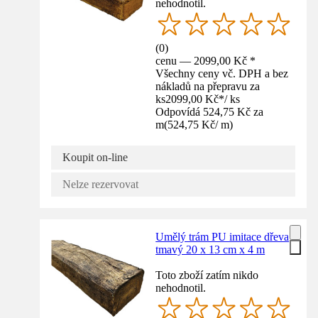
nehodnotil.
(
0
)
cenu — 2099,00 Kč *
Všechny ceny vč. DPH a bez
nákladů na přepravu za
ks
2099,00 Kč
*
/
ks
Odpovídá 524,75 Kč za
m
(
524,75 Kč
/
m
)
Koupit on-line
Nelze rezervovat
Umělý trám PU imitace dřeva
tmavý 20 x 13 cm x 4 m
Toto zboží zatím nikdo
nehodnotil.