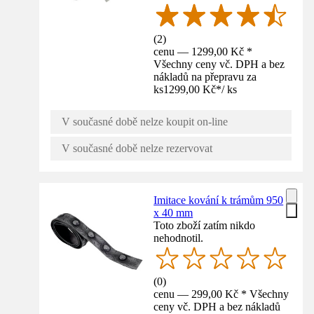
(
2
)
cenu — 1299,00 Kč *
Všechny ceny vč. DPH a bez
nákladů na přepravu za
ks
1299,00 Kč
*
/
ks
V současné době nelze koupit on-line
V současné době nelze rezervovat
Imitace kování k trámům 950
x 40 mm
Toto zboží zatím nikdo
nehodnotil.
(
0
)
cenu — 299,00 Kč * Všechny
ceny vč. DPH a bez nákladů