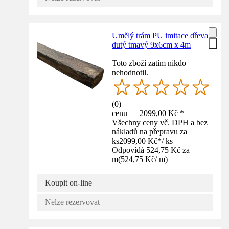
Umělý trám PU imitace dřeva
dutý tmavý 9x6cm x 4m
Toto zboží zatím nikdo
nehodnotil.
(
0
)
cenu — 2099,00 Kč *
Všechny ceny vč. DPH a bez
nákladů na přepravu za
ks
2099,00 Kč
*
/
ks
Odpovídá 524,75 Kč za
m
(
524,75 Kč
/
m
)
Koupit on-line
Nelze rezervovat