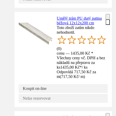
Umělý trám PU dutý patina
béžová 12x12x200 cm
Toto zboží zatím nikdo
nehodnotil.
(
0
)
cenu — 1435,00 Kč *
Všechny ceny vč. DPH a bez
nákladů na přepravu za
ks
1435,00 Kč
*
/
ks
Odpovídá 717,50 Kč za
m
(
717,50 Kč
/
m
)
Koupit on-line
Nelze rezervovat