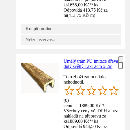
ks
1655,00 Kč
*
/
ks
Odpovídá 413,75 Kč za
m
(
413,75 Kč
/
m
)
Koupit on-line
Nelze rezervovat
Umělý trám PU imitace dřeva
dutý světlý 12x12cm x 2m
Toto zboží zatím nikdo
nehodnotil.
(
0
)
cenu — 1889,00 Kč *
Všechny ceny vč. DPH a bez
nákladů na přepravu za
ks
1889,00 Kč
*
/
ks
Odpovídá 944,50 Kč za