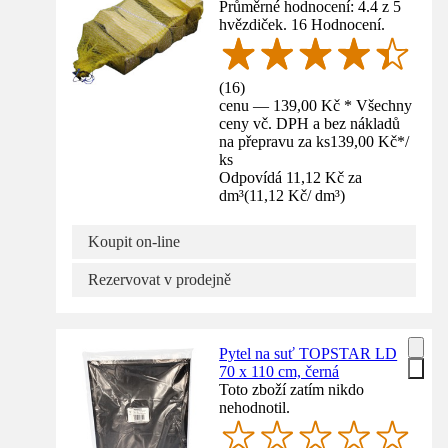
Průměrné hodnocení: 4.4 z 5
hvězdiček. 16 Hodnocení.
(
16
)
cenu — 139,00 Kč * Všechny
ceny vč. DPH a bez nákladů
na přepravu za ks
139,00 Kč
*
/
ks
Odpovídá 11,12 Kč za
dm³
(
11,12 Kč
/
dm³
)
Koupit on-line
Rezervovat v prodejně
Pytel na suť TOPSTAR LD
70 x 110 cm, černá
Toto zboží zatím nikdo
nehodnotil.