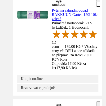
Pytel na zahradní odpad
RAKKUUN Garten 150l 10ks
zelená
Průměrné hodnocení: 5 z 5
hvězdiček. 1 Hodnocení.
(
1
)
cenu — 179,00 Kč * Všechny
ceny vč. DPH a bez nákladů
na přepravu za Role
179,00
Kč
*
/
Role
Odpovídá 17,90 Kč za
ks
(
17,90 Kč
/
ks
)
Koupit on-line
Rezervovat v prodejně