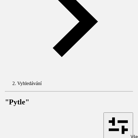
Vyhledávání
"Pytle"
Všec