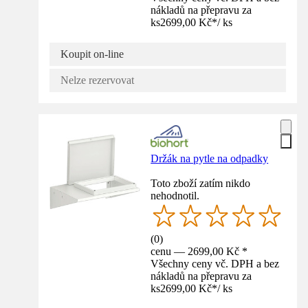
nákladů na přepravu za
ks
2699,00 Kč
*
/
ks
Koupit on-line
Nelze rezervovat
Držák na pytle na odpadky
Toto zboží zatím nikdo
nehodnotil.
(
0
)
cenu — 2699,00 Kč *
Všechny ceny vč. DPH a bez
nákladů na přepravu za
ks
2699,00 Kč
*
/
ks