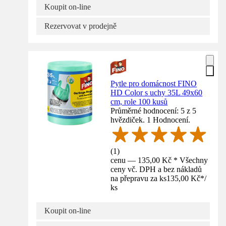
Koupit on-line
Rezervovat v prodejně
Pytle pro domácnost FINO
HD Color s uchy 35L 49x60
cm, role 100 kusů
Průměrné hodnocení: 5 z 5
hvězdiček. 1 Hodnocení.
(
1
)
cenu — 135,00 Kč * Všechny
ceny vč. DPH a bez nákladů
na přepravu za ks
135,00 Kč
*
/
ks
Koupit on-line