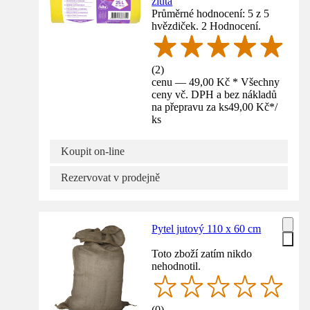
žlutá
Průměrné hodnocení: 5 z 5
hvězdiček. 2 Hodnocení.
(
2
)
cenu — 49,00 Kč * Všechny
ceny vč. DPH a bez nákladů
na přepravu za ks
49,00 Kč
*
/
ks
Koupit on-line
Rezervovat v prodejně
Pytel jutový 110 x 60 cm
Toto zboží zatím nikdo
nehodnotil.
(
0
)