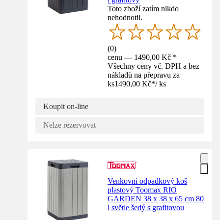
Toto zboží zatím nikdo
nehodnotil.
(
0
)
cenu — 1490,00 Kč *
Všechny ceny vč. DPH a bez
nákladů na přepravu za
ks
1490,00 Kč
*
/
ks
Koupit on-line
Nelze rezervovat
Venkovní odpadkový koš
plastový Toomax RIO
GARDEN 38 x 38 x 65 cm 80
l světle šedý s grafitovou