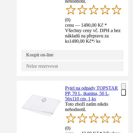
nehodnotil.
(
0
)
cenu — 1490,00 Kč *
Všechny ceny vč. DPH a bez
nákladů na přepravu za
ks
1490,00 Kč
*
/
ks
Koupit on-line
Nelze rezervovat
Pytel na odpady TOPSTAR
PP, 70 L, tkanina, 50 L,
56x110 cm, 1,ks
Toto zboží zatím nikdo
nehodnotil.
(
0
)