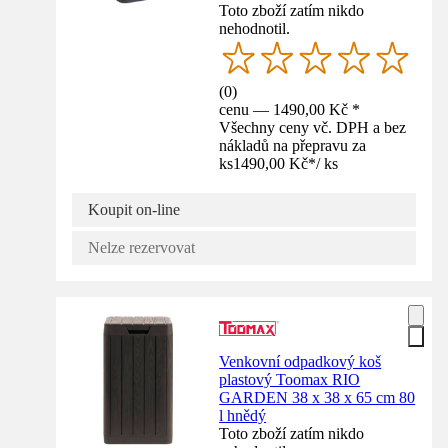
Toto zboží zatím nikdo
nehodnotil.
(
0
)
cenu — 1490,00 Kč *
Všechny ceny vč. DPH a bez
nákladů na přepravu za
ks
1490,00 Kč
*
/
ks
Koupit on-line
Nelze rezervovat
Venkovní odpadkový koš
plastový Toomax RIO
GARDEN 38 x 38 x 65 cm 80
l hnědý
Toto zboží zatím nikdo