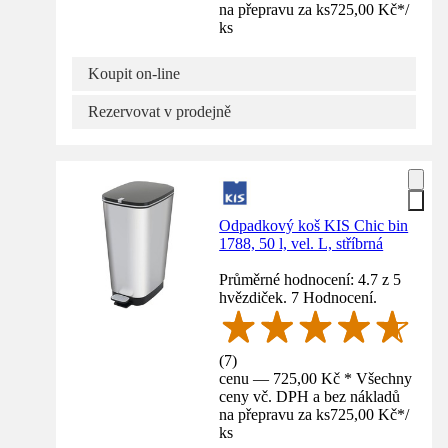
na přepravu za ks
725,00 Kč
*
/
ks
Koupit on-line
Rezervovat v prodejně
Odpadkový koš KIS Chic bin
1788, 50 l, vel. L, stříbrná
Průměrné hodnocení: 4.7 z 5
hvězdiček. 7 Hodnocení.
(
7
)
cenu — 725,00 Kč * Všechny
ceny vč. DPH a bez nákladů
na přepravu za ks
725,00 Kč
*
/
ks