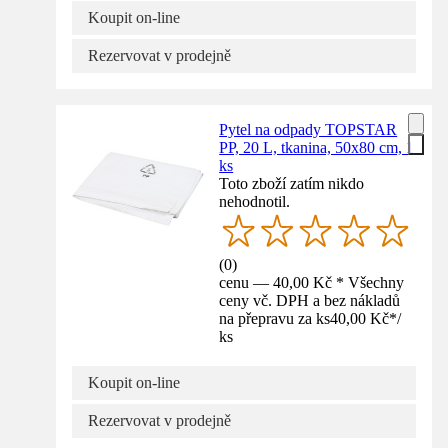
Koupit on-line
Rezervovat v prodejně
Pytel na odpady TOPSTAR
PP, 20 L, tkanina, 50x80 cm, 1
ks
Toto zboží zatím nikdo
nehodnotil.
(
0
)
cenu — 40,00 Kč * Všechny
ceny vč. DPH a bez nákladů
na přepravu za ks
40,00 Kč
*
/
ks
Koupit on-line
Rezervovat v prodejně