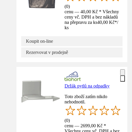
(
0
)
cenu — 40,00 Kč * Všechny
ceny vč. DPH a bez nákladů
na přepravu za ks
40,00 Kč
*
/
ks
Koupit on-line
Rezervovat v prodejně
Držák pytlů na odpadky
Toto zboží zatím nikdo
nehodnotil.
(
0
)
cenu — 2699,00 Kč *
Všechny ceny vč. DPH a bez