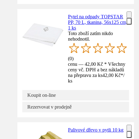
Pytel na odpady TOPSTAR
PP, 70 L, tkanina, 56x125 cm,
1 ks
Toto zboží zatím nikdo
nehodnotil.
(
0
)
cenu — 42,00 Kč * Všechny
ceny vč. DPH a bez nákladů
na přepravu za ks
42,00 Kč
*
/
ks
Koupit on-line
Rezervovat v prodejně
Palivové dřevo v pytli 10 kg