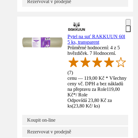
Rezervovat v prodejně
Pytel na suť RAKKUUN 60l
5 ks, transparent
Průměrné hodnocení: 4 z 5
hvězdiček. 7 Hodnocení.
(
7
)
cenu — 119,00 Kč * Všechny
ceny vč. DPH a bez nákladů
na přepravu za Role
119,00
Kč
*
/
Role
Odpovídá 23,80 Kč za
ks
(
23,80 Kč
/
ks
)
Koupit on-line
Rezervovat v prodejně