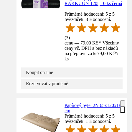
RAKKUUN 120l, 10 ks černá
Průměrné hodnocení: 5 z 5
hvězdiček. 3 Hodnocení.
(
3
)
cenu — 79,00 Kč * Všechny
ceny vč. DPH a bez nákladů
na přepravu za ks
79,00 Kč
*
/
ks
Koupit on-line
Rezervovat v prodejně
Papírový pytel 2N 65x120x18
cm
Průměrné hodnocení: 5 z 5
hvězdiček. 1 Hodnocení.