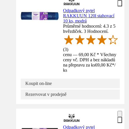
Odpadkový pytel
RAKKUUN 120l stahovací
10 ks, modrá
Průměrné hodnocení: 4.3 z 5
hvězdiček. 3 Hodnocení.
(
3
)
cenu — 69,00 Kč * Všechny
ceny vč. DPH a bez nákladů
na přepravu za ks
69,00 Kč
*
/
ks
Koupit on-line
Rezervovat v prodejně
Odpadkový pytel