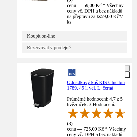
cenu — 59,00 Kč * Všechny
ceny vč. DPH a bez nákladů
na přepravu za ks
59,00 Kč
*
/
ks
Koupit on-line
Rezervovat v prodejně
Odpadkový koš KIS Chic bin
1789, 45 l, vel. L, černá
Průměrné hodnocení: 4.7 z 5
hvězdiček. 3 Hodnocení.
(
3
)
cenu — 725,00 Kč * Všechny
ceny vč. DPH a bez nákladů