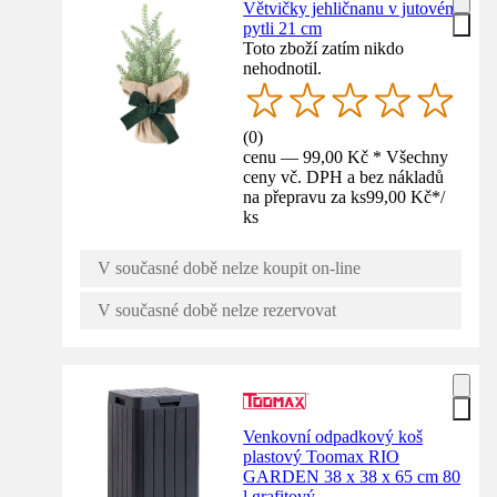
Větvičky jehličnanu v jutovém
pytli 21 cm
Toto zboží zatím nikdo
nehodnotil.
(
0
)
cenu — 99,00 Kč * Všechny
ceny vč. DPH a bez nákladů
na přepravu za ks
99,00 Kč
*
/
ks
V současné době nelze koupit on-line
V současné době nelze rezervovat
Venkovní odpadkový koš
plastový Toomax RIO
GARDEN 38 x 38 x 65 cm 80
l grafitový