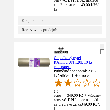
ceny vč. DPH a bez nákladů
na přepravu za ks
49,00 Kč
*
/
ks
Koupit on-line
Rezervovat v prodejně
Odpadkový pytel
RAKKUUN 120l, 10 ks
transparent
Průměrné hodnocení: 2 z 5
hvězdiček. 1 Hodnocení.
(
1
)
cenu — 349,00 Kč * Všechny
ceny vč. DPH a bez nákladů
na přepravu za ks
349,00 Kč
*
/
ks