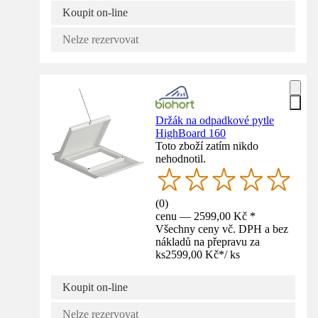
Koupit on-line
Nelze rezervovat
Držák na odpadkové pytle
HighBoard 160
Toto zboží zatím nikdo
nehodnotil.
(
0
)
cenu — 2599,00 Kč *
Všechny ceny vč. DPH a bez
nákladů na přepravu za
ks
2599,00 Kč
*
/
ks
Koupit on-line
Nelze rezervovat