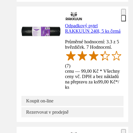
Odpadkový pytel
RAKKUUN 240l, 5 ks černá
Průměrné hodnocení: 3.3 z 5
hvězdiček. 7 Hodnocení.
(
7
)
cenu — 99,00 Kč * Všechny
ceny vč. DPH a bez nákladů
na přepravu za ks
99,00 Kč
*
/
ks
Koupit on-line
Rezervovat v prodejně