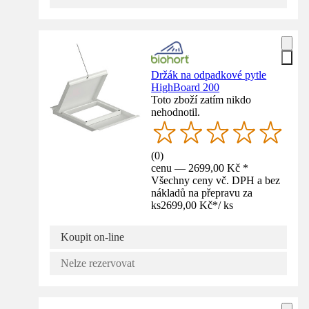
Držák na odpadkové pytle
HighBoard 200
Toto zboží zatím nikdo
nehodnotil.
(
0
)
cenu — 2699,00 Kč *
Všechny ceny vč. DPH a bez
nákladů na přepravu za
ks
2699,00 Kč
*
/
ks
Koupit on-line
Nelze rezervovat