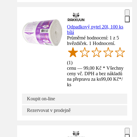
Odpadkový pytel 20l, 100 ks
bílá
Průměrné hodnocení: 1 z 5
hvězdiček. 1 Hodnocení.
(
1
)
cenu — 99,00 Kč * Všechny
ceny vč. DPH a bez nákladů
na přepravu za ks
99,00 Kč
*
/
ks
Koupit on-line
Rezervovat v prodejně