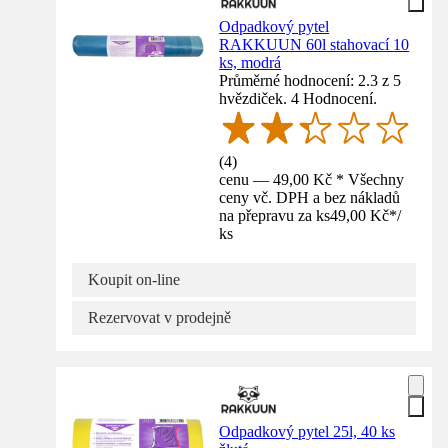
Odpadkový pytel
RAKKUUN 60l stahovací 10
ks, modrá
Průměrné hodnocení: 2.3 z 5
hvězdiček. 4 Hodnocení.
(
4
)
cenu — 49,00 Kč * Všechny
ceny vč. DPH a bez nákladů
na přepravu za ks
49,00 Kč
*
/
ks
Koupit on-line
Rezervovat v prodejně
Odpadkový pytel 25l, 40 ks