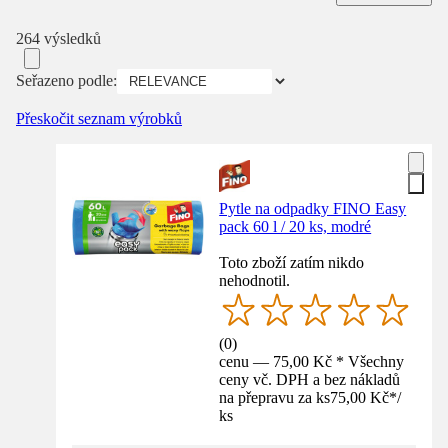
264 výsledků
Seřazeno podle:
Přeskočit seznam výrobků
Pytle na odpadky FINO Easy
pack 60 l / 20 ks, modré
Toto zboží zatím nikdo
nehodnotil.
(
0
)
cenu — 75,00 Kč * Všechny
ceny vč. DPH a bez nákladů
na přepravu za ks
75,00 Kč
*
/
ks