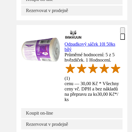
Rezervovat v prodejně
Odpadkový sáček 10l 50ks
bílý
Průměrné hodnocení: 5 z 5
hvězdiček. 1 Hodnocení.
(
1
)
cenu — 30,00 Kč * Všechny
ceny vč. DPH a bez nákladů
na přepravu za ks
30,00 Kč
*
/
ks
Koupit on-line
Rezervovat v prodejně