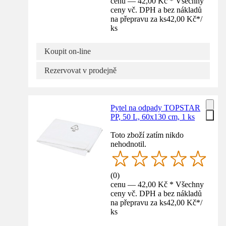
cenu — 42,00 Kč * Všechny
ceny vč. DPH a bez nákladů
na přepravu za ks
42,00 Kč
*
/
ks
Koupit on-line
Rezervovat v prodejně
Pytel na odpady TOPSTAR
PP, 50 L, 60x130 cm, 1 ks
Toto zboží zatím nikdo
nehodnotil.
(
0
)
cenu — 42,00 Kč * Všechny
ceny vč. DPH a bez nákladů
na přepravu za ks
42,00 Kč
*
/
ks