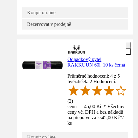
Koupit on-line
Rezervovat v prodejně
Odpadkový pytel
RAKKUUN 60l, 10 ks černá
Průměrné hodnocení: 4 z 5
hvězdiček. 2 Hodnocení.
(
2
)
cenu — 45,00 Kč * Všechny
ceny vč. DPH a bez nákladů
na přepravu za ks
45,00 Kč
*
/
ks
Koupit on-line