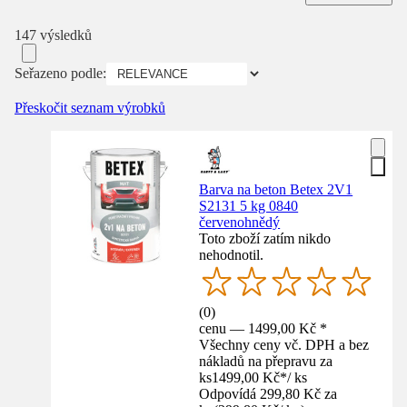
147 výsledků
Seřazeno podle:
Přeskočit seznam výrobků
Barva na beton Betex 2V1
S2131 5 kg 0840
červenohnědý
Toto zboží zatím nikdo
nehodnotil.
(
0
)
cenu — 1499,00 Kč *
Všechny ceny vč. DPH a bez
nákladů na přepravu za
ks
1499,00 Kč
*
/
ks
Odpovídá 299,80 Kč za