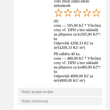
Toto zboží zatím nikdo
nehodnotil.
(
0
)
cenu — 505,00 Kč * Všechny
ceny vč. DPH a bez nákladů
na přepravu za ks
505,00 Kč
*
/
ks
Odpovídá 4208,33 Kč za
m²
(
4208,33 Kč
/
m²
)
Při odběru 40 ks:
cenu — 480,00 Kč * Všechny
ceny vč. DPH a bez nákladů
na přepravu za ks
480,00 Kč
*
/
ks
Odpovídá 4000,00 Kč za
m²
(
4000,00 Kč
/
m²
)
Nelze koupit on-line
Nelze rezervovat