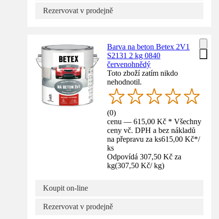
Rezervovat v prodejně
Barva na beton Betex 2V1
S2131 2 kg 0840
červenohnědý
Toto zboží zatím nikdo
nehodnotil.
(
0
)
cenu — 615,00 Kč * Všechny
ceny vč. DPH a bez nákladů
na přepravu za ks
615,00 Kč
*
/
ks
Odpovídá 307,50 Kč za
kg
(
307,50 Kč
/
kg
)
Koupit on-line
Rezervovat v prodejně