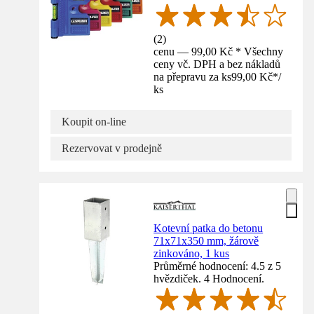
(
2
)
cenu — 99,00 Kč * Všechny
ceny vč. DPH a bez nákladů
na přepravu za ks
99,00 Kč
*
/
ks
Koupit on-line
Rezervovat v prodejně
Kotevní patka do betonu
71x71x350 mm, žárově
zinkováno, 1 kus
Průměrné hodnocení: 4.5 z 5
hvězdiček. 4 Hodnocení.