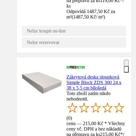
na přepravu za ks
119,00 Kč
*
/
ks
Odpovídá 1487,50 Kč za
m²
(
1487,50 Kč
/
m²
)
Nelze koupit on-line
Nelze rezervovat
Zákrytová deska sloupková
Simple Block ZDS 300 24 x
38 x 5,5 cm bílošedá
Toto zboží zatím nikdo
nehodnotil.
(
0
)
cenu — 215,00 Kč * Všechny
ceny vč. DPH a bez nákladů
na přepravu za ks
215,00 Kč
*
/