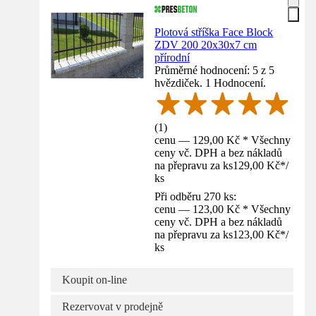
Plotová stříška Face Block
ZDV 200 20x30x7 cm
přírodní
Průměrné hodnocení: 5 z 5
hvězdiček. 1 Hodnocení.
(
1
)
cenu — 129,00 Kč * Všechny
ceny vč. DPH a bez nákladů
na přepravu za ks
129,00 Kč
*
/
ks
Při odběru 270 ks:
cenu — 123,00 Kč * Všechny
ceny vč. DPH a bez nákladů
na přepravu za ks
123,00 Kč
*
/
ks
Koupit on-line
Rezervovat v prodejně