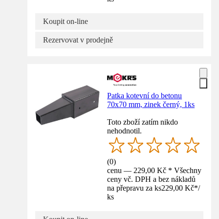
Koupit on-line
Rezervovat v prodejně
Patka kotevní do betonu
70x70 mm, zinek černý, 1ks
Toto zboží zatím nikdo
nehodnotil.
(
0
)
cenu — 229,00 Kč * Všechny
ceny vč. DPH a bez nákladů
na přepravu za ks
229,00 Kč
*
/
ks