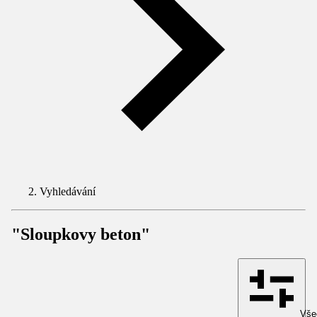
Vyhledávání
"Sloupkovy beton"
Všec