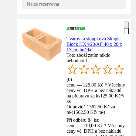
Nelze rezervovat
Tvarovka sloupková Simple
Block HX4/20/AF 40 x 20 x
15 cm hnědá
Toto zboží zatím nikdo
nehodnotil.
(
0
)
cenu — 125,00 Kč * Všechny
ceny vč. DPH a bez nákladů
na přepravu za ks
125,00 Kč
*
/
ks
Odpovídá 1562,50 Kč za
m²
(
1562,50 Kč
/
m²
)
Při odběru 84 ks:
cenu — 119,00 Kč * Všechny
ceny vč. DPH a bez nákladů