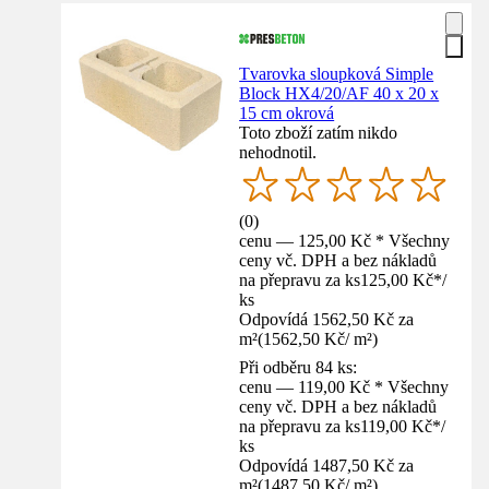
Tvarovka sloupková Simple
Block HX4/20/AF 40 x 20 x
15 cm okrová
Toto zboží zatím nikdo
nehodnotil.
(
0
)
cenu — 125,00 Kč * Všechny
ceny vč. DPH a bez nákladů
na přepravu za ks
125,00 Kč
*
/
ks
Odpovídá 1562,50 Kč za
m²
(
1562,50 Kč
/
m²
)
Při odběru 84 ks:
cenu — 119,00 Kč * Všechny
ceny vč. DPH a bez nákladů
na přepravu za ks
119,00 Kč
*
/
ks
Odpovídá 1487,50 Kč za
m²
(
1487,50 Kč
/
m²
)