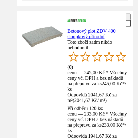
Betonový plot ZDV 400
sloupkový přírodní
Toto zboží zatím nikdo
nehodnotil.
(
0
)
cenu — 245,00 Kč * Všechny
ceny vč. DPH a bez nákladů
na přepravu za ks
245,00 Kč
*
/
ks
Odpovídá 2041,67 Kč za
m²
(
2041,67 Kč
/
m²
)
Při odběru 120 ks:
cenu — 233,00 Kč * Všechny
ceny vč. DPH a bez nákladů
na přepravu za ks
233,00 Kč
*
/
ks
Odpovídá 1941,67 Kč za