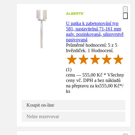
U patka k zabetonování typ
581, nastavitelná 71-161 mm
galv. pozinkovaná, silnovrstvě
pasivovaná
Průměrné hodnocení: 5 z 5
hvězdiček. 1 Hodnocení.
(
1
)
cenu — 555,00 Kč * Všechny
ceny vč. DPH a bez nákladů
na přepravu za ks
555,00 Kč
*
/
ks
Koupit on-line
Nelze rezervovat