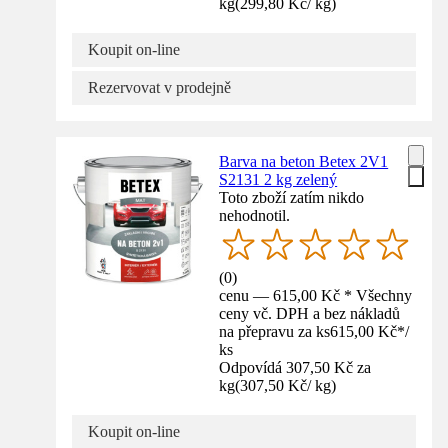
kg
(
299,80 Kč
/
kg
)
Koupit on-line
Rezervovat v prodejně
Barva na beton Betex 2V1
S2131 2 kg zelený
Toto zboží zatím nikdo
nehodnotil.
(
0
)
cenu — 615,00 Kč * Všechny
ceny vč. DPH a bez nákladů
na přepravu za ks
615,00 Kč
*
/
ks
Odpovídá 307,50 Kč za
kg
(
307,50 Kč
/
kg
)
Koupit on-line