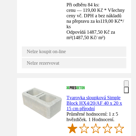
Při odběru 84 ks:
cenu — 119,00 Kč * Všechny
ceny vč. DPH a bez nákladů
na přepravu za ks
119,00 Kč
*
/
ks
Odpovídá 1487,50 Kč za
m²
(
1487,50 Kč
/
m²
)
Nelze koupit on-line
Nelze rezervovat
Tvarovka sloupková Simple
Block HX4/20/AF 40 x 20 x
15 cm přírodní
Průměrné hodnocení: 1 z 5
hvězdiček. 1 Hodnocení.