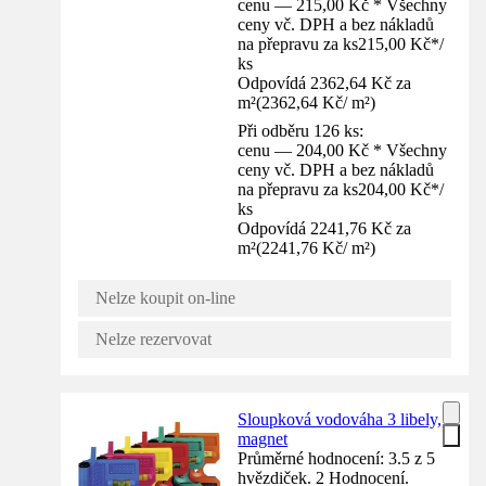
cenu — 215,00 Kč * Všechny
ceny vč. DPH a bez nákladů
na přepravu za ks
215,00 Kč
*
/
ks
Odpovídá 2362,64 Kč za
m²
(
2362,64 Kč
/
m²
)
Při odběru 126 ks:
cenu — 204,00 Kč * Všechny
ceny vč. DPH a bez nákladů
na přepravu za ks
204,00 Kč
*
/
ks
Odpovídá 2241,76 Kč za
m²
(
2241,76 Kč
/
m²
)
Nelze koupit on-line
Nelze rezervovat
Sloupková vodováha 3 libely,
magnet
Průměrné hodnocení: 3.5 z 5
hvězdiček. 2 Hodnocení.