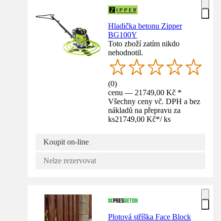
Hladička betonu Zipper
BG100Y
Toto zboží zatím nikdo
nehodnotil.
(
0
)
cenu — 21749,00 Kč *
Všechny ceny vč. DPH a bez
nákladů na přepravu za
ks
21749,00 Kč
*
/
ks
Koupit on-line
Nelze rezervovat
Plotová stříška Face Block