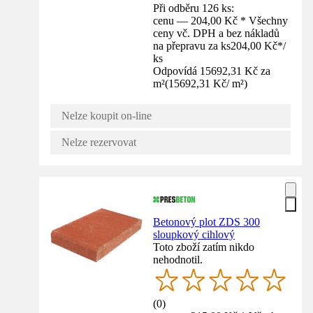
Při odběru 126 ks:
cenu — 204,00 Kč * Všechny
ceny vč. DPH a bez nákladů
na přepravu za ks
204,00 Kč
*
/
ks
Odpovídá 15692,31 Kč za
m²
(
15692,31 Kč
/
m²
)
Nelze koupit on-line
Nelze rezervovat
Betonový plot ZDS 300
sloupkový cihlový
Toto zboží zatím nikdo
nehodnotil.
(
0
)