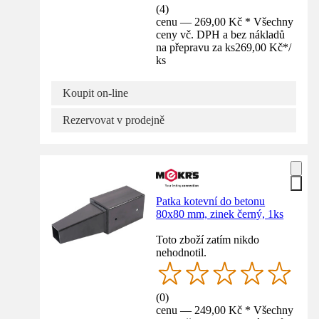
(
4
)
cenu — 269,00 Kč * Všechny
ceny vč. DPH a bez nákladů
na přepravu za ks
269,00 Kč
*
/
ks
Koupit on-line
Rezervovat v prodejně
Patka kotevní do betonu
80x80 mm, zinek černý, 1ks
Toto zboží zatím nikdo
nehodnotil.
(
0
)
cenu — 249,00 Kč * Všechny