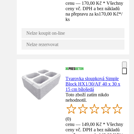
cenu — 170,00 Kč * Všechny
ceny vč. DPH a bez nákladů
na přepravu za ks
170,00 Kč
*
/
ks
Nelze koupit on-line
Nelze rezervovat
Tvarovka sloupková Simple
Block HX1/30/AF 40 x 30 x
15 cm bílošedá
Toto zboží zatím nikdo
nehodnotil.
(
0
)
cenu — 149,00 Kč * Všechny
ceny vč. DPH a bez nákladů