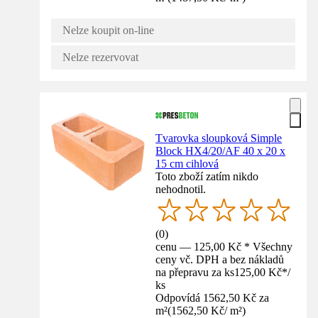
Nelze koupit on-line
Nelze rezervovat
Tvarovka sloupková Simple
Block HX4/20/AF 40 x 20 x
15 cm cihlová
Toto zboží zatím nikdo
nehodnotil.
(
0
)
cenu — 125,00 Kč * Všechny
ceny vč. DPH a bez nákladů
na přepravu za ks
125,00 Kč
*
/
ks
Odpovídá 1562,50 Kč za
m²
(
1562,50 Kč
/
m²
)