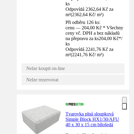
ks
Odpovídá 2362,64 Kč za
m²
(
2362,64 Kč
/
m²
)
Při odběru 126 ks:
cenu — 204,00 Kč * Všechny
ceny vč. DPH a bez nákladů
na přepravu za ks
204,00 Kč
*
/
ks
Odpovídá 2241,76 Kč za
m²
(
2241,76 Kč
/
m²
)
Nelze koupit on-line
Nelze rezervovat
Tvarovka plná sloupková
Simple Block HX1/30/AFU
40 x 30 x 15 cm bílošedá