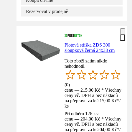
Koupit on-line
Rezervovat v prodejně
Plotová stříška ZDS 300
sloupková černá 24x38 cm
Toto zboží zatím nikdo
nehodnotil.
(
0
)
cenu — 215,00 Kč * Všechny
ceny vč. DPH a bez nákladů
na přepravu za ks
215,00 Kč
*
/
ks
Při odběru 126 ks:
cenu — 204,00 Kč * Všechny
ceny vč. DPH a bez nákladů
na přepravu za ks
204,00 Kč
*
/