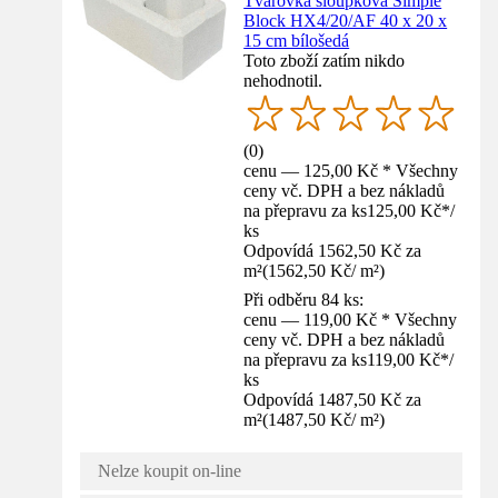
Tvarovka sloupková Simple
Block HX4/20/AF 40 x 20 x
15 cm bílošedá
Toto zboží zatím nikdo
nehodnotil.
(
0
)
cenu — 125,00 Kč * Všechny
ceny vč. DPH a bez nákladů
na přepravu za ks
125,00 Kč
*
/
ks
Odpovídá 1562,50 Kč za
m²
(
1562,50 Kč
/
m²
)
Při odběru 84 ks:
cenu — 119,00 Kč * Všechny
ceny vč. DPH a bez nákladů
na přepravu za ks
119,00 Kč
*
/
ks
Odpovídá 1487,50 Kč za
m²
(
1487,50 Kč
/
m²
)
Nelze koupit on-line