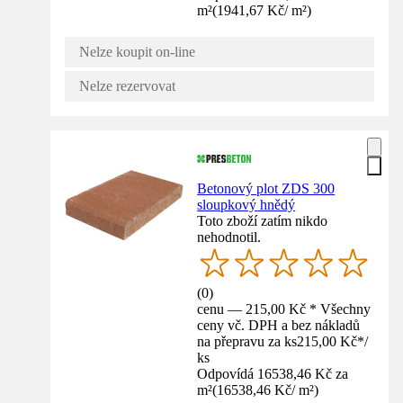
m²
(
1941,67 Kč
/
m²
)
Nelze koupit on-line
Nelze rezervovat
Betonový plot ZDS 300
sloupkový hnědý
Toto zboží zatím nikdo
nehodnotil.
(
0
)
cenu — 215,00 Kč * Všechny
ceny vč. DPH a bez nákladů
na přepravu za ks
215,00 Kč
*
/
ks
Odpovídá 16538,46 Kč za
m²
(
16538,46 Kč
/
m²
)