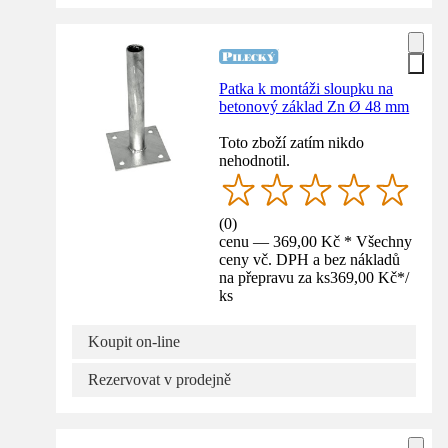
Patka k montáži sloupku na
betonový základ Zn Ø 48 mm
Toto zboží zatím nikdo
nehodnotil.
(
0
)
cenu — 369,00 Kč * Všechny
ceny vč. DPH a bez nákladů
na přepravu za ks
369,00 Kč
*
/
ks
Koupit on-line
Rezervovat v prodejně