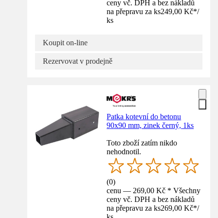
ceny vč. DPH a bez nákladů
na přepravu za ks
249,00 Kč
*
/
ks
Koupit on-line
Rezervovat v prodejně
Patka kotevní do betonu
90x90 mm, zinek černý, 1ks
Toto zboží zatím nikdo
nehodnotil.
(
0
)
cenu — 269,00 Kč * Všechny
ceny vč. DPH a bez nákladů
na přepravu za ks
269,00 Kč
*
/
ks