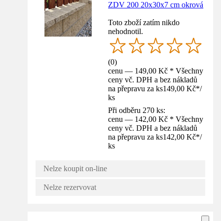
ZDV 200 20x30x7 cm okrová
Toto zboží zatím nikdo
nehodnotil.
(
0
)
cenu — 149,00 Kč * Všechny
ceny vč. DPH a bez nákladů
na přepravu za ks
149,00 Kč
*
/
ks
Při odběru 270 ks:
cenu — 142,00 Kč * Všechny
ceny vč. DPH a bez nákladů
na přepravu za ks
142,00 Kč
*
/
ks
Nelze koupit on-line
Nelze rezervovat