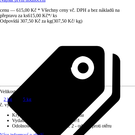
cenu — 615,00 Kč * Všechny ceny vč. DPH a bez nákladů na
přepravu za ks
615,00 Kč
*
/
ks
Odpovídá 307,50 Kč za kg
(
307,50 Kč
/
kg
)
Velikost balení
2 kg
5 kg
č. výrobku
5814302
Krycí schopnost
:
2 - vysoká krycí síla
Vydatnost při jednom nátěru
:
7 m²/l
Odolnost proti otěru za mokra
:
2 - odolné proti otěru
Více informací o zboží