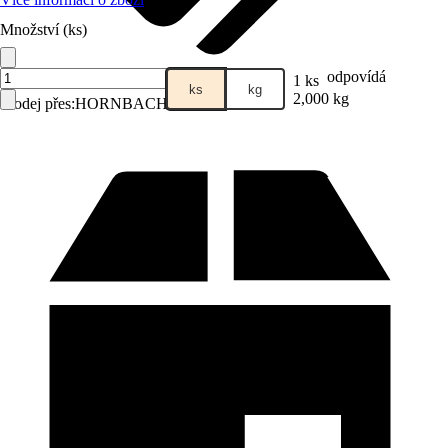
Množství (ks)
odpovídá
1 ks
ks
kg
2,000 kg
Prodej přes:
HORNBACH