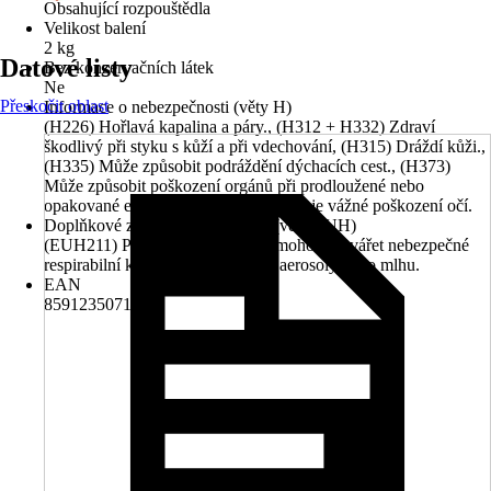
Obsahující rozpouštědla
Velikost balení
2 kg
Datové listy
Bez konzervačních látek
Ne
Přeskočit oblast
Informace o nebezpečnosti (věty H)
(H226) Hořlavá kapalina a páry., (H312 + H332) Zdraví
škodlivý při styku s kůží a při vdechování, (H315) Dráždí kůži.,
(H335) Může způsobit podráždění dýchacích cest., (H373)
Může způsobit poškození orgánů při prodloužené nebo
opakované expozici., (H318) Způsobuje vážné poškození očí.
Doplňkové znaky nebezpečnosti (věty EUH)
(EUH211) Pozor! Při postřiku se mohou vytvářet nebezpečné
respirabilní kapičky. Nevdechujte aerosoly nebo mlhu.
EAN
8591235071214