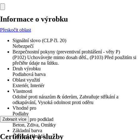
Informace o výrobku
Přeskočit oblast
Signální slovo (CLP čl. 20)
Nebezpečí
Bezpečnostní pokyny (preventivní prohlášení - věty P)
(P102) Uchovávejte mimo dosah dětí., (P103) Před použitím si
přečtěte údaje na štítku.
Druh výrobku
Podlahová barva
Oblast využití
Exteriér, Interiér
Vlastnosti
Odolné proti nárazům & úderům, Zabraňuje stříkání a
odkapávání, Vysoká odolnost proti oděru
Vhodné pro
Podlahy
Vhodné pro podklad
Zobrazit více
Beton, Zdiva, Omítky
Základní barva
Certifikáty a služby
Červená, Hnědá