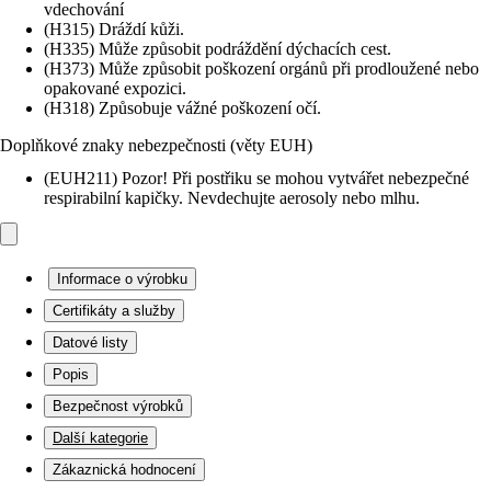
vdechování
(H315) Dráždí kůži.
(H335) Může způsobit podráždění dýchacích cest.
(H373) Může způsobit poškození orgánů při prodloužené nebo
opakované expozici.
(H318) Způsobuje vážné poškození očí.
Doplňkové znaky nebezpečnosti (věty EUH)
(EUH211) Pozor! Při postřiku se mohou vytvářet nebezpečné
respirabilní kapičky. Nevdechujte aerosoly nebo mlhu.
Informace o výrobku
Certifikáty a služby
Datové listy
Popis
Bezpečnost výrobků
Další kategorie
Zákaznická hodnocení