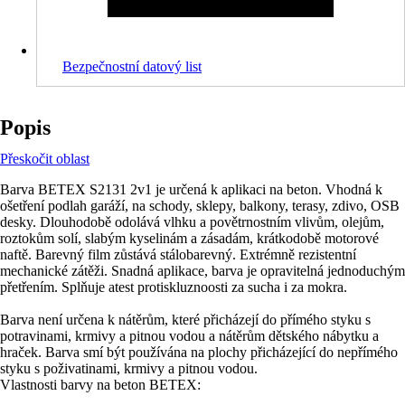
Bezpečnostní datový list
Popis
Přeskočit oblast
Barva BETEX S2131 2v1 je určená k aplikaci na beton. Vhodná k
ošetření podlah garáží, na schody, sklepy, balkony, terasy, zdivo, OSB
desky. Dlouhodobě odolává vlhku a povětrnostním vlivům, olejům,
roztokům solí, slabým kyselinám a zásadám, krátkodobě motorové
naftě. Barevný film zůstává stálobarevný. Extrémně rezistentní
mechanické zátěži. Snadná aplikace, barva je opravitelná jednoduchým
přetřením. Splňuje atest protiskluznoosti za sucha i za mokra.
Barva není určena k nátěrům, které přicházejí do přímého styku s
potravinami, krmivy a pitnou vodou a nátěrům dětského nábytku a
hraček. Barva smí být používána na plochy přicházející do nepřímého
styku s poživatinami, krmivy a pitnou vodou.
Vlastnosti barvy na beton BETEX: