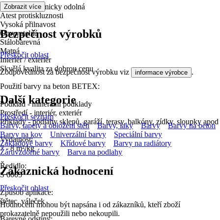
Extrémně chemicky odolná
Zobrazit více
Atest protiskluznosti
Vysoká přilnavost
Bezpečnost výrobků
Omyvatelná
Stálobarevná
Matná
Přeskočit oblast
Interiér / exteriér
Skvělá kvalita za dobrou cenu
Zodpovědnost za bezpečnost výrobku viz
.
informace výrobce
Použití barvy na beton BETEX:
Další kategorie
Podklad - minerální podklady
Prostředí - interiér, exteriér
Přeskočit seznam
Příklady - podlahy sklepů, garáží, terasy, balkóny, zídky, sloupky apod
Barvy, tapety a obložení stěn
Barvy, laky
Barvy
Barvy na beton
Barvy na kov
Univerzální barvy
Speciální barvy
Vydatnost:
Základové barvy
Křídové barvy
Barvy na radiátory
7 - 8 m²/kg
Žáruvzdorné barvy
Barva na podlahy
Ředidlo:
Zákaznická hodnocení
S 6005
Přeskočit oblast
Způsob aplikace:
štětec, váleček
Hodnocení mohou být napsána i od zákazníků, kteří zboží
prokazatelně nepoužili nebo nekoupili.
Barevné odstíny: