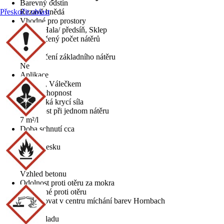
Barevný odstín
Přeskočit oblast
Rezavě hnědá
Vhodné pro prostory
Garáž, Hala/ předsíň, Sklep
Doporučený počet nátěrů
2
Doporučení základního nátěru
Ne
Aplikace
Štětcem, Válečkem
Krycí schopnost
2 - vysoká krycí síla
Vydatnost při jednom nátěru
7 m²/l
Doba schnutí cca
8 h
Stupeň lesku
Matná
Vzhled
Vzhled betonu
Odolnost proti otěru za mokra
2 - odolné proti otěru
Lze tónovat v centru míchání barev Hornbach
Ne
Typ základu