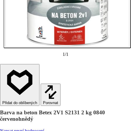
1
/
1
Porovnat
Barva na beton Betex 2V1 S2131 2 kg 0840
červenohnědý
Napsat první hodnocení