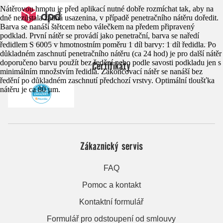
Nátěrovou hmotu je před aplikací nutné dobře rozmíchat tak, aby na
dně nezůstala žádná usazenina, v případě penetračního nátěru doředit.
Barva se nanáší štětcem nebo válečkem na předem připravený
podklad. První nátěr se provádí jako penetrační, barva se naředí
ředidlem S 6005 v hmotnostním poměru 1 díl barvy: 1 díl ředidla. Po
důkladném zaschnutí penetračního nátěru (ca 24 hod) je pro další nátěr
doporučeno barvu použít bez ředění nebo podle savosti podkladu jen s
Certifikáty
minimálním množstvím ředidla. Zakončovací nátěr se nanáší bez
ředění po důkladném zaschnutí předchozí vrstvy. Optimální tloušťka
nátěru je ca 80 µm.
Zákaznický servis
FAQ
Pomoc a kontakt
Kontaktní formulář
Formulář pro odstoupení od smlouvy