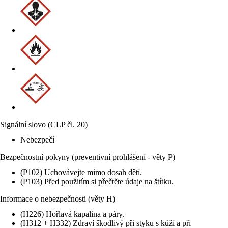
Signální slovo (CLP čl. 20)
Nebezpečí
Bezpečnostní pokyny (preventivní prohlášení - věty P)
(P102) Uchovávejte mimo dosah dětí.
(P103) Před použitím si přečtěte údaje na štítku.
Informace o nebezpečnosti (věty H)
(H226) Hořlavá kapalina a páry.
(H312 + H332) Zdraví škodlivý při styku s kůží a při