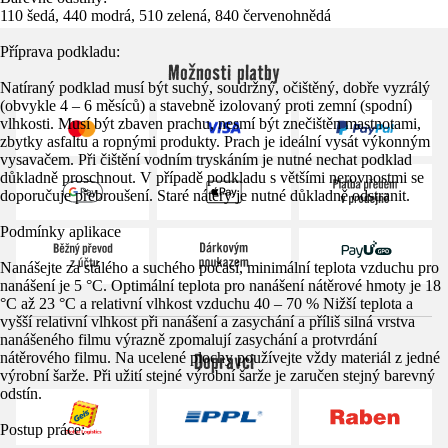
110 šedá, 440 modrá, 510 zelená, 840 červenohnědá
Příprava podkladu:
Možnosti platby
Natíraný podklad musí být suchý, soudržný, očištěný, dobře vyzrálý
(obvykle 4 – 6 měsíců) a stavebně izolovaný proti zemní (spodní)
vlhkosti. Musí být zbaven prachu, nesmí být znečištěn mastnotami,
zbytky asfaltu a ropnými produkty. Prach je ideální vysát výkonným
vysavačem. Při čištění vodním tryskáním je nutné nechat podklad
důkladně proschnout. V případě podkladu s většími nerovnostmi se
doporučuje přebroušení. Staré nátěry je nutné důkladně odstranit.
Podmínky aplikace
Nanášejte za stálého a suchého počasí, minimální teplota vzduchu pro
nanášení je 5 °C. Optimální teplota pro nanášení nátěrové hmoty je 18
°C až 23 °C a relativní vlhkost vzduchu 40 – 70 % Nižší teplota a
vyšší relativní vlhkost při nanášení a zasychání a příliš silná vrstva
nanášeného filmu výrazně zpomalují zasychání a protvrdání
Dopravci
nátěrového filmu. Na ucelené plochy používejte vždy materiál z jedné
výrobní šarže. Při užití stejné výrobní šarže je zaručen stejný barevný
odstín.
Postup práce: