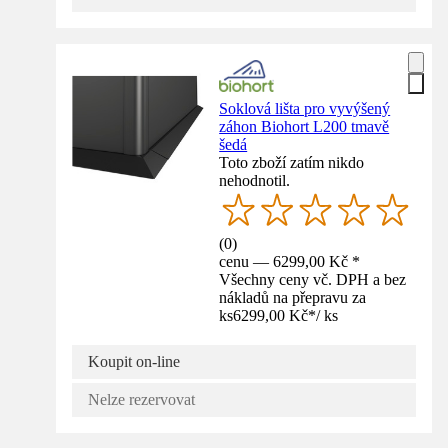
Soklová lišta pro vyvýšený
záhon Biohort L200 tmavě
šedá
Toto zboží zatím nikdo
nehodnotil.
(
0
)
cenu — 6299,00 Kč *
Všechny ceny vč. DPH a bez
nákladů na přepravu za
ks
6299,00 Kč
*
/
ks
Koupit on-line
Nelze rezervovat