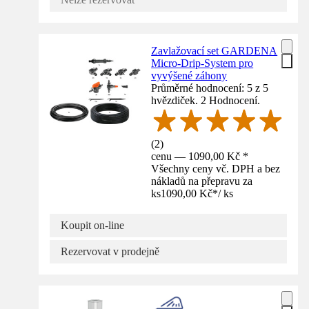
Zavlažovací set GARDENA
Micro-Drip-System pro
vyvýšené záhony
Průměrné hodnocení: 5 z 5
hvězdiček. 2 Hodnocení.
(
2
)
cenu — 1090,00 Kč *
Všechny ceny vč. DPH a bez
nákladů na přepravu za
ks
1090,00 Kč
*
/
ks
Koupit on-line
Rezervovat v prodejně