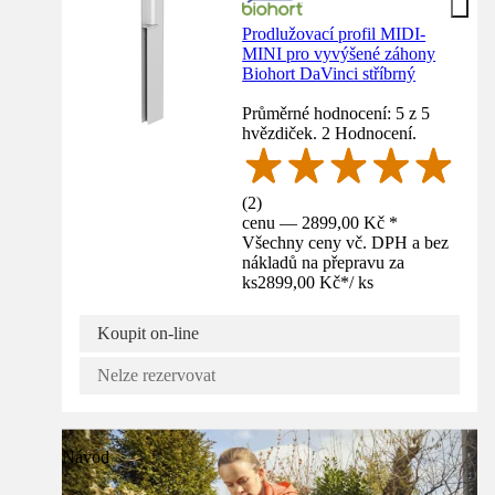
Prodlužovací profil MIDI-
MINI pro vyvýšené záhony
Biohort DaVinci stříbrný
Průměrné hodnocení: 5 z 5
hvězdiček. 2 Hodnocení.
(
2
)
cenu — 2899,00 Kč *
Všechny ceny vč. DPH a bez
nákladů na přepravu za
ks
2899,00 Kč
*
/
ks
Koupit on-line
Nelze rezervovat
Návod