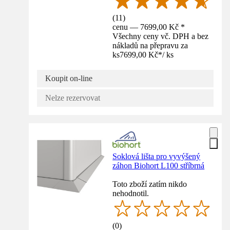
(
11
)
cenu — 7699,00 Kč *
Všechny ceny vč. DPH a bez
nákladů na přepravu za
ks
7699,00 Kč
*
/
ks
Koupit on-line
Nelze rezervovat
Soklová lišta pro vyvýšený
záhon Biohort L100 stříbrná
Toto zboží zatím nikdo
nehodnotil.
(
0
)