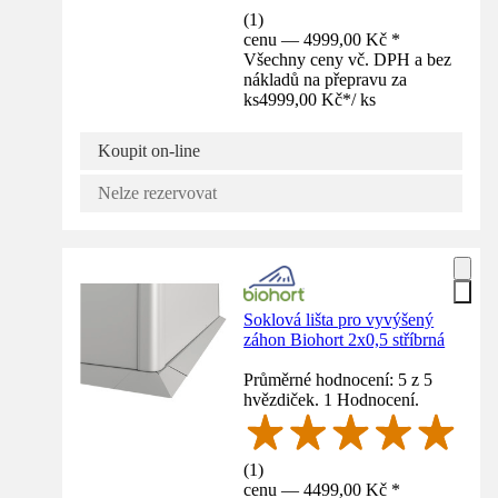
(
1
)
cenu — 4999,00 Kč *
Všechny ceny vč. DPH a bez
nákladů na přepravu za
ks
4999,00 Kč
*
/
ks
Koupit on-line
Nelze rezervovat
Soklová lišta pro vyvýšený
záhon Biohort 2x0,5 stříbrná
Průměrné hodnocení: 5 z 5
hvězdiček. 1 Hodnocení.
(
1
)
cenu — 4499,00 Kč *