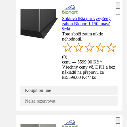
Soklová lišta pro vyvýšený
záhon Biohort L150 tmavě
šedá
Toto zboží zatím nikdo
nehodnotil.
(
0
)
cenu — 5599,00 Kč *
Všechny ceny vč. DPH a bez
nákladů na přepravu za
ks
5599,00 Kč
*
/
ks
Koupit on-line
Nelze rezervovat