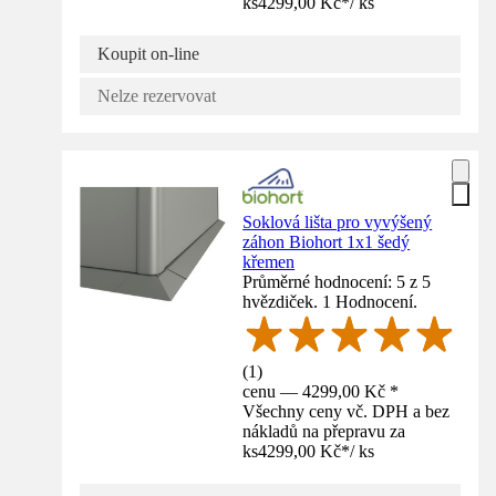
ks
4299,00 Kč
*
/
ks
Koupit on-line
Nelze rezervovat
Soklová lišta pro vyvýšený
záhon Biohort 1x1 šedý
křemen
Průměrné hodnocení: 5 z 5
hvězdiček. 1 Hodnocení.
(
1
)
cenu — 4299,00 Kč *
Všechny ceny vč. DPH a bez
nákladů na přepravu za
ks
4299,00 Kč
*
/
ks