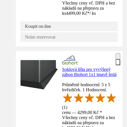
Všechny ceny vč. DPH a bez
nákladů na přepravu za
ks
4499,00 Kč
*
/
ks
Koupit on-line
Nelze rezervovat
Soklová lišta pro vyvýšený
záhon Biohort 1x1 tmavě šedá
Průměrné hodnocení: 5 z 5
hvězdiček. 1 Hodnocení.
(
1
)
cenu — 4299,00 Kč *
Všechny ceny vč. DPH a bez
nákladů na přepravu za