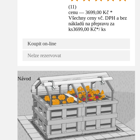
(
11
)
cenu — 3699,00 Kč *
Všechny ceny vč. DPH a bez
nákladů na přepravu za
ks
3699,00 Kč
*
/
ks
Koupit on-line
Nelze rezervovat
Návod