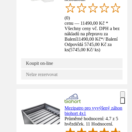
(
0
)
cenu — 11490,00 Kč *
Všechny ceny vč. DPH a bez
nákladů na přepravu za
Balení
11490,00 Kč
*
/
Balení
Odpovídá 5745,00 Kč za
ks
(
5745,00 Kč
/
ks
)
Koupit on-line
Nelze rezervovat
Mezipatro pro vyvýšený záhon
biohort 4x1
Průměrné hodnocení: 4.7 z 5
hvězdiček. 11 Hodnocení.