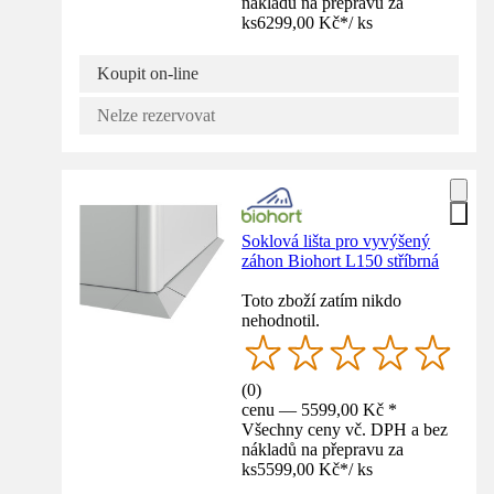
nákladů na přepravu za
ks
6299,00 Kč
*
/
ks
Koupit on-line
Nelze rezervovat
Soklová lišta pro vyvýšený
záhon Biohort L150 stříbrná
Toto zboží zatím nikdo
nehodnotil.
(
0
)
cenu — 5599,00 Kč *
Všechny ceny vč. DPH a bez
nákladů na přepravu za
ks
5599,00 Kč
*
/
ks