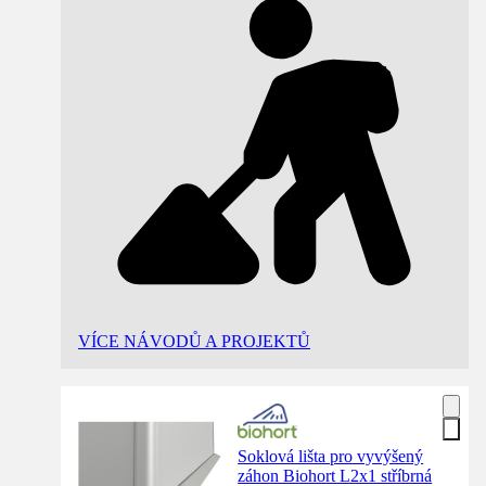
VÍCE NÁVODŮ A PROJEKTŮ
Soklová lišta pro vyvýšený
záhon Biohort L2x1 stříbrná