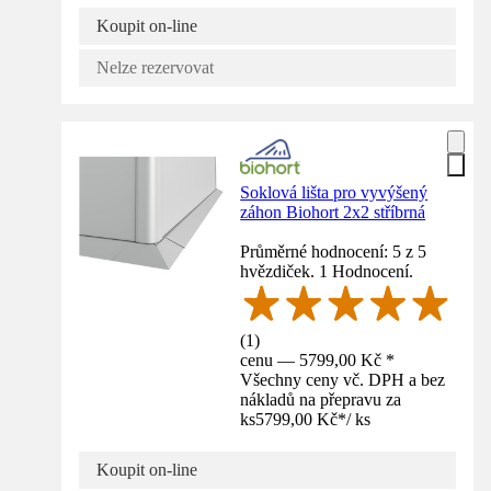
Koupit on-line
Nelze rezervovat
Soklová lišta pro vyvýšený
záhon Biohort 2x2 stříbrná
Průměrné hodnocení: 5 z 5
hvězdiček. 1 Hodnocení.
(
1
)
cenu — 5799,00 Kč *
Všechny ceny vč. DPH a bez
nákladů na přepravu za
ks
5799,00 Kč
*
/
ks
Koupit on-line