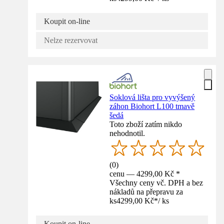
Koupit on-line
Nelze rezervovat
Soklová lišta pro vyvýšený
záhon Biohort L100 tmavě
šedá
Toto zboží zatím nikdo
nehodnotil.
(
0
)
cenu — 4299,00 Kč *
Všechny ceny vč. DPH a bez
nákladů na přepravu za
ks
4299,00 Kč
*
/
ks
Koupit on-line