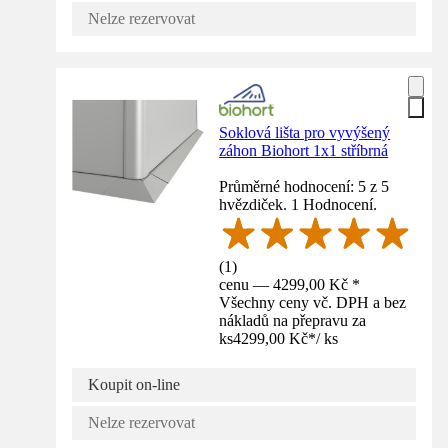
Nelze rezervovat
Soklová lišta pro vyvýšený
záhon Biohort 1x1 stříbrná
Průměrné hodnocení: 5 z 5
hvězdiček. 1 Hodnocení.
(
1
)
cenu — 4299,00 Kč *
Všechny ceny vč. DPH a bez
nákladů na přepravu za
ks
4299,00 Kč
*
/
ks
Koupit on-line
Nelze rezervovat