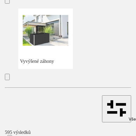
Vyvýšené záhony
Všec
595 výsledků