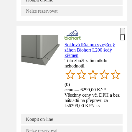
Nelze rezervovat
Soklová lišta pro vyvýšený
záhon Biohort L200 šedý
křemen
Toto zboží zatím nikdo
nehodnotil.
(
0
)
cenu — 6299,00 Kč *
Všechny ceny vč. DPH a bez
nákladů na přepravu za
ks
6299,00 Kč
*
/
ks
Koupit on-line
Nelze rezervovat