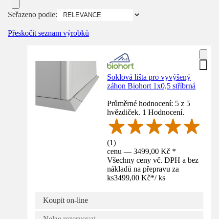
Seřazeno podle:
Přeskočit seznam výrobků
Soklová lišta pro vyvýšený
záhon Biohort 1x0,5 stříbrná
Průměrné hodnocení: 5 z 5
hvězdiček. 1 Hodnocení.
(
1
)
cenu — 3499,00 Kč *
Všechny ceny vč. DPH a bez
nákladů na přepravu za
ks
3499,00 Kč
*
/
ks
Koupit on-line
Nelze rezervovat