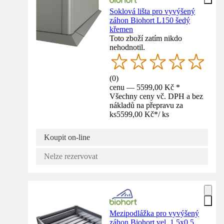
Soklová lišta pro vyvýšený
záhon Biohort L150 šedý
křemen
Toto zboží zatím nikdo
nehodnotil.
(
0
)
cenu — 5599,00 Kč *
Všechny ceny vč. DPH a bez
nákladů na přepravu za
ks
5599,00 Kč
*
/
ks
Koupit on-line
Nelze rezervovat
Mezipodlážka pro vyvýšený
záhon Biohort vel. 1,5x0,5