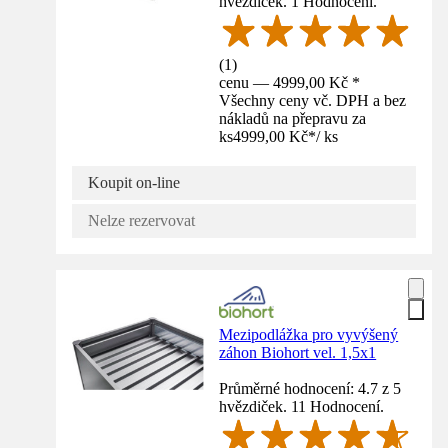
hvězdiček. 1 Hodnocení.
(
1
)
cenu — 4999,00 Kč *
Všechny ceny vč. DPH a bez
nákladů na přepravu za
ks
4999,00 Kč
*
/
ks
Koupit on-line
Nelze rezervovat
Mezipodlážka pro vyvýšený
záhon Biohort vel. 1,5x1
Průměrné hodnocení: 4.7 z 5
hvězdiček. 11 Hodnocení.