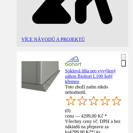
VÍCE NÁVODŮ A PROJEKTŮ
Soklová lišta pro vyvýšený
záhon Biohort L100 šedý
křemen
Toto zboží zatím nikdo
nehodnotil.
(
0
)
cenu — 4299,00 Kč *
Všechny ceny vč. DPH a bez
nákladů na přepravu za
ks
4299,00 Kč
*
/
ks