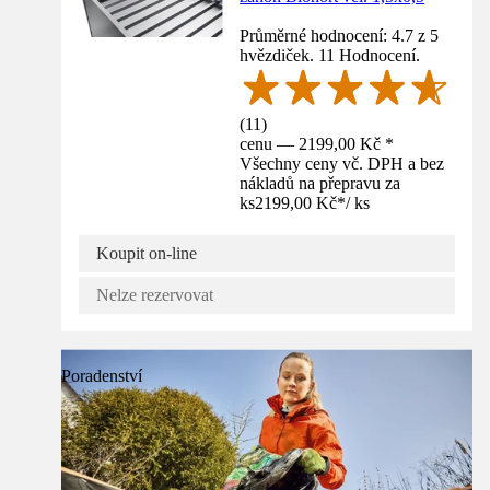
Průměrné hodnocení: 4.7 z 5
hvězdiček. 11 Hodnocení.
(
11
)
cenu — 2199,00 Kč *
Všechny ceny vč. DPH a bez
nákladů na přepravu za
ks
2199,00 Kč
*
/
ks
Koupit on-line
Nelze rezervovat
Poradenství