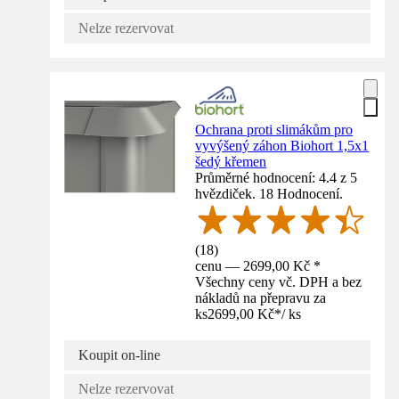
Nelze rezervovat
Ochrana proti slimákům pro
vyvýšený záhon Biohort 1,5x1
šedý křemen
Průměrné hodnocení: 4.4 z 5
hvězdiček. 18 Hodnocení.
(
18
)
cenu — 2699,00 Kč *
Všechny ceny vč. DPH a bez
nákladů na přepravu za
ks
2699,00 Kč
*
/
ks
Koupit on-line
Nelze rezervovat