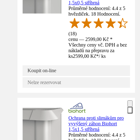
1,5x0,5 stříbrná
Průměrné hodnocení: 4.4 z 5
hvězdiček. 18 Hodnocení.
(
18
)
cenu — 2599,00 Kč *
Všechny ceny vč. DPH a bez
nákladů na přepravu za
ks
2599,00 Kč
*
/
ks
Koupit on-line
Nelze rezervovat
Ochrana proti slimákům pro
vyvýšený záhon Biohort
1,5x1,5 stříbrná
Průměrné hodnocení: 4.4 z 5