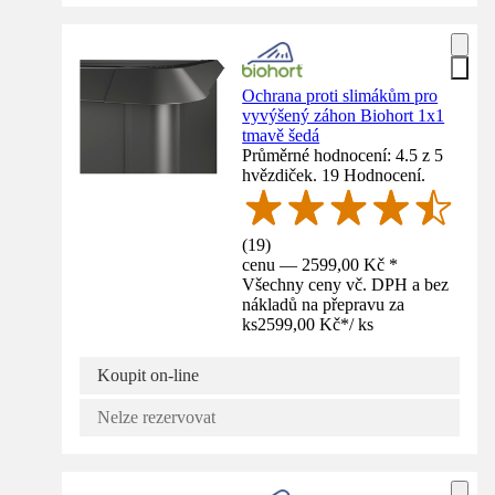
Ochrana proti slimákům pro
vyvýšený záhon Biohort 1x1
tmavě šedá
Průměrné hodnocení: 4.5 z 5
hvězdiček. 19 Hodnocení.
(
19
)
cenu — 2599,00 Kč *
Všechny ceny vč. DPH a bez
nákladů na přepravu za
ks
2599,00 Kč
*
/
ks
Koupit on-line
Nelze rezervovat