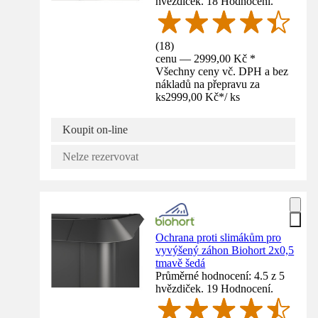
hvězdiček. 18 Hodnocení.
(
18
)
cenu — 2999,00 Kč *
Všechny ceny vč. DPH a bez
nákladů na přepravu za
ks
2999,00 Kč
*
/
ks
Koupit on-line
Nelze rezervovat
Ochrana proti slimákům pro
vyvýšený záhon Biohort 2x0,5
tmavě šedá
Průměrné hodnocení: 4.5 z 5
hvězdiček. 19 Hodnocení.