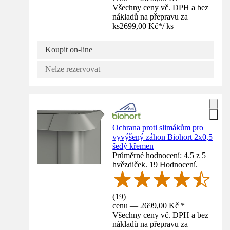
Všechny ceny vč. DPH a bez
nákladů na přepravu za
ks
2699,00 Kč
*
/
ks
Koupit on-line
Nelze rezervovat
Ochrana proti slimákům pro
vyvýšený záhon Biohort 2x0,5
šedý křemen
Průměrné hodnocení: 4.5 z 5
hvězdiček. 19 Hodnocení.
(
19
)
cenu — 2699,00 Kč *
Všechny ceny vč. DPH a bez
nákladů na přepravu za