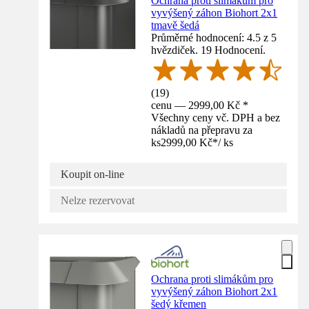
Ochrana proti slimákům pro
vyvýšený záhon Biohort 2x1
tmavě šedá
Průměrné hodnocení: 4.5 z 5
hvězdiček. 19 Hodnocení.
(
19
)
cenu — 2999,00 Kč *
Všechny ceny vč. DPH a bez
nákladů na přepravu za
ks
2999,00 Kč
*
/
ks
Koupit on-line
Nelze rezervovat
Ochrana proti slimákům pro
vyvýšený záhon Biohort 2x1
šedý křemen