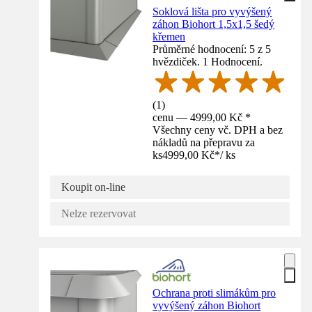
Soklová lišta pro vyvýšený
záhon Biohort 1,5x1,5 šedý
křemen
Průměrné hodnocení: 5 z 5
hvězdiček. 1 Hodnocení.
(
1
)
cenu — 4999,00 Kč *
Všechny ceny vč. DPH a bez
nákladů na přepravu za
ks
4999,00 Kč
*
/
ks
Koupit on-line
Nelze rezervovat
Ochrana proti slimákům pro
vyvýšený záhon Biohort