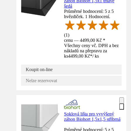
záhon Biohort 1,5x1 tmavě
šedá
Průměrné hodnocení: 5 z 5
hvězdiček. 1 Hodnocení.
(
1
)
cenu — 4499,00 Kč *
Všechny ceny vč. DPH a bez
nákladů na přepravu za
ks
4499,00 Kč
*
/
ks
Koupit on-line
Nelze rezervovat
Soklová lišta pro vyvýšený
záhon Biohort 1,5x1,5 stříbrná
Průměrné hodnocení: 5 z 5