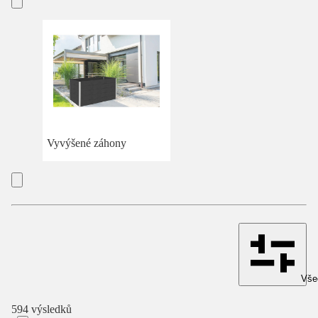
Vyvýšené záhony
Všec
594 výsledků