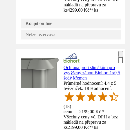
nákladů na přepravu za
ks
4299,00 Kč
*
/
ks
Koupit on-line
Nelze rezervovat
Ochrana proti slimákům pro
vyvýšený záhon Biohort 1x0,5
šedý křemen
Průměrné hodnocení: 4.4 z 5
hvězdiček. 18 Hodnocení.
(
18
)
cenu — 2199,00 Kč *
Všechny ceny vč. DPH a bez
nákladů na přepravu za
ks
2199,00 Kč
*
/
ks