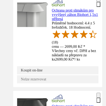
Ochrana proti slimákům pro
vyvýšený záhon Biohort 1,5x1
stříbrná
Průměrné hodnocení: 4.4 z 5
hvězdiček. 18 Hodnocení.
(
18
)
cenu — 2699,00 Kč *
Všechny ceny vč. DPH a bez
nákladů na přepravu za
ks
2699,00 Kč
*
/
ks
Koupit on-line
Nelze rezervovat