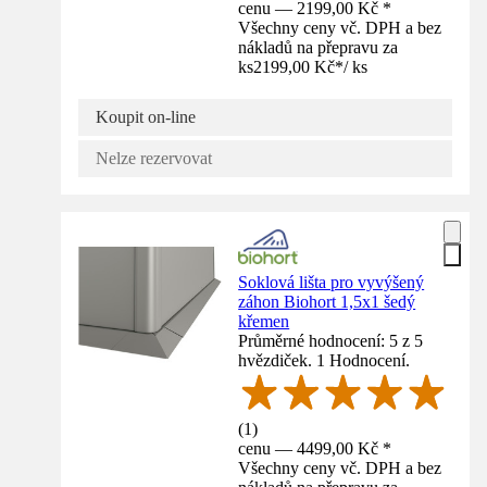
cenu — 2199,00 Kč *
Všechny ceny vč. DPH a bez
nákladů na přepravu za
ks
2199,00 Kč
*
/
ks
Koupit on-line
Nelze rezervovat
Soklová lišta pro vyvýšený
záhon Biohort 1,5x1 šedý
křemen
Průměrné hodnocení: 5 z 5
hvězdiček. 1 Hodnocení.
(
1
)
cenu — 4499,00 Kč *
Všechny ceny vč. DPH a bez