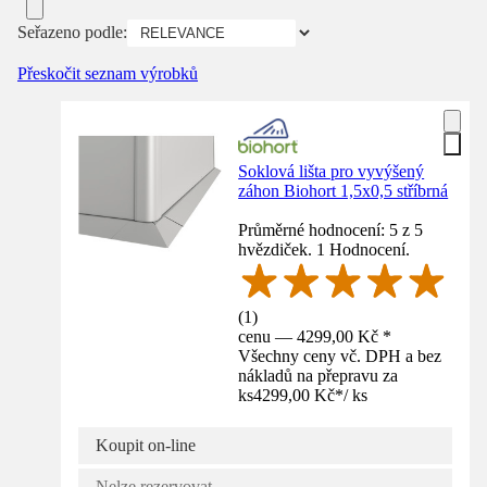
Seřazeno podle:
Přeskočit seznam výrobků
Soklová lišta pro vyvýšený
záhon Biohort 1,5x0,5 stříbrná
Průměrné hodnocení: 5 z 5
hvězdiček. 1 Hodnocení.
(
1
)
cenu — 4299,00 Kč *
Všechny ceny vč. DPH a bez
nákladů na přepravu za
ks
4299,00 Kč
*
/
ks
Koupit on-line
Nelze rezervovat