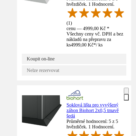
hvězdiček. 1 Hodnocení.
(
1
)
cenu — 4999,00 Kč *
Všechny ceny vč. DPH a bez
nákladů na přepravu za
ks
4999,00 Kč
*
/
ks
Koupit on-line
Nelze rezervovat
Soklová lišta pro vyvýšený
záhon Biohort 2x0,5 tmavě
šedá
Průměrné hodnocení: 5 z 5
hvězdiček. 1 Hodnocení.