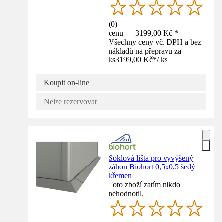
(
0
)
cenu — 3199,00 Kč *
Všechny ceny vč. DPH a bez
nákladů na přepravu za
ks
3199,00 Kč
*
/
ks
Koupit on-line
Nelze rezervovat
Soklová lišta pro vyvýšený
záhon Biohort 0,5x0,5 šedý
křemen
Toto zboží zatím nikdo
nehodnotil.