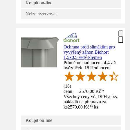
Koupit on-line
Nelze rezervovat
Ochrana proti slimákům pro
vyvýšený záhon Biohort
1,5x0,5 šedý křemen
Průměrné hodnocení: 4.4 z 5
hvězdiček. 18 Hodnocení.
(
18
)
cenu — 2570,00 Kč *
Všechny ceny vč. DPH a bez
nákladů na přepravu za
ks
2570,00 Kč
*
/
ks
Koupit on-line