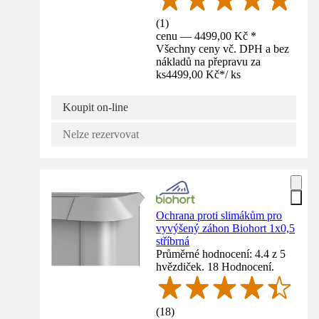
(
1
)
cenu — 4499,00 Kč *
Všechny ceny vč. DPH a bez
nákladů na přepravu za
ks
4499,00 Kč
*
/
ks
Koupit on-line
Nelze rezervovat
Ochrana proti slimákům pro
vyvýšený záhon Biohort 1x0,5
stříbrná
Průměrné hodnocení: 4.4 z 5
hvězdiček. 18 Hodnocení.
(
18
)