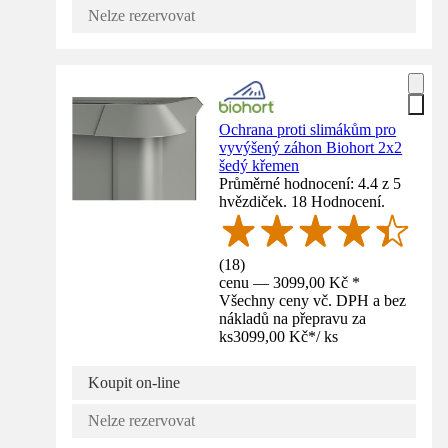
Nelze rezervovat
Ochrana proti slimákům pro
vyvýšený záhon Biohort 2x2
šedý křemen
Průměrné hodnocení: 4.4 z 5
hvězdiček. 18 Hodnocení.
(
18
)
cenu — 3099,00 Kč *
Všechny ceny vč. DPH a bez
nákladů na přepravu za
ks
3099,00 Kč
*
/
ks
Koupit on-line
Nelze rezervovat