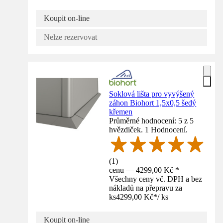
Koupit on-line
Nelze rezervovat
Soklová lišta pro vyvýšený
záhon Biohort 1,5x0,5 šedý
křemen
Průměrné hodnocení: 5 z 5
hvězdiček. 1 Hodnocení.
(
1
)
cenu — 4299,00 Kč *
Všechny ceny vč. DPH a bez
nákladů na přepravu za
ks
4299,00 Kč
*
/
ks
Koupit on-line