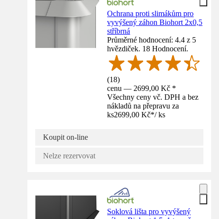
Ochrana proti slimákům pro
vyvýšený záhon Biohort 2x0,5
stříbrná
Průměrné hodnocení: 4.4 z 5
hvězdiček. 18 Hodnocení.
(
18
)
cenu — 2699,00 Kč *
Všechny ceny vč. DPH a bez
nákladů na přepravu za
ks
2699,00 Kč
*
/
ks
Koupit on-line
Nelze rezervovat
Soklová lišta pro vyvýšený