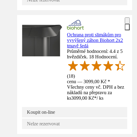
Ochrana proti slimákům pro
vyvýšený záhon Biohort 2x2
tmavě šedá
Průměrné hodnocení: 4.4 z 5
hvězdiček. 18 Hodnocení.
(
18
)
cenu — 3099,00 Kč *
Všechny ceny vč. DPH a bez
nákladů na přepravu za
ks
3099,00 Kč
*
/
ks
Koupit on-line
Nelze rezervovat