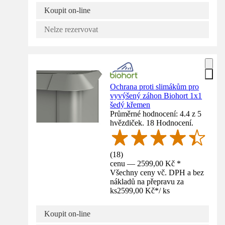
Koupit on-line
Nelze rezervovat
Ochrana proti slimákům pro
vyvýšený záhon Biohort 1x1
šedý křemen
Průměrné hodnocení: 4.4 z 5
hvězdiček. 18 Hodnocení.
(
18
)
cenu — 2599,00 Kč *
Všechny ceny vč. DPH a bez
nákladů na přepravu za
ks
2599,00 Kč
*
/
ks
Koupit on-line