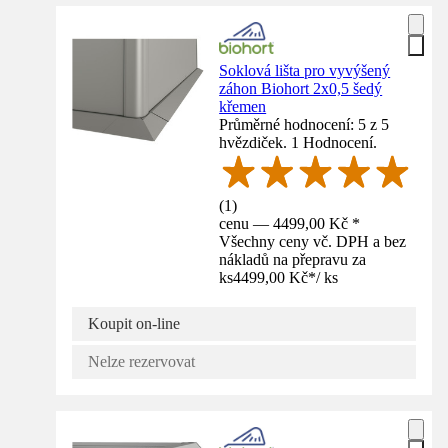
Soklová lišta pro vyvýšený
záhon Biohort 2x0,5 šedý
křemen
Průměrné hodnocení: 5 z 5
hvězdiček. 1 Hodnocení.
(
1
)
cenu — 4499,00 Kč *
Všechny ceny vč. DPH a bez
nákladů na přepravu za
ks
4499,00 Kč
*
/
ks
Koupit on-line
Nelze rezervovat