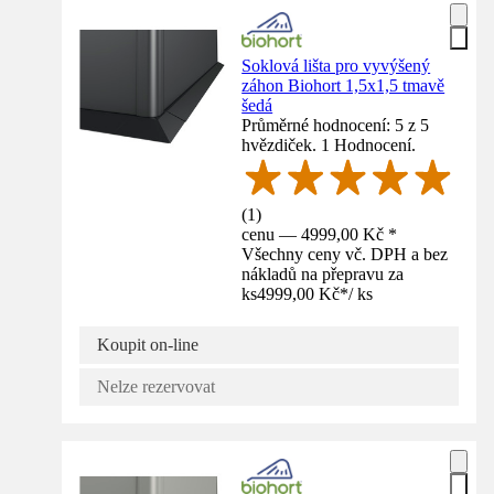
Soklová lišta pro vyvýšený
záhon Biohort 1,5x1,5 tmavě
šedá
Průměrné hodnocení: 5 z 5
hvězdiček. 1 Hodnocení.
(
1
)
cenu — 4999,00 Kč *
Všechny ceny vč. DPH a bez
nákladů na přepravu za
ks
4999,00 Kč
*
/
ks
Koupit on-line
Nelze rezervovat