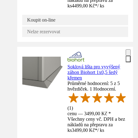
nákladů na přepravu za
ks
4499,00 Kč
*
/
ks
Koupit on-line
Nelze rezervovat
Soklová lišta pro vyvýšený
záhon Biohort 1x0,5 šedý
křemen
Průměrné hodnocení: 5 z 5
hvězdiček. 1 Hodnocení.
(
1
)
cenu — 3499,00 Kč *
Všechny ceny vč. DPH a bez
nákladů na přepravu za
ks
3499,00 Kč
*
/
ks