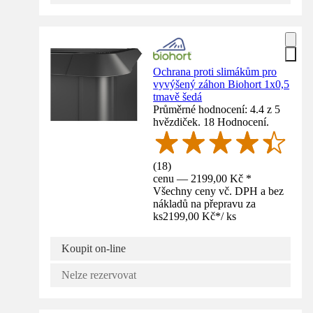
Ochrana proti slimákům pro
vyvýšený záhon Biohort 1x0,5
tmavě šedá
Průměrné hodnocení: 4.4 z 5
hvězdiček. 18 Hodnocení.
(
18
)
cenu — 2199,00 Kč *
Všechny ceny vč. DPH a bez
nákladů na přepravu za
ks
2199,00 Kč
*
/
ks
Koupit on-line
Nelze rezervovat