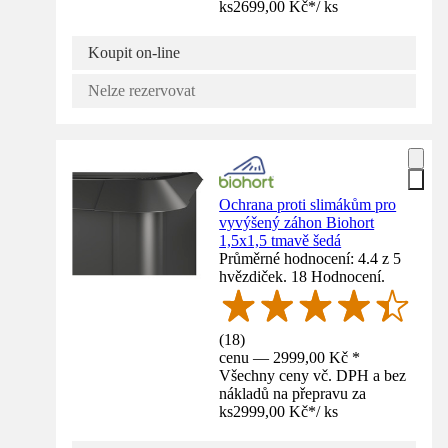
ks
2699,00 Kč
*
/
ks
Koupit on-line
Nelze rezervovat
Ochrana proti slimákům pro
vyvýšený záhon Biohort
1,5x1,5 tmavě šedá
Průměrné hodnocení: 4.4 z 5
hvězdiček. 18 Hodnocení.
(
18
)
cenu — 2999,00 Kč *
Všechny ceny vč. DPH a bez
nákladů na přepravu za
ks
2999,00 Kč
*
/
ks