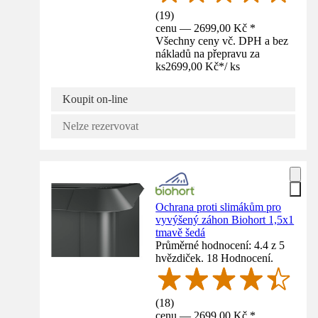
(
19
)
cenu — 2699,00 Kč *
Všechny ceny vč. DPH a bez
nákladů na přepravu za
ks
2699,00 Kč
*
/
ks
Koupit on-line
Nelze rezervovat
Ochrana proti slimákům pro
vyvýšený záhon Biohort 1,5x1
tmavě šedá
Průměrné hodnocení: 4.4 z 5
hvězdiček. 18 Hodnocení.
(
18
)
cenu — 2699,00 Kč *