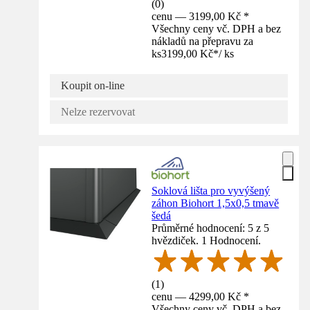
(
0
)
cenu — 3199,00 Kč *
Všechny ceny vč. DPH a bez
nákladů na přepravu za
ks
3199,00 Kč
*
/
ks
Koupit on-line
Nelze rezervovat
Soklová lišta pro vyvýšený
záhon Biohort 1,5x0,5 tmavě
šedá
Průměrné hodnocení: 5 z 5
hvězdiček. 1 Hodnocení.
(
1
)
cenu — 4299,00 Kč *
Všechny ceny vč. DPH a bez