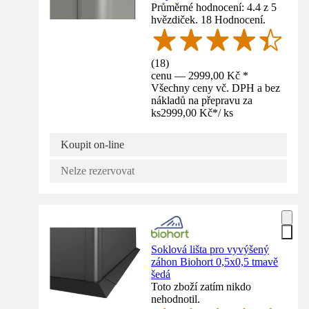
Průměrné hodnocení: 4.4 z 5
hvězdiček. 18 Hodnocení.
(
18
)
cenu — 2999,00 Kč *
Všechny ceny vč. DPH a bez
nákladů na přepravu za
ks
2999,00 Kč
*
/
ks
Koupit on-line
Nelze rezervovat
Soklová lišta pro vyvýšený
záhon Biohort 0,5x0,5 tmavě
šedá
Toto zboží zatím nikdo
nehodnotil.