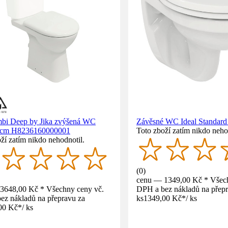
i Deep by Jika zvýšená WC
Závěsné WC Ideal Standar
 cm H8236160000001
Toto zboží zatím nikdo neho
ží zatím nikdo nehodnotil.
(
0
)
cenu — 1349,00 Kč * Všech
3648,00 Kč * Všechny ceny vč.
DPH a bez nákladů na přepr
ez nákladů na přepravu za
ks
1349,00 Kč
*
/
ks
00 Kč
*
/
ks