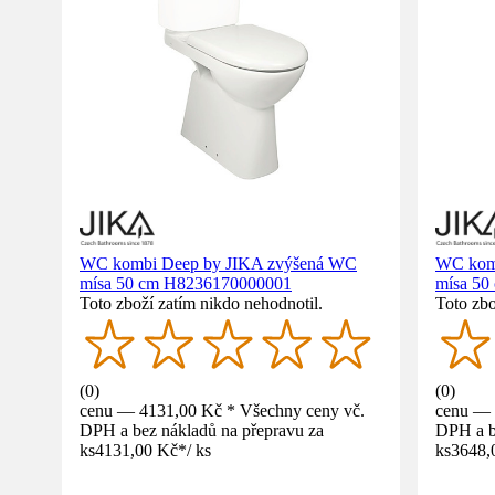
WC kombi Deep by JIKA zvýšená WC
WC komb
mísa 50 cm H8236170000001
mísa 50
Toto zboží zatím nikdo nehodnotil.
Toto zbo
(
0
)
(
0
)
cenu — 4131,00 Kč * Všechny ceny vč.
cenu — 
DPH a bez nákladů na přepravu za
DPH a b
ks
4131,00 Kč
*
/
ks
ks
3648,