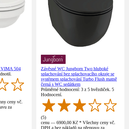
d VIMA 504
Závěsné WC Jungborn Two hluboké
dnotil.
splachování bez splachovacího okraje se
systémem splachování Turbo Flush matně
černá s WC sedátkem
Průměrné hodnocení: 3 z 5 hvězdiček. 5
Hodnocení.
ny ceny vč.
avu za
(
5
)
cenu — 6900,00 Kč * Všechny ceny vč.
DPH a bez nákladů na přepravu za