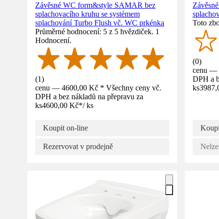
Závěsné WC form&style SAMAR bez
Závěsn
splachovacího kruhu se systémem
splacho
splachování Turbo Flush vč. WC prkénka
Toto zbo
Průměrné hodnocení: 5 z 5 hvězdiček. 1
Hodnocení.
(
0
)
cenu — 
(
1
)
DPH a b
cenu — 4600,00 Kč * Všechny ceny vč.
ks
3987,
DPH a bez nákladů na přepravu za
ks
4600,00 Kč
*
/
ks
Koupit on-line
Koupi
Rezervovat v prodejně
Nelze