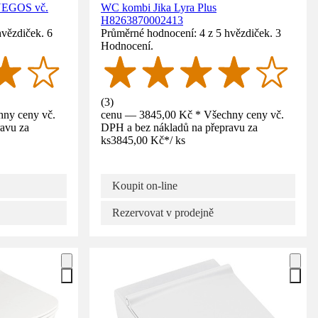
 NEGOS vč.
WC kombi Jika Lyra Plus
H8263870002413
hvězdiček. 6
Průměrné hodnocení: 4 z 5 hvězdiček. 3
Hodnocení.
(
3
)
ny ceny vč.
cenu — 3845,00 Kč * Všechny ceny vč.
avu za
DPH a bez nákladů na přepravu za
ks
3845,00 Kč
*
/
ks
Koupit on-line
Rezervovat v prodejně