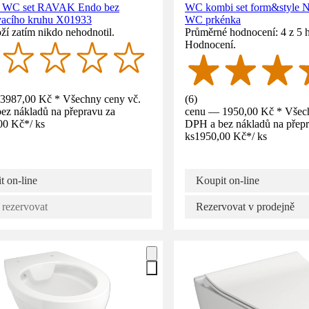
é WC set RAVAK Endo bez
WC kombi set form&style
vacího kruhu X01933
WC prkénka
ží zatím nikdo nehodnotil.
Průměrné hodnocení: 4 z 5 
Hodnocení.
3987,00 Kč * Všechny ceny vč.
(
6
)
ez nákladů na přepravu za
cenu — 1950,00 Kč * Všech
00 Kč
*
/
ks
DPH a bez nákladů na přepr
ks
1950,00 Kč
*
/
ks
t on-line
Koupit on-line
 rezervovat
Rezervovat v prodejně