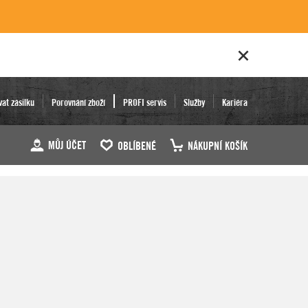
vat zásilku
Porovnání zboží
PROFI servis
Služby
Kariéra
MŮJ ÚČET
OBLÍBENÉ
NÁKUPNÍ KOŠÍK