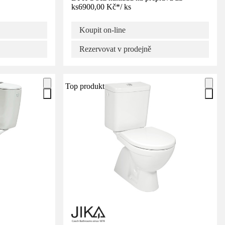
ks
6900,00 Kč
*
/
ks
Koupit on-line
Rezervovat v prodejně
Top produkt