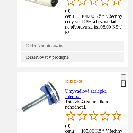
(
0
)
cenu — 108,00 Kč * Všechny
ceny vč. DPH a bez nákladů
na přepravu za ks
108,00 Kč
*
/
ks
Nelze koupit on-line
Rezervovat v prodejně
Umyvadlová záslepka
Intedoor
Toto zboží zatím nikdo
nehodnotil.
(
0
)
cenu — 105,00 Kč * Všechny