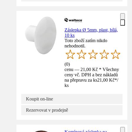
Záslepka Ø 5mm, plast, bílá,
10 ks
Toto zboží zatím nikdo
nehodnotil.
(
0
)
cenu — 21,00 Kč * Všechny
ceny vč. DPH a bez nákladů
na přepravu za ks
21,00 Kč
*
/
ks
Koupit on-line
Rezervovat v prodejně
Komínová záslepka na