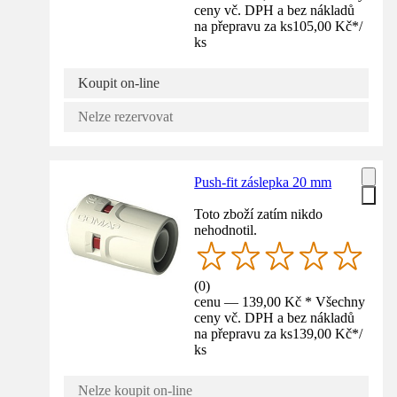
ceny vč. DPH a bez nákladů
na přepravu za ks
105,00 Kč
*
/
ks
Koupit on-line
Nelze rezervovat
Push-fit záslepka 20 mm
Toto zboží zatím nikdo
nehodnotil.
(
0
)
cenu — 139,00 Kč * Všechny
ceny vč. DPH a bez nákladů
na přepravu za ks
139,00 Kč
*
/
ks
Nelze koupit on-line