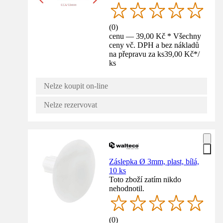
(
0
)
cenu — 39,00 Kč * Všechny
ceny vč. DPH a bez nákladů
na přepravu za ks
39,00 Kč
*
/
ks
Nelze koupit on-line
Nelze rezervovat
Záslepka Ø 3mm, plast, bílá,
10 ks
Toto zboží zatím nikdo
nehodnotil.
(
0
)