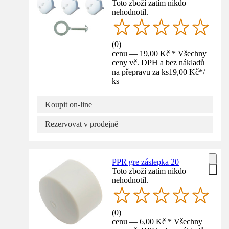
Toto zboží zatím nikdo
nehodnotil.
(
0
)
cenu — 19,00 Kč * Všechny
ceny vč. DPH a bez nákladů
na přepravu za ks
19,00 Kč
*
/
ks
Koupit on-line
Rezervovat v prodejně
PPR gre záslepka 20
Toto zboží zatím nikdo
nehodnotil.
(
0
)
cenu — 6,00 Kč * Všechny