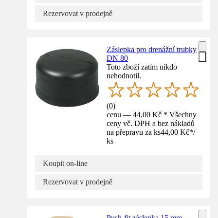
Rezervovat v prodejně
Záslepka pro drenážní trubky
DN 80
Toto zboží zatím nikdo
nehodnotil.
(
0
)
cenu — 44,00 Kč * Všechny
ceny vč. DPH a bez nákladů
na přepravu za ks
44,00 Kč
*
/
ks
Koupit on-line
Rezervovat v prodejně
Push-fit záslepka 15 mm