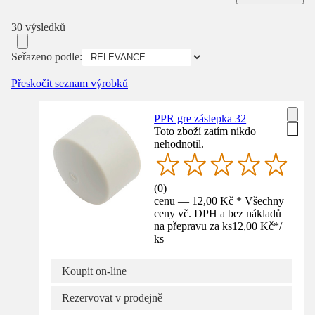
30 výsledků
Seřazeno podle:
Přeskočit seznam výrobků
PPR gre záslepka 32
Toto zboží zatím nikdo
nehodnotil.
(
0
)
cenu — 12,00 Kč * Všechny
ceny vč. DPH a bez nákladů
na přepravu za ks
12,00 Kč
*
/
ks
Koupit on-line
Rezervovat v prodejně