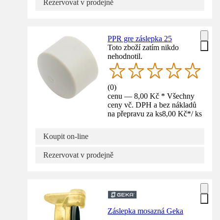
Rezervovat v prodejně
PPR gre záslepka 25
Toto zboží zatím nikdo
nehodnotil.
(
0
)
cenu — 8,00 Kč * Všechny
ceny vč. DPH a bez nákladů
na přepravu za ks
8,00 Kč
*
/
ks
Koupit on-line
Rezervovat v prodejně
Záslepka mosazná Geka