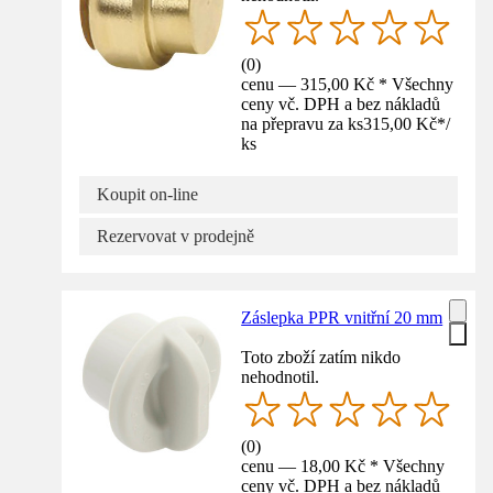
(
0
)
cenu — 315,00 Kč * Všechny
ceny vč. DPH a bez nákladů
na přepravu za ks
315,00 Kč
*
/
ks
Koupit on-line
Rezervovat v prodejně
Záslepka PPR vnitřní 20 mm
Toto zboží zatím nikdo
nehodnotil.
(
0
)
cenu — 18,00 Kč * Všechny
ceny vč. DPH a bez nákladů