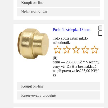
Koupit on-line
Nelze rezervovat
Push-fit záslepka 18 mm
Toto zboží zatím nikdo
nehodnotil.
(
0
)
cenu — 235,00 Kč * Všechny
ceny vč. DPH a bez nákladů
na přepravu za ks
235,00 Kč
*
/
ks
Koupit on-line
Rezervovat v prodejně