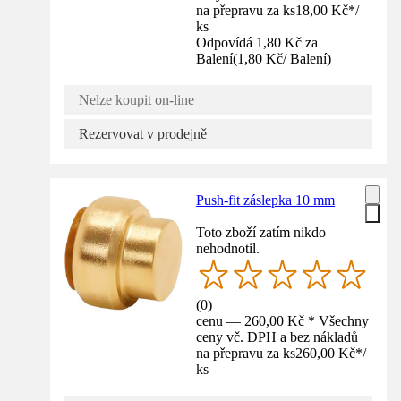
na přepravu za ks
18,00 Kč
*
/
ks
Odpovídá 1,80 Kč za
Balení
(
1,80 Kč
/
Balení
)
Nelze koupit on-line
Rezervovat v prodejně
Push-fit záslepka 10 mm
Toto zboží zatím nikdo
nehodnotil.
(
0
)
cenu — 260,00 Kč * Všechny
ceny vč. DPH a bez nákladů
na přepravu za ks
260,00 Kč
*
/
ks