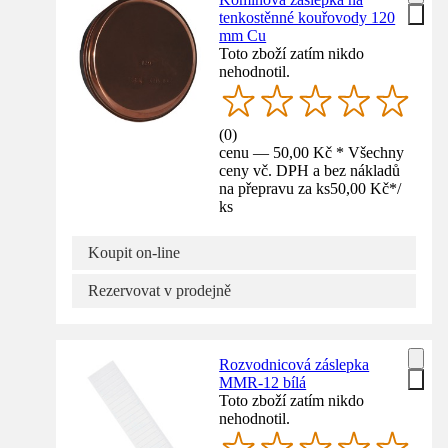
tenkostěnné kouřovody 120
mm Cu
Toto zboží zatím nikdo
nehodnotil.
(
0
)
cenu — 50,00 Kč * Všechny
ceny vč. DPH a bez nákladů
na přepravu za ks
50,00 Kč
*
/
ks
Koupit on-line
Rezervovat v prodejně
Rozvodnicová záslepka
MMR-12 bílá
Toto zboží zatím nikdo
nehodnotil.