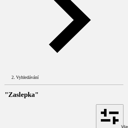
Vyhledávání
"Zaslepka"
Všec