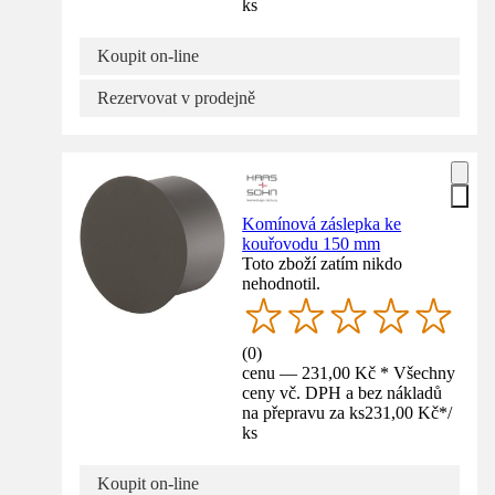
ks
Koupit on-line
Rezervovat v prodejně
Komínová záslepka ke
kouřovodu 150 mm
Toto zboží zatím nikdo
nehodnotil.
(
0
)
cenu — 231,00 Kč * Všechny
ceny vč. DPH a bez nákladů
na přepravu za ks
231,00 Kč
*
/
ks
Koupit on-line