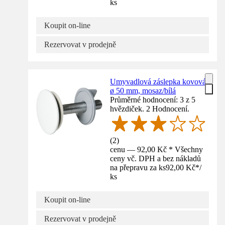
ks
Koupit on-line
Rezervovat v prodejně
Umyvadlová záslepka kovová
ø 50 mm, mosaz/bílá
Průměrné hodnocení: 3 z 5
hvězdiček. 2 Hodnocení.
(
2
)
cenu — 92,00 Kč * Všechny
ceny vč. DPH a bez nákladů
na přepravu za ks
92,00 Kč
*
/
ks
Koupit on-line
Rezervovat v prodejně