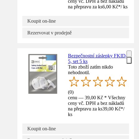
ceny vč. DPH a bez nákladů
na přepravu za ks
6,00 Kč
*
/
ks
Koupit on-line
Rezervovat v prodejně
Bezpečnostní záslepky FKID-
5, set 5 ks
Toto zboží zatím nikdo
nehodnotil.
(
0
)
cenu — 39,00 Kč * Všechny
ceny vč. DPH a bez nákladů
na přepravu za ks
39,00 Kč
*
/
ks
Koupit on-line