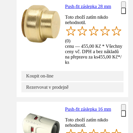
Push-fit záslepka 28 mm
Toto zboží zatím nikdo
nehodnotil.
(
0
)
cenu — 455,00 Kč * Všechny
ceny vč. DPH a bez nákladů
na přepravu za ks
455,00 Kč
*
/
ks
Koupit on-line
Rezervovat v prodejně
Push-fit záslepka 16 mm
Toto zboží zatím nikdo
nehodnotil.