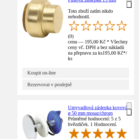
Toto zboží zatím nikdo
nehodnotil.
(
0
)
cenu — 195,00 Kč * Všechny
ceny vč. DPH a bez nákladů
na přepravu za ks
195,00 Kč
*
/
ks
Koupit on-line
Rezervovat v prodejně
Umyvadlová záslepka kovová
ø 50 mm mosaz/chrom
Průměrné hodnocení: 5 z 5
hvězdiček. 1 Hodnocení.