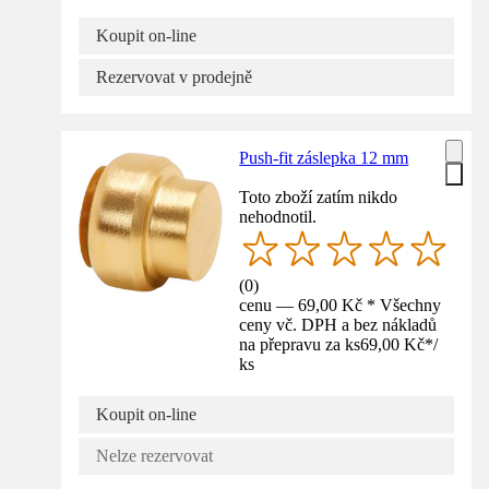
Koupit on-line
Rezervovat v prodejně
Push-fit záslepka 12 mm
Toto zboží zatím nikdo
nehodnotil.
(
0
)
cenu — 69,00 Kč * Všechny
ceny vč. DPH a bez nákladů
na přepravu za ks
69,00 Kč
*
/
ks
Koupit on-line
Nelze rezervovat