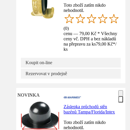
Toto zboží zatím nikdo
nehodnotil.
(
0
)
cenu — 79,00 Kč * Všechny
ceny vč. DPH a bez nákladů
na přepravu za ks
79,00 Kč
*
/
ks
Koupit on-line
Rezervovat v prodejně
NOVINKA
Záslepka průchodů stěn
bazénů Tampa/Florida/Intex
Toto zboží zatím nikdo
nehodnotil.