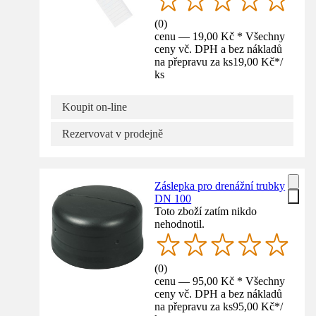
(
0
)
cenu — 19,00 Kč * Všechny
ceny vč. DPH a bez nákladů
na přepravu za ks
19,00 Kč
*
/
ks
Koupit on-line
Rezervovat v prodejně
Záslepka pro drenážní trubky
DN 100
Toto zboží zatím nikdo
nehodnotil.
(
0
)
cenu — 95,00 Kč * Všechny
ceny vč. DPH a bez nákladů
na přepravu za ks
95,00 Kč
*
/