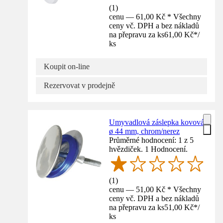
(
1
)
cenu — 61,00 Kč * Všechny
ceny vč. DPH a bez nákladů
na přepravu za ks
61,00 Kč
*
/
ks
Koupit on-line
Rezervovat v prodejně
Umyvadlová záslepka kovová
ø 44 mm, chrom/nerez
Průměrné hodnocení: 1 z 5
hvězdiček. 1 Hodnocení.
(
1
)
cenu — 51,00 Kč * Všechny
ceny vč. DPH a bez nákladů
na přepravu za ks
51,00 Kč
*
/
ks