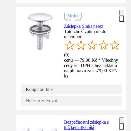
Záslepka Sinks nerez
Toto zboží zatím nikdo
nehodnotil.
(
0
)
cenu — 79,00 Kč * Všechny
ceny vč. DPH a bez nákladů
na přepravu za ks
79,00 Kč
*
/
ks
Koupit on-line
Nelze rezervovat
Bezpečnostní záslepka s
klíčkem 3ks bílá