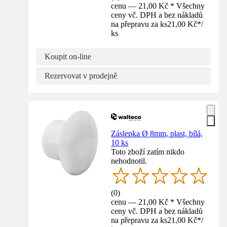
cenu — 21,00 Kč * Všechny
ceny vč. DPH a bez nákladů
na přepravu za ks
21,00 Kč
*
/
ks
Koupit on-line
Rezervovat v prodejně
Záslepka Ø 8mm, plast, bílá,
10 ks
Toto zboží zatím nikdo
nehodnotil.
(
0
)
cenu — 21,00 Kč * Všechny
ceny vč. DPH a bez nákladů
na přepravu za ks
21,00 Kč
*
/