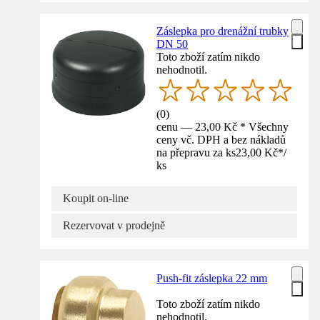
Záslepka pro drenážní trubky
DN 50
Toto zboží zatím nikdo
nehodnotil.
(
0
)
cenu — 23,00 Kč * Všechny
ceny vč. DPH a bez nákladů
na přepravu za ks
23,00 Kč
*
/
ks
Koupit on-line
Rezervovat v prodejně
Push-fit záslepka 22 mm
Toto zboží zatím nikdo
nehodnotil.