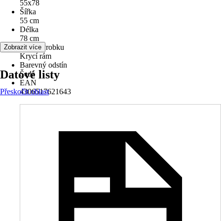
55x78
Šířka
55 cm
Délka
78 cm
Druh výrobku
Zobrazit více
Krycí rám
Barevný odstín
Datové listy
Šedá
EAN
Přeskočit oblast
4306517621643