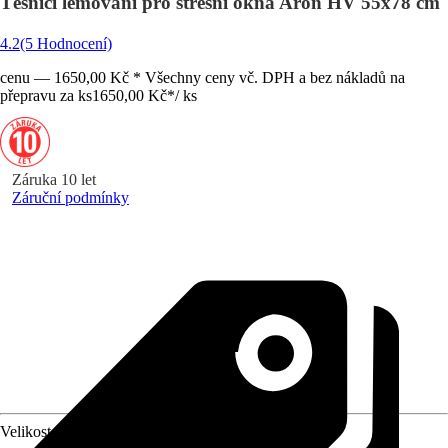
Těsnicí lemování pro střešní okna Aron HV 55x78 cm
4.2
(5 Hodnocení)
cenu — 1650,00 Kč * Všechny ceny vč. DPH a bez nákladů na
přepravu za ks
1650,00 Kč
*
/
ks
Záruka 10 let
Záruční podmínky
Velikost (šxv) v cm