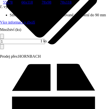
55x78
66x118
78x98
78x118
č. výrobku
10567747
Střešní lemování vhodné pro
:
Profilované zastřešení do 90 mm
Více informací o zboží
Množství (ks)
1 ks
Prodej přes:
HORNBACH