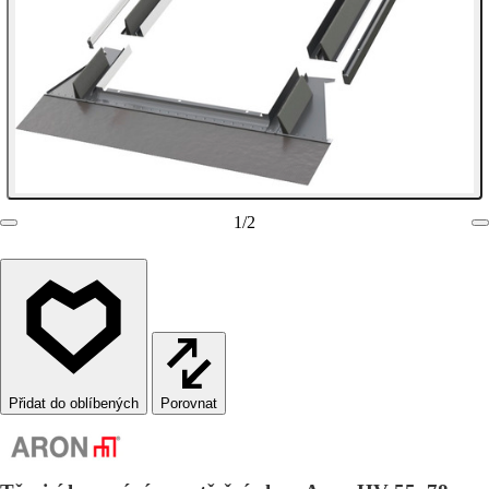
1
/
2
Porovnat