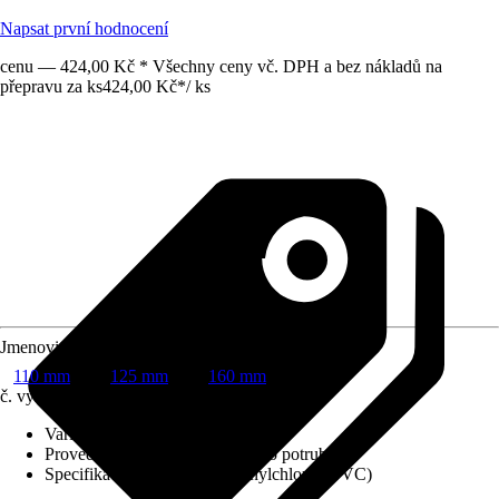
Napsat první hodnocení
cenu — 424,00 Kč * Všechny ceny vč. DPH a bez nákladů na
přepravu za ks
424,00 Kč
*
/
ks
Jmenovitý průměr DN
110 mm
125 mm
160 mm
č. výrobku
12283474
Varianta
:
Trubky
Provedení
:
Systém kanalizačního potrubí
Specifikace materiálu
:
Polyvinylchlorid (PVC)