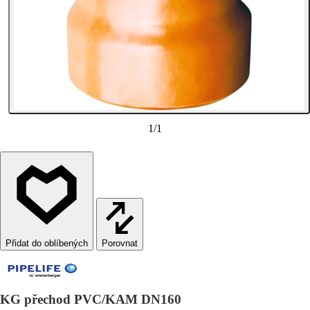
1
/
1
Porovnat
KG přechod PVC/KAM DN160