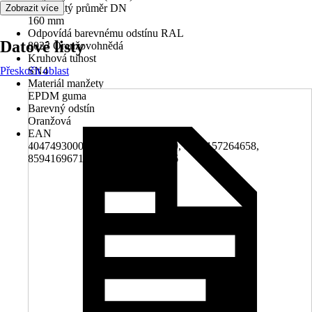
Jmenovitý průměr DN
Zobrazit více
160 mm
Odpovídá barevnému odstínu RAL
Datové listy
8023 Oranžovohnědá
Kruhová tuhost
Přeskočit oblast
SN4
Materiál manžety
EPDM guma
Barevný odstín
Oranžová
EAN
4047493000823, 8590860019349, 8594157264658,
8594169671079, 9003844007526