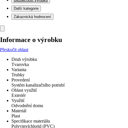
Bezpečnost výrobků
Další kategorie
Zákaznická hodnocení
Informace o výrobku
Přeskočit oblast
Druh výrobku
Tvarovka
Varianta
Trubky
Provedení
Systém kanalizačního potrubí
Oblast využití
Exteriér
Využití
Odvodnění domu
Materiál
Plast
Specifikace materiálu
Polyvinylchlorid (PVC)