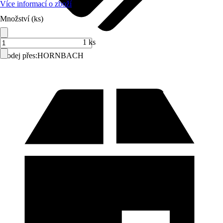
Více informací o zboží
Množství (ks)
1 ks
Prodej přes:
HORNBACH