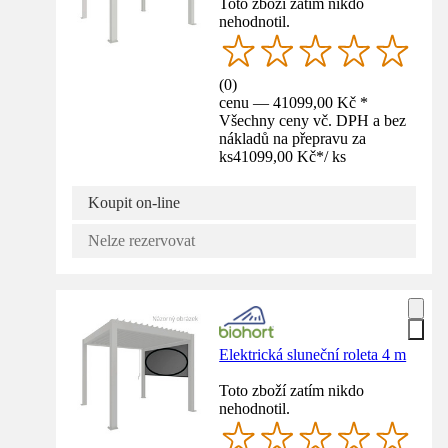
Toto zboží zatím nikdo
nehodnotil.
(
0
)
cenu — 41099,00 Kč *
Všechny ceny vč. DPH a bez
nákladů na přepravu za
ks
41099,00 Kč
*
/
ks
Koupit on-line
Nelze rezervovat
Elektrická sluneční roleta 4 m
Toto zboží zatím nikdo
nehodnotil.