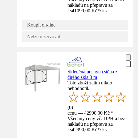
nákladů na přepravu za
ks
41099,00 Kč
*
/
ks
Koupit on-line
Nelze rezervovat
Skleněná posuvná stěna z
čirého skla 3 m
Toto zboží zatím nikdo
nehodnotil.
(
0
)
cenu — 42990,00 Kč *
Všechny ceny vč. DPH a bez
nákladů na přepravu za
ks
42990,00 Kč
*
/
ks