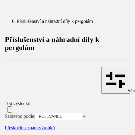
Příslušenství a náhradní díly k pergolám
Příslušenství a náhradní díly k
pergolám
Všec
104 výsledků
Seřazeno podle:
Přeskočit seznam výrobků