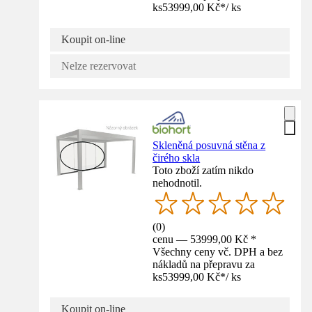
ks
53999,00 Kč
*
/
ks
Koupit on-line
Nelze rezervovat
Skleněná posuvná stěna z
čirého skla
Toto zboží zatím nikdo
nehodnotil.
(
0
)
cenu — 53999,00 Kč *
Všechny ceny vč. DPH a bez
nákladů na přepravu za
ks
53999,00 Kč
*
/
ks
Koupit on-line