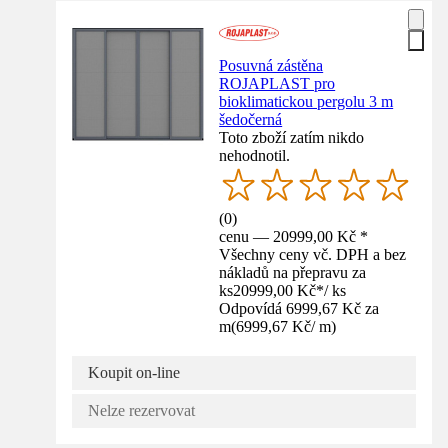
Posuvná zástěna
ROJAPLAST pro
bioklimatickou pergolu 3 m
šedočerná
Toto zboží zatím nikdo
nehodnotil.
(
0
)
cenu — 20999,00 Kč *
Všechny ceny vč. DPH a bez
nákladů na přepravu za
ks
20999,00 Kč
*
/
ks
Odpovídá 6999,67 Kč za
m
(
6999,67 Kč
/
m
)
Koupit on-line
Nelze rezervovat