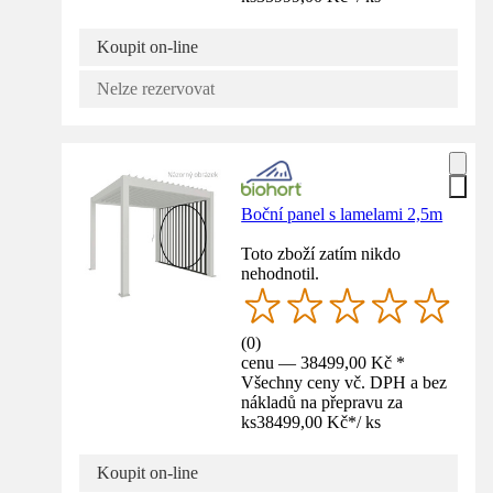
Koupit on-line
Nelze rezervovat
Boční panel s lamelami 2,5m
Toto zboží zatím nikdo
nehodnotil.
(
0
)
cenu — 38499,00 Kč *
Všechny ceny vč. DPH a bez
nákladů na přepravu za
ks
38499,00 Kč
*
/
ks
Koupit on-line