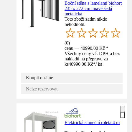
Boční stěna s lamelami biohort
235 x 272 cm tmavě šedá
metalická
Toto zboží zatím nikdo
nehodnotil.
(
0
)
cenu — 40990,00 Kč *
Všechny ceny vč. DPH a bez
nákladů na přepravu za
ks
40990,00 Kč
*
/
ks
Koupit on-line
Nelze rezervovat
Elektrická sluneční roleta 4 m