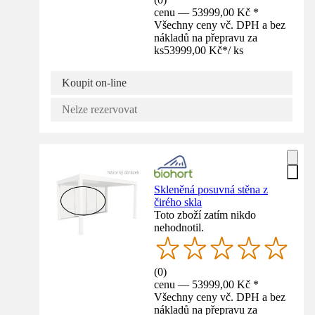
cenu — 53999,00 Kč *
Všechny ceny vč. DPH a bez
nákladů na přepravu za
ks
53999,00 Kč
*
/
ks
Koupit on-line
Nelze rezervovat
Skleněná posuvná stěna z
čirého skla
Toto zboží zatím nikdo
nehodnotil.
(
0
)
cenu — 53999,00 Kč *
Všechny ceny vč. DPH a bez
nákladů na přepravu za