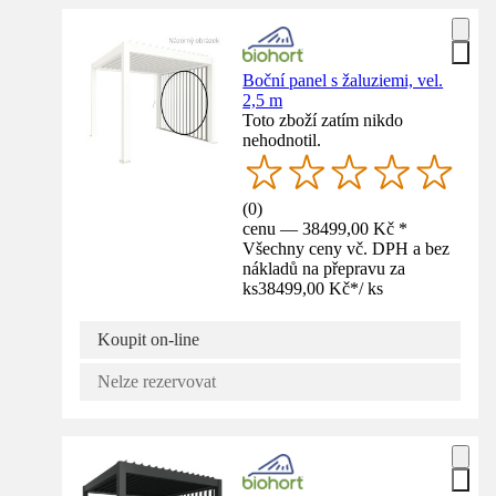
Boční panel s žaluziemi, vel.
2,5 m
Toto zboží zatím nikdo
nehodnotil.
(
0
)
cenu — 38499,00 Kč *
Všechny ceny vč. DPH a bez
nákladů na přepravu za
ks
38499,00 Kč
*
/
ks
Koupit on-line
Nelze rezervovat