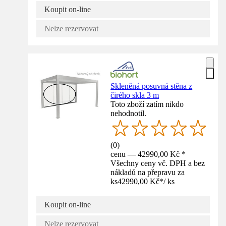
Koupit on-line
Nelze rezervovat
Skleněná posuvná stěna z
čirého skla 3 m
Toto zboží zatím nikdo
nehodnotil.
(
0
)
cenu — 42990,00 Kč *
Všechny ceny vč. DPH a bez
nákladů na přepravu za
ks
42990,00 Kč
*
/
ks
Koupit on-line
Nelze rezervovat