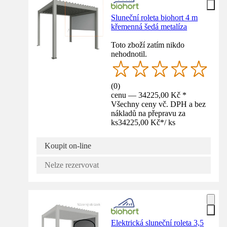
Sluneční roleta biohort 4 m
křemenná šedá metalíza
Toto zboží zatím nikdo
nehodnotil.
(
0
)
cenu — 34225,00 Kč *
Všechny ceny vč. DPH a bez
nákladů na přepravu za
ks
34225,00 Kč
*
/
ks
Koupit on-line
Nelze rezervovat
Elektrická sluneční roleta 3,5