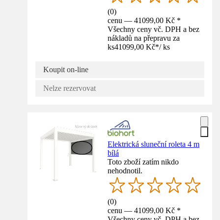
(
0
)
cenu — 41099,00 Kč *
Všechny ceny vč. DPH a bez
nákladů na přepravu za
ks
41099,00 Kč
*
/
ks
Koupit on-line
Nelze rezervovat
Elektrická sluneční roleta 4 m
bílá
Toto zboží zatím nikdo
nehodnotil.
(
0
)
cenu — 41099,00 Kč *
Všechny ceny vč. DPH a bez