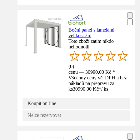
Boční panel s lamelami,
velikost 2m
Toto zboží zatím nikdo
nehodnotil.
(
0
)
cenu — 30990,00 Kč *
Všechny ceny vč. DPH a bez
nákladů na přepravu za
ks
30990,00 Kč
*
/
ks
Koupit on-line
Nelze rezervovat