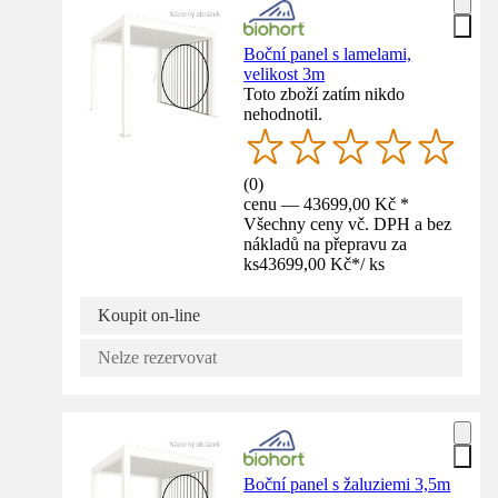
Boční panel s lamelami,
velikost 3m
Toto zboží zatím nikdo
nehodnotil.
(
0
)
cenu — 43699,00 Kč *
Všechny ceny vč. DPH a bez
nákladů na přepravu za
ks
43699,00 Kč
*
/
ks
Koupit on-line
Nelze rezervovat
Boční panel s žaluziemi 3,5m