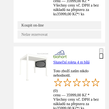
cenu — 35999,00 Kč *
Všechny ceny vč. DPH a bez
nákladů na přepravu za
ks
35999,00 Kč
*
/
ks
Koupit on-line
Nelze rezervovat
Sluneční roleta 4 m bílá
Toto zboží zatím nikdo
nehodnotil.
(
0
)
cenu — 35999,00 Kč *
Všechny ceny vč. DPH a bez
nákladů na přepravu za
ks
35999,00 Kč
*
/
ks