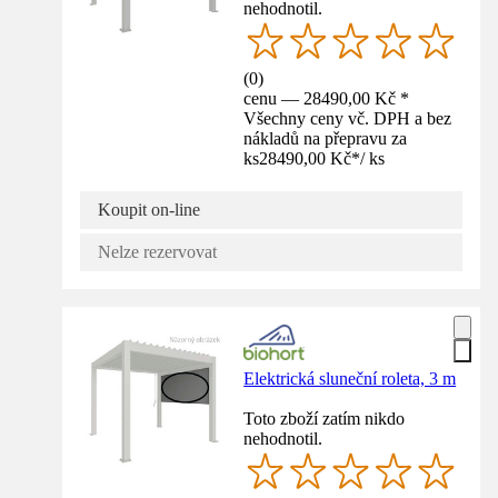
nehodnotil.
(
0
)
cenu — 28490,00 Kč *
Všechny ceny vč. DPH a bez
nákladů na přepravu za
ks
28490,00 Kč
*
/
ks
Koupit on-line
Nelze rezervovat
Elektrická sluneční roleta, 3 m
Toto zboží zatím nikdo
nehodnotil.