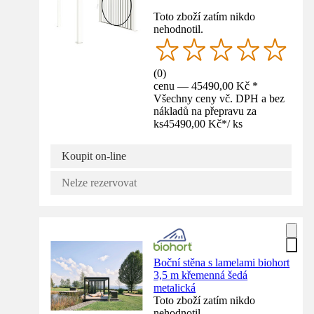
Toto zboží zatím nikdo
nehodnotil.
(
0
)
cenu — 45490,00 Kč *
Všechny ceny vč. DPH a bez
nákladů na přepravu za
ks
45490,00 Kč
*
/
ks
Koupit on-line
Nelze rezervovat
Boční stěna s lamelami biohort
3,5 m křemenná šedá
metalická
Toto zboží zatím nikdo
nehodnotil.