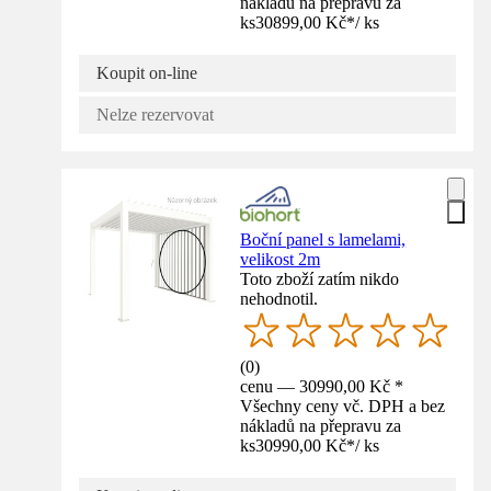
nákladů na přepravu za
ks
30899,00 Kč
*
/
ks
Koupit on-line
Nelze rezervovat
Boční panel s lamelami,
velikost 2m
Toto zboží zatím nikdo
nehodnotil.
(
0
)
cenu — 30990,00 Kč *
Všechny ceny vč. DPH a bez
nákladů na přepravu za
ks
30990,00 Kč
*
/
ks