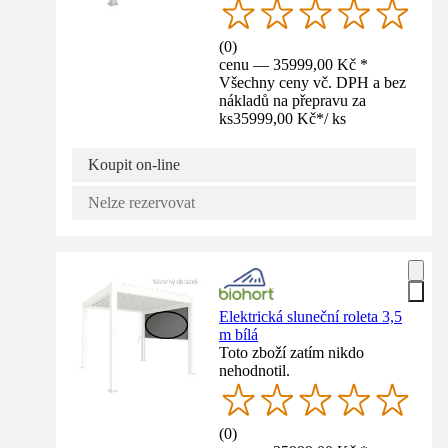
(
0
)
cenu — 35999,00 Kč *
Všechny ceny vč. DPH a bez
nákladů na přepravu za
ks
35999,00 Kč
*
/
ks
Koupit on-line
Nelze rezervovat
Elektrická sluneční roleta 3,5
m bílá
Toto zboží zatím nikdo
nehodnotil.
(
0
)