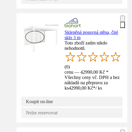
Skleněná posuvná stěna, čiré
sklo 3 m
Toto zboží zatím nikdo
nehodnotil.
(
0
)
cenu — 42990,00 Kč *
Všechny ceny vč. DPH a bez
nákladů na přepravu za
ks
42990,00 Kč
*
/
ks
Koupit on-line
Nelze rezervovat