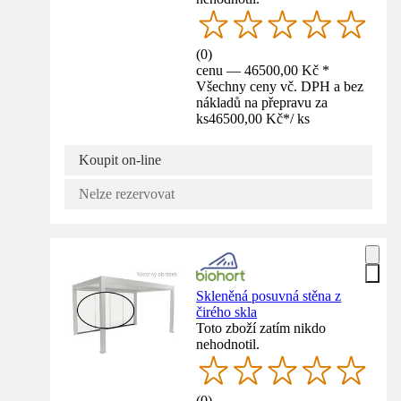
(
0
)
cenu — 46500,00 Kč *
Všechny ceny vč. DPH a bez
nákladů na přepravu za
ks
46500,00 Kč
*
/
ks
Koupit on-line
Nelze rezervovat
Skleněná posuvná stěna z
čirého skla
Toto zboží zatím nikdo
nehodnotil.
(
0
)