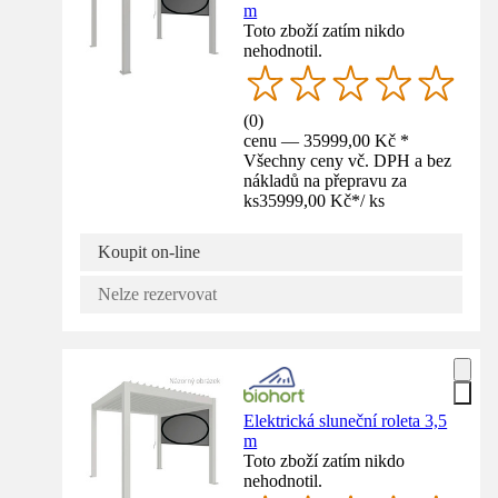
m
Toto zboží zatím nikdo
nehodnotil.
(
0
)
cenu — 35999,00 Kč *
Všechny ceny vč. DPH a bez
nákladů na přepravu za
ks
35999,00 Kč
*
/
ks
Koupit on-line
Nelze rezervovat
Elektrická sluneční roleta 3,5
m
Toto zboží zatím nikdo
nehodnotil.