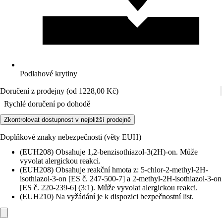
Podlahové krytiny
Doručení z prodejny (od 1228,00 Kč)
Rychlé doručení po dohodě
Zkontrolovat dostupnost v nejbližší prodejně
Doplňkové znaky nebezpečnosti (věty EUH)
(EUH208) Obsahuje 1,2-benzisothiazol-3(2H)-on. Může
vyvolat alergickou reakci.
(EUH208) Obsahuje reakční hmota z: 5-chlor-2-methyl-2H-
isothiazol-3-on [ES č. 247-500-7] a 2-methyl-2H-isothiazol-3-on
[ES č. 220-239-6] (3:1). Může vyvolat alergickou reakci.
(EUH210) Na vyžádání je k dispozici bezpečnostní list.