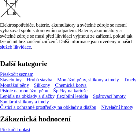
Elektrospotřebiče, baterie, akumulátory a světelné zdroje se nesmí
vyhazovat spolu s domovním odpadem. Baterie, akumulátory a
světelné zdroje se musí před likvidací vyjmout ze zařízení, pokud tak
lze učinit bez zničení zařízení. Další informace jsou uvedeny u našich
služeb likvidace
.
Další kategorie
Přeskočit seznam
Stavebniny
Hrubá stavba
Montážní pěny, silikony a tmely
Tmely
Montážní pěny
Silikony
Chemická kotva
Pistole na montážní pěnu
Špičky na kartuše
Lepidla na obklady a dlažby, flexibilní lepidla
Spárovací hmoty
Sanitární silikony a tmely
Čisticí a ochranné prostředky na obklady a dlažbu
Nivelační hmoty
Zákaznická hodnocení
Přeskočit oblast