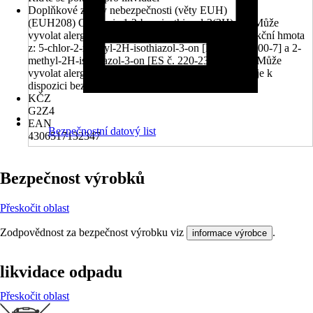
Doplňkové znaky nebezpečnosti (věty EUH)
(EUH208) Obsahuje 1,2-benzisothiazol-3(2H)-on. Může
vyvolat alergickou reakci., (EUH208) Obsahuje reakční hmota
z: 5-chlor-2-methyl-2H-isothiazol-3-on [ES č. 247-500-7] a 2-
methyl-2H-isothiazol-3-on [ES č. 220-239-6] (3:1). Může
vyvolat alergickou reakci., (EUH210) Na vyžádání je k
dispozici bezpečnostní list.
KČZ
G2Z4
EAN
Bezpečnostní datový list
4306517132347
Bezpečnost výrobků
Přeskočit oblast
Zodpovědnost za bezpečnost výrobku viz
.
informace výrobce
likvidace odpadu
Přeskočit oblast