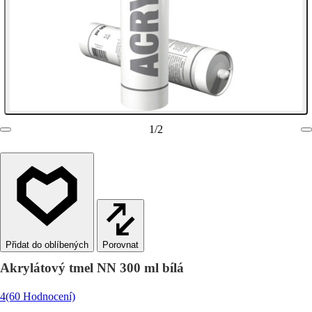
1
/
2
Porovnat
Akrylátový tmel NN 300 ml bílá
4
(60 Hodnocení)