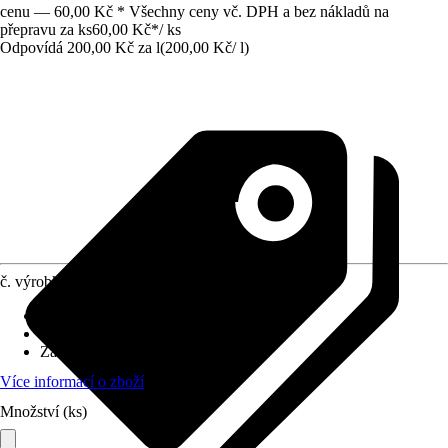
cenu — 60,00 Kč * Všechny ceny vč. DPH a bez nákladů na
přepravu za ks
60,00 Kč
*
/
ks
Odpovídá 200,00 Kč za l
(
200,00 Kč
/
l
)
č. výrobku
8601372
Použitelné pro
:
Omítky, Zdiva, Beton
Oblast využití
:
Interiér, Exteriér
Základní barva
:
Bílá
Více informací o zboží
Množství (ks)