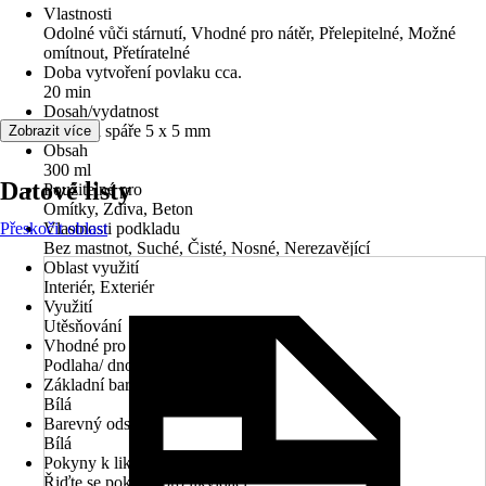
Vlastnosti
Odolné vůči stárnutí, Vhodné pro nátěr, Přelepitelné, Možné
omítnout, Přetíratelné
Doba vytvoření povlaku cca.
20 min
Dosah/vydatnost
12 m při spáře 5 x 5 mm
Zobrazit více
Obsah
300 ml
Datové listy
Použitelné pro
Omítky, Zdiva, Beton
Přeskočit oblast
Vlastnosti podkladu
Bez mastnot, Suché, Čisté, Nosné, Nerezavějící
Oblast využití
Interiér, Exteriér
Využití
Utěsňování
Vhodné pro
Podlaha/ dno, Strop, Stěna
Základní barva
Bílá
Barevný odstín
Bílá
Pokyny k likvidaci
Řiďte se pokyny pro likvidaci