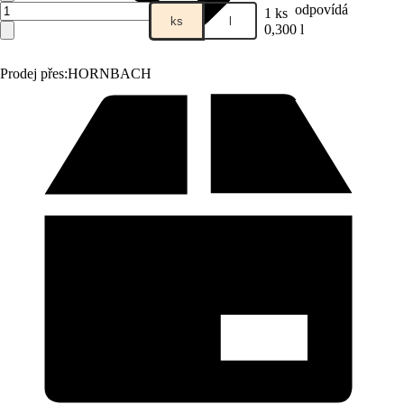
odpovídá
1 ks
ks
l
0,300 l
Prodej přes:
HORNBACH