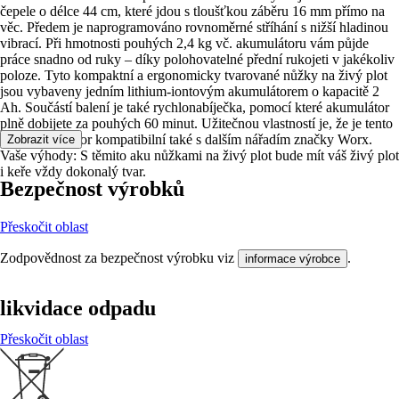
čepele o délce 44 cm, které jdou s tloušťkou záběru 16 mm přímo na
věc. Předem je naprogramováno rovnoměrné stříhání s nižší hladinou
vibrací. Při hmotnosti pouhých 2,4 kg vč. akumulátoru vám půjde
práce snadno od ruky – díky polohovatelné přední rukojeti v jakékoliv
poloze. Tyto kompaktní a ergonomicky tvarované nůžky na živý plot
jsou vybaveny jedním lithium-iontovým akumulátorem o kapacitě 2
Ah. Součástí balení je také rychlonabíječka, pomocí které akumulátor
plně dobijete za pouhých 60 minut. Užitečnou vlastností je, že je tento
20V akumulátor kompatibilní také s dalším nářadím značky Worx.
Zobrazit více
Vaše výhody: S těmito aku nůžkami na živý plot bude mít váš živý plot
i keře vždy dokonalý tvar.
Bezpečnost výrobků
Přeskočit oblast
Zodpovědnost za bezpečnost výrobku viz
.
informace výrobce
likvidace odpadu
Přeskočit oblast