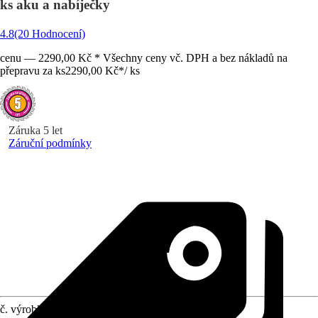
ks aku a nabíječky
4.8
(20 Hodnocení)
cenu — 2290,00 Kč * Všechny ceny vč. DPH a bez nákladů na
přepravu za ks
2290,00 Kč
*
/
ks
Záruka 5 let
Záruční podmínky
č. výrobku
10261308