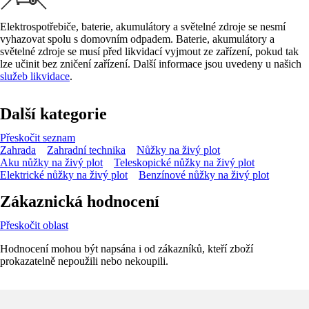
Elektrospotřebiče, baterie, akumulátory a světelné zdroje se nesmí
vyhazovat spolu s domovním odpadem. Baterie, akumulátory a
světelné zdroje se musí před likvidací vyjmout ze zařízení, pokud tak
lze učinit bez zničení zařízení. Další informace jsou uvedeny u našich
služeb likvidace
.
Další kategorie
Přeskočit seznam
Zahrada
Zahradní technika
Nůžky na živý plot
Aku nůžky na živý plot
Teleskopické nůžky na živý plot
Elektrické nůžky na živý plot
Benzínové nůžky na živý plot
Zákaznická hodnocení
Přeskočit oblast
Hodnocení mohou být napsána i od zákazníků, kteří zboží
prokazatelně nepoužili nebo nekoupili.