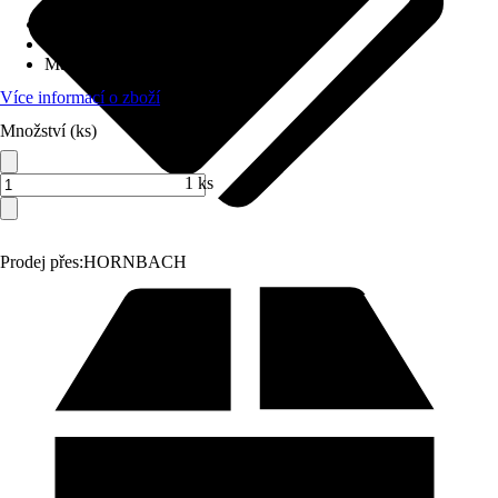
Napětí akumulátoru
:
20 V
Délka řezu
:
44 cm
Max. tloušťka řezu
:
16 mm
Více informací o zboží
Množství (ks)
1 ks
Prodej přes:
HORNBACH