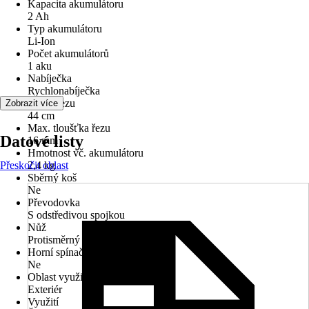
Kapacita akumulátoru
2 Ah
Typ akumulátoru
Li-Ion
Počet akumulátorů
1 aku
Nabíječka
Rychlonabíječka
Délka řezu
Zobrazit více
44 cm
Max. tloušťka řezu
Datové listy
16 mm
Hmotnost vč. akumulátoru
Přeskočit oblast
2,4 kg
Sběrný koš
Ne
Převodovka
S odstředivou spojkou
Nůž
Protisměrný
Horní spínač
Ne
Oblast využití
Exteriér
Využití