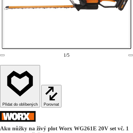
1
/
5
Porovnat
Aku nůžky na živý plot Worx WG261E 20V set vč. 1