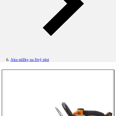
Aku nůžky na živý plot