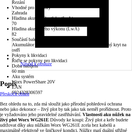
Řezání
Vhodné pro prostory
Zahrada
Hladina akustického tlaku (LpA)
70
Hladina akustického výkonu (LwA)
82
Součástí balení
Akumulátor WA3551, Nabíječka WA3880, Ochranný kryt na
ostří
Pokyny k likvidaci
Řiďte se pokyny pro likvidaci
Návod k obsluze
Doba nabíjení
60 min
Aku systém
Worx PowerShare 20V
Popis
EAN
6924328306597
Přeskočit oblast
Bez ohledu na to, zda má sloužit jako přírodní pohledová ochrana
nebo jako dekorace – živý plot by tak jako tak neměl prořídnout. Proto
je vyžadováno jeho pravidelné zastřihávání.
Vlastnosti aku nůžek na
živý plot Worx WG261E
Důvody ke koupi: Živý plot a keře budete
udržovat díky aku nůžkám Worx WG261E zcela bez kabelů a
maximálně efektivně ve špičkové kondici. Nůžky mají duální střižné