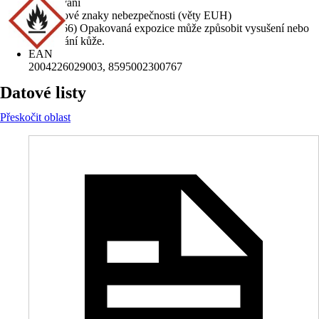
vdechování
Doplňkové znaky nebezpečnosti (věty EUH)
(EUH066) Opakovaná expozice může způsobit vysušení nebo
popraskání kůže.
EAN
2004226029003, 8595002300767
Datové listy
Přeskočit oblast