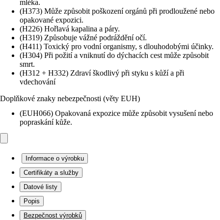
mléka.
(H373) Může způsobit poškození orgánů při prodloužené nebo
opakované expozici.
(H226) Hořlavá kapalina a páry.
(H319) Způsobuje vážné podráždění očí.
(H411) Toxický pro vodní organismy, s dlouhodobými účinky.
(H304) Při požití a vniknutí do dýchacích cest může způsobit
smrt.
(H312 + H332) Zdraví škodlivý při styku s kůží a při
vdechování
Doplňkové znaky nebezpečnosti (věty EUH)
(EUH066) Opakovaná expozice může způsobit vysušení nebo
popraskání kůže.
Informace o výrobku
Certifikáty a služby
Datové listy
Popis
Bezpečnost výrobků