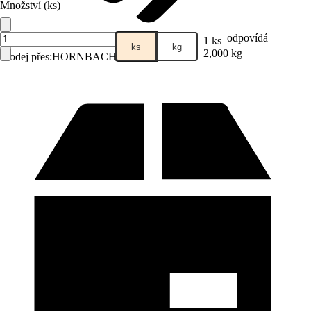
Množství (ks)
odpovídá
1 ks
ks
kg
2,000 kg
Prodej přes:
HORNBACH