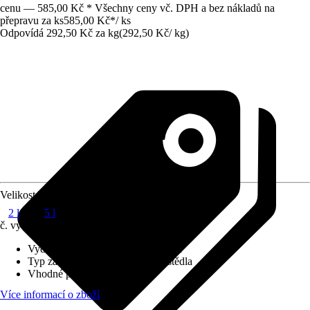
cenu — 585,00 Kč * Všechny ceny vč. DPH a bez nákladů na
přepravu za ks
585,00 Kč
*
/
ks
Odpovídá 292,50 Kč za kg
(
292,50 Kč
/
kg
)
Velikost balení
2 l
5 l
č. výrobku
4226029
Vydatnost při jednom nátěru
:
8 m²/l
Typ základu
:
Obsahující rozpouštědla
Vhodné pro podklad
:
Beton
Více informací o zboží