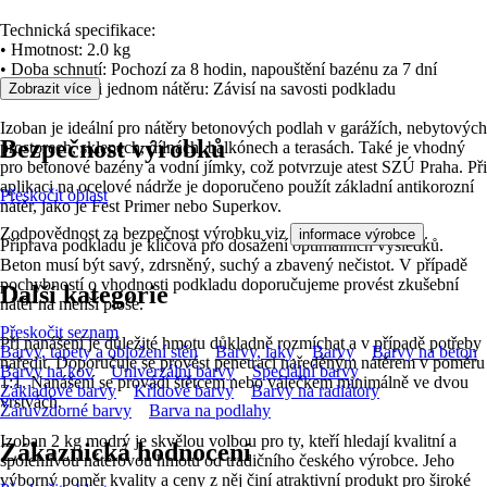
Technická specifikace:
• Hmotnost: 2.0 kg
• Doba schnutí: Pochozí za 8 hodin, napouštění bazénu za 7 dní
• Vydatnost při jednom nátěru: Závisí na savosti podkladu
Zobrazit více
Izoban je ideální pro nátěry betonových podlah v garážích, nebytových
Bezpečnost výrobků
prostorech, sklepech, dílnách, balkónech a terasách. Také je vhodný
pro betonové bazény a vodní jímky, což potvrzuje atest SZÚ Praha. Při
aplikaci na ocelové nádrže je doporučeno použít základní antikorozní
Přeskočit oblast
nátěr, jako je Fest Primer nebo Superkov.
Zodpovědnost za bezpečnost výrobku viz
.
informace výrobce
Příprava podkladu je klíčová pro dosažení optimálních výsledků.
Beton musí být savý, zdrsněný, suchý a zbavený nečistot. V případě
pochybností o vhodnosti podkladu doporučujeme provést zkušební
Další kategorie
nátěr na menší ploše.
Přeskočit seznam
Při nanášení je důležité hmotu důkladně rozmíchat a v případě potřeby
Barvy, tapety a obložení stěn
Barvy, laky
Barvy
Barvy na beton
naředit. Doporučuje se provést penetraci naředěným nátěrem v poměru
Barvy na kov
Univerzální barvy
Speciální barvy
1:1. Nanášení se provádí štětcem nebo válečkem minimálně ve dvou
Základové barvy
Křídové barvy
Barvy na radiátory
vrstvách.
Žáruvzdorné barvy
Barva na podlahy
Izoban 2 kg modrý je skvělou volbou pro ty, kteří hledají kvalitní a
Zákaznická hodnocení
spolehlivou nátěrovou hmotu od tradičního českého výrobce. Jeho
výborný poměr kvality a ceny z něj činí atraktivní produkt pro široké