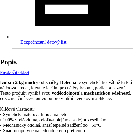
Bezpečnostní datový list
Popis
Přeskočit oblast
Izoban 2 kg modrý
od značky
Detecha
je syntetická hedvábně lesklá
nátěrová hmota, která je ideální pro nátěry betonu, podlah a bazénů.
Tento produkt vyniká svou
voděodolností
a
mechanickou odolností
,
což z něj činí skvělou volbu pro vnitřní i venkovní aplikace.
Klíčové vlastnosti:
• Syntetická nátěrová hmota na beton
• 100% voděodolná, odolává olejům a slabým kyselinám
• Mechanicky odolná, snáší tepelné zatížení do +50°C
• Snadno opravitelná jednoduchým přetřením