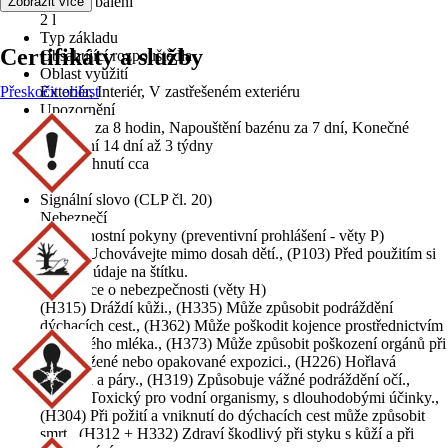
Velikost balení
Zobrazit více
2 l
Typ základu
Certifikáty a služby
Obsahující rozpouštědla
Oblast využití
Přeskočit oblast
Exteriér, Interiér, V zastřešeném exteriéru
Upozornění
Pochozí za 8 hodin, Napouštění bazénu za 7 dní, Konečné
vytvrzení 14 dní až 3 týdny
Doba schnutí cca
24 h
Signální slovo (CLP čl. 20)
Nebezpečí
Bezpečnostní pokyny (preventivní prohlášení - věty P)
(P102) Uchovávejte mimo dosah dětí., (P103) Před použitím si
přečtěte údaje na štítku.
Informace o nebezpečnosti (věty H)
(H315) Dráždí kůži., (H335) Může způsobit podráždění
dýchacích cest., (H362) Může poškodit kojence prostřednictvím
mateřského mléka., (H373) Může způsobit poškození orgánů při
prodloužené nebo opakované expozici., (H226) Hořlavá
kapalina a páry., (H319) Způsobuje vážné podráždění očí.,
(H411) Toxický pro vodní organismy, s dlouhodobými účinky.,
(H304) Při požití a vniknutí do dýchacích cest může způsobit
smrt., (H312 + H332) Zdraví škodlivý při styku s kůží a při