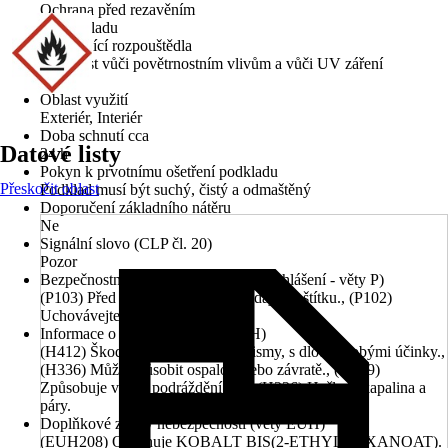
Ochrana před rezavěním
Typ základu
Obsahující rozpouštědla
Odolnost vůči povětrnostním vlivům a vůči UV záření
Ano
Oblast využití
Exteriér, Interiér
Doba schnutí cca
Datové listy
24 h
Pokyn k prvotnímu ošetření podkladu
Přeskočit oblast
Podklad musí být suchý, čistý a odmaštěný
Doporučení základního nátěru
Ne
Signální slovo (CLP čl. 20)
Pozor
Bezpečnostní pokyny (preventivní prohlášení - věty P)
(P103) Před použitím si přečtěte údaje na štítku., (P102)
Uchovávejte mimo dosah dětí.
Informace o nebezpečnosti (věty H)
(H412) Škodlivý pro vodní organismy, s dlouhodobými účinky.,
(H336) Může způsobit ospalost nebo závratě., (H319)
Způsobuje vážné podráždění očí., (H226) Hořlavá kapalina a
páry.
Doplňkové znaky nebezpečnosti (věty EUH)
(EUH208) Obsahuje KOBALT BIS(2-ETHYLHEXANOAT).