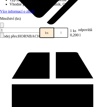
Vhodné pro podklad
:
Kov, Hliník, Ocel
Více informací o zboží
Množství (ks)
odpovídá
1 ks
ks
l
0,200 l
Prodej přes:
HORNBACH