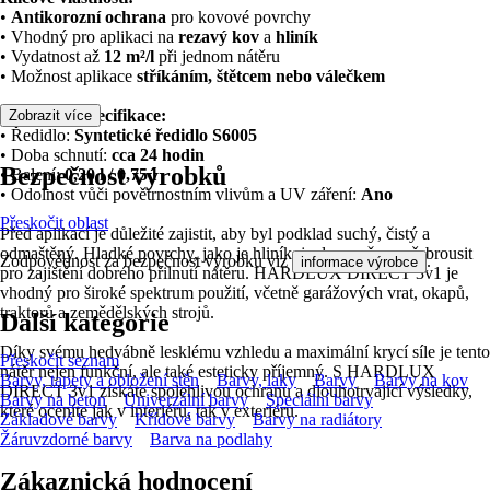
•
Antikorozní ochrana
pro kovové povrchy
• Vhodný pro aplikaci na
rezavý kov
a
hliník
• Vydatnost až
12 m²/l
při jednom nátěru
• Možnost aplikace
stříkáním, štětcem nebo válečkem
Technická specifikace:
Zobrazit více
• Ředidlo:
Syntetické ředidlo S6005
• Doba schnutí:
cca 24 hodin
Bezpečnost výrobků
• Balení:
0,20 l / 0,75 l
• Odolnost vůči povětrnostním vlivům a UV záření:
Ano
Přeskočit oblast
Před aplikací je důležité zajistit, aby byl podklad suchý, čistý a
odmaštěný. Hladké povrchy, jako je hliník, je doporučeno přebrousit
Zodpovědnost za bezpečnost výrobku viz
.
informace výrobce
pro zajištění dobrého přilnutí nátěru. HARDLUX DIRECT 3v1 je
vhodný pro široké spektrum použití, včetně garážových vrat, okapů,
traktorů a zemědělských strojů.
Další kategorie
Díky svému hedvábně lesklému vzhledu a maximální krycí síle je tento
Přeskočit seznam
nátěr nejen funkční, ale také esteticky příjemný. S HARDLUX
Barvy, tapety a obložení stěn
Barvy, laky
Barvy
Barvy na kov
DIRECT 3v1 získáte spolehlivou ochranu a dlouhotrvající výsledky,
Barvy na beton
Univerzální barvy
Speciální barvy
které oceníte jak v interiéru, tak v exteriéru.
Základové barvy
Křídové barvy
Barvy na radiátory
Žáruvzdorné barvy
Barva na podlahy
Zákaznická hodnocení