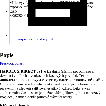
Může vyvolat alergickou reakci., (EUH066) Opakovaná
expozice může způsobit vysušení nebo popraskání kůže.
EAN
3850280051530
Bezpečnostní datový list
Popis
Přeskočit oblast
HARDLUX DIRECT 3v1
je ideálním řešením pro ochranu a
dekoraci vnitřních a venkovních kovových povrchů. Tento
antikorozní podkladový a závěrečný nátěr
od renomované značky
Chromos je navržen tak, aby poskytoval vynikající ochranu před
rezavěním a zároveň zajišťoval estetický vzhled. Díky svým
antikorozním vlastnostem je možné nátěr aplikovat přímo na rezavý
kov, ocel, hliník a dobře přilnavé stávající nátěry.
Klíčové vlastnosti: