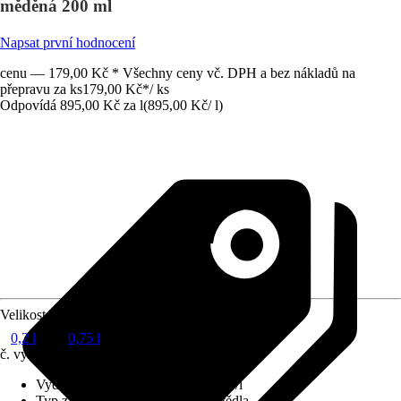
měděná 200 ml
Napsat první hodnocení
cenu — 179,00 Kč * Všechny ceny vč. DPH a bez nákladů na
přepravu za ks
179,00 Kč
*
/
ks
Odpovídá 895,00 Kč za l
(
895,00 Kč
/
l
)
Velikost balení
0,2 l
0,75 l
č. výrobku
10653946
Vydatnost při jednom nátěru
:
12 m²/l
Typ základu
:
Obsahující rozpouštědla