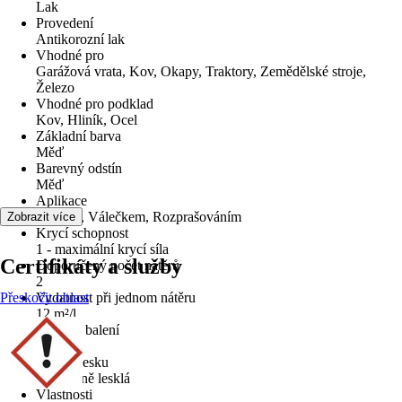
Lak
Provedení
Antikorozní lak
Vhodné pro
Garážová vrata, Kov, Okapy, Traktory, Zemědělské stroje,
Železo
Vhodné pro podklad
Kov, Hliník, Ocel
Základní barva
Měď
Barevný odstín
Měď
Aplikace
Štětcem, Válečkem, Rozprašováním
Zobrazit více
Krycí schopnost
1 - maximální krycí síla
Certifikáty a služby
Doporučený počet nátěrů
2
Přeskočit oblast
Vydatnost při jednom nátěru
12 m²/l
Velikost balení
0,2 l
Stupeň lesku
Hedvábně lesklá
Vlastnosti