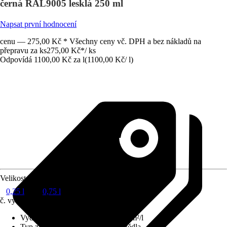
černá RAL9005 lesklá 250 ml
Napsat první hodnocení
cenu — 275,00 Kč * Všechny ceny vč. DPH a bez nákladů na
přepravu za ks
275,00 Kč
*
/
ks
Odpovídá 1100,00 Kč za l
(
1100,00 Kč
/
l
)
Velikost balení
0,25 l
0,75 l
č. výrobku
4274334
Vydatnost při jednom nátěru
:
10,5 m²/l
Typ základu
:
Obsahující rozpouštědla