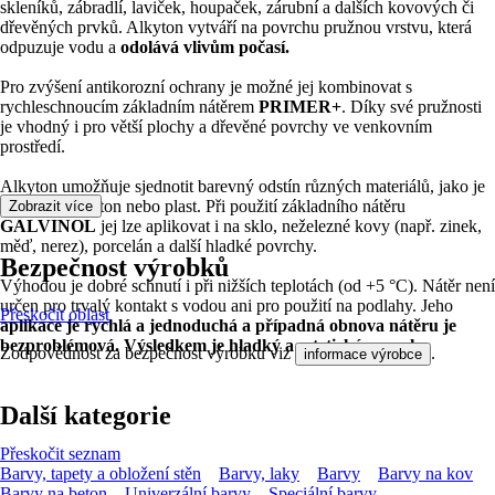
skleníků, zábradlí, laviček, houpaček, zárubní a dalších kovových či
dřevěných prvků. Alkyton vytváří na povrchu pružnou vrstvu, která
odpuzuje vodu a
odolává vlivům počasí.
Pro zvýšení antikorozní ochrany je možné jej kombinovat s
rychleschnoucím základním nátěrem
PRIMER+
. Díky své pružnosti
je vhodný i pro větší plochy a dřevěné povrchy ve venkovním
prostředí.
Alkyton umožňuje sjednotit barevný odstín různých materiálů, jako je
kov, dřevo, beton nebo plast. Při použití základního nátěru
Zobrazit více
GALVINOL
jej lze aplikovat i na sklo, neželezné kovy (např. zinek,
měď, nerez), porcelán a další hladké povrchy.
Bezpečnost výrobků
Výhodou je dobré schnutí i při nižších teplotách (od +5 °C). Nátěr není
určen pro trvalý kontakt s vodou ani pro použití na podlahy. Jeho
Přeskočit oblast
aplikace je rychlá
a jednoduchá a případná obnova nátěru je
bezproblémová. Výsledkem je hladký a estetický povrch.
Zodpovědnost za bezpečnost výrobku viz
.
informace výrobce
Další kategorie
Přeskočit seznam
Barvy, tapety a obložení stěn
Barvy, laky
Barvy
Barvy na kov
Barvy na beton
Univerzální barvy
Speciální barvy