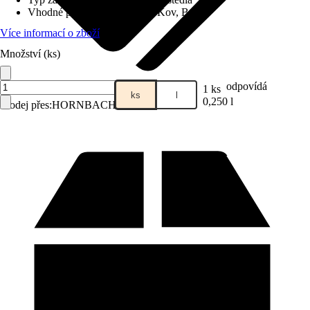
Vhodné pro podklad
:
Dřevo, Kov, Beton
Více informací o zboží
Množství (ks)
odpovídá
1 ks
ks
l
0,250 l
Prodej přes:
HORNBACH