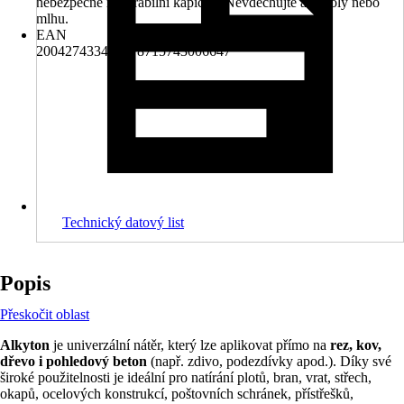
nebezpečné respirabilní kapičky. Nevdechujte aerosoly nebo
mlhu.
EAN
2004274334005, 8715743006647
Technický datový list
Popis
Přeskočit oblast
Alkyton
je univerzální nátěr, který lze aplikovat přímo na
rez, kov,
dřevo i pohledový beton
(např. zdivo, podezdívky apod.). Díky své
široké použitelnosti je ideální pro natírání plotů, bran, vrat, střech,
okapů, ocelových konstrukcí, poštovních schránek, přístřešků,