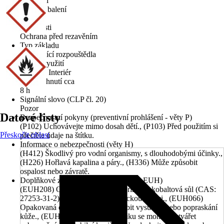
10,5 m²/l
Velikost balení
0,25 l
Vlastnosti
Ochrana před rezavěním
Typ základu
Obsahující rozpouštědla
Oblast využití
Exteriér, Interiér
Doba schnutí cca
8 h
Signální slovo (CLP čl. 20)
Pozor
Datové listy
Bezpečnostní pokyny (preventivní prohlášení - věty P)
(P102) Uchovávejte mimo dosah dětí., (P103) Před použitím si
Přeskočit oblast
přečtěte údaje na štítku.
Informace o nebezpečnosti (věty H)
(H412) Škodlivý pro vodní organismy, s dlouhodobými účinky.,
(H226) Hořlavá kapalina a páry., (H336) Může způsobit
ospalost nebo závratě.
Doplňkové znaky nebezpečnosti (věty EUH)
(EUH208) Obsahuje kyselina kaprinová, kobaltová sůl (CAS:
27253-31-2). Může vyvolat alergickou reakci., (EUH066)
Opakovaná expozice může způsobit vysušení nebo popraskání
kůže., (EUH211) Pozor! Při postřiku se mohou vytvářet