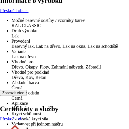
Informace o výrobku
Přeskočit oblast
Možné barevné odstíny / vzorníky barev
RAL CLASSIC
Druh výrobku
Lak
Provedení
Barevný lak, Lak na dřevo, Lak na okna, Lak na schodiště
Varianta
Lak na dřevo
Vhodné pro
Dřevo, Okapy, Ploty, Zahradní nábytek, Zábradlí
Vhodné pro podklad
Dřevo, Kov, Beton
Základní barva
Černá
Barevný odstín
Zobrazit více
Černá
Aplikace
Certifikáty a služby
Štětcem
Krycí schopnost
Přeskočit oblast
2 - vysoká krycí síla
Vydatnost při jednom nátěru