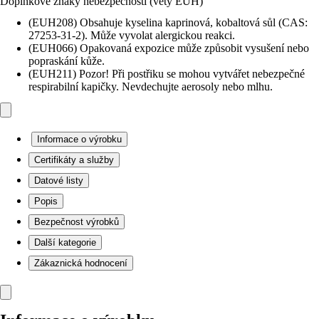
Doplňkové znaky nebezpečnosti (věty EUH)
(EUH208) Obsahuje kyselina kaprinová, kobaltová sůl (CAS:
27253-31-2). Může vyvolat alergickou reakci.
(EUH066) Opakovaná expozice může způsobit vysušení nebo
popraskání kůže.
(EUH211) Pozor! Při postřiku se mohou vytvářet nebezpečné
respirabilní kapičky. Nevdechujte aerosoly nebo mlhu.
Informace o výrobku
Certifikáty a služby
Datové listy
Popis
Bezpečnost výrobků
Další kategorie
Zákaznická hodnocení