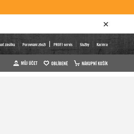
vat zásilku
Porovnání zboží
PROFI servis
Služby
Kariéra
MŮJ ÚČET
OBLÍBENÉ
NÁKUPNÍ KOŠÍK