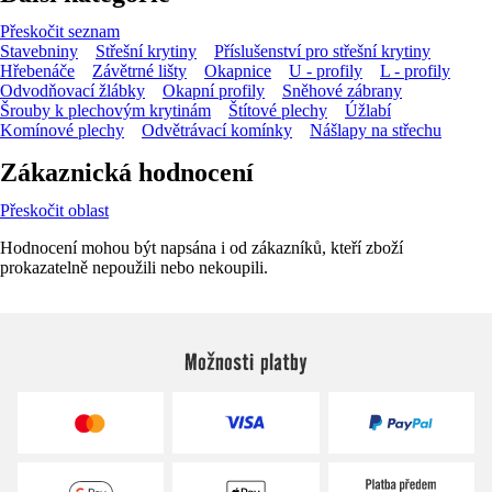
Přeskočit seznam
Stavebniny
Střešní krytiny
Příslušenství pro střešní krytiny
Hřebenáče
Závětrné lišty
Okapnice
U - profily
L - profily
Odvodňovací žlábky
Okapní profily
Sněhové zábrany
Šrouby k plechovým krytinám
Štítové plechy
Úžlabí
Komínové plechy
Odvětrávací komínky
Nášlapy na střechu
Zákaznická hodnocení
Přeskočit oblast
Hodnocení mohou být napsána i od zákazníků, kteří zboží
prokazatelně nepoužili nebo nekoupili.
Možnosti platby