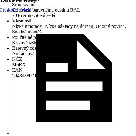
Šroubování
Přeskočit oblast
Odpovídá barevnému odstínu RAL
7016 Antracitová šedá
Vlastnosti
Nízká hmotnost, Nízké náklady na údržbu, Odolný povrch,
Snadná montáž
Použitelné pro
Kovové tašky
Barevný odstín
Antracitová šedá
KČZ
M6RX
EAN
5948988021486, 5948988039306