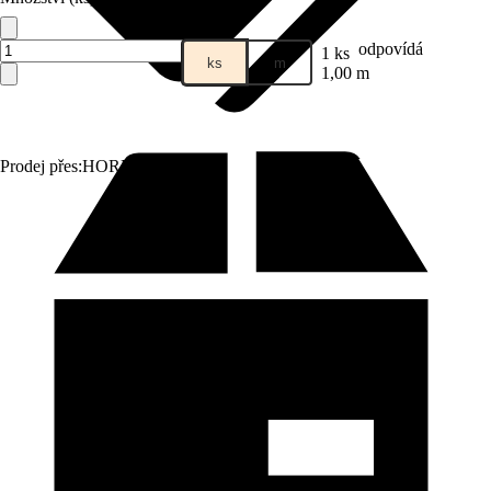
odpovídá
1 ks
ks
m
1,00 m
Prodej přes:
HORNBACH