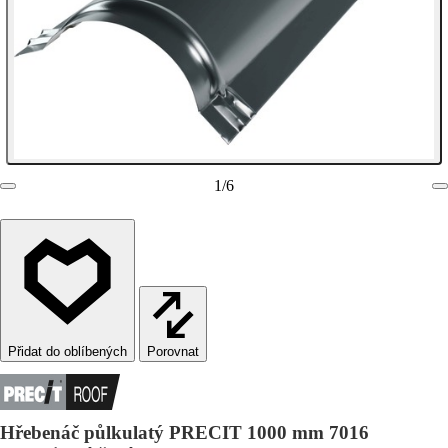
1
/
6
Porovnat
Hřebenáč půlkulatý PRECIT 1000 mm 7016