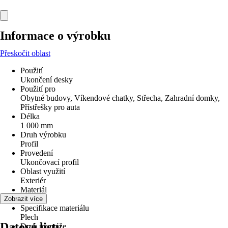
Informace o výrobku
Přeskočit oblast
Použití
Ukončení desky
Použití pro
Obytné budovy, Víkendové chatky, Střecha, Zahradní domky,
Přístřešky pro auta
Délka
1 000 mm
Druh výrobku
Profil
Provedení
Ukončovací profil
Oblast využití
Exteriér
Materiál
Kov
Zobrazit více
Specifikace materiálu
Plech
Datové listy
Druh montáže