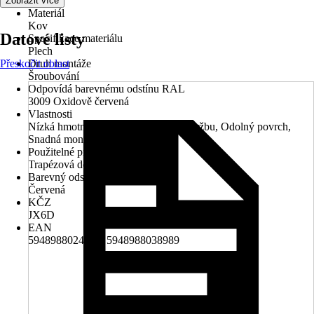
Exteriér
Zobrazit více
Materiál
Kov
Datové listy
Specifikace materiálu
Plech
Přeskočit oblast
Druh montáže
Šroubování
Odpovídá barevnému odstínu RAL
3009 Oxidově červená
Vlastnosti
Nízká hmotnost, Nízké náklady na údržbu, Odolný povrch,
Snadná montáž
Použitelné pro
Trapézová deska
Barevný odstín
Červená
KČZ
JX6D
EAN
5948988024258, 5948988038989