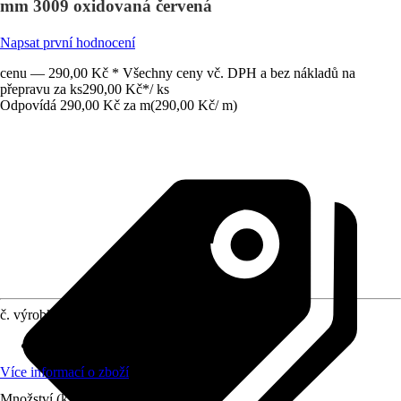
mm 3009 oxidovaná červená
Napsat první hodnocení
cenu — 290,00 Kč * Všechny ceny vč. DPH a bez nákladů na
přepravu za ks
290,00 Kč
*
/
ks
Odpovídá 290,00 Kč za m
(
290,00 Kč
/
m
)
č. výrobku
8738983
Délka
:
1 000 mm
Více informací o zboží
Množství (ks)