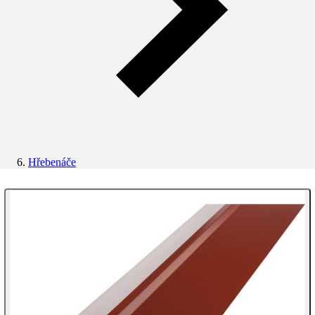
Hřebenáče