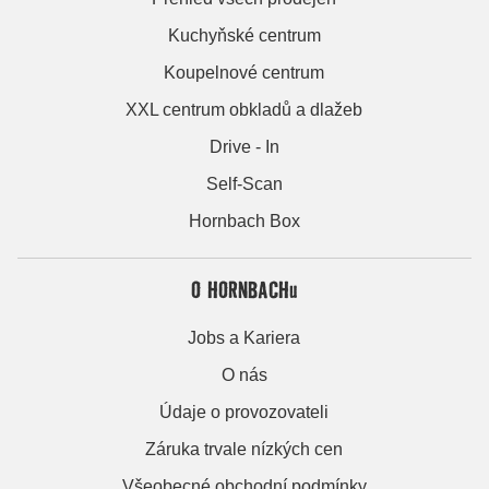
Kuchyňské centrum
Koupelnové centrum
XXL centrum obkladů a dlažeb
Drive - In
Self-Scan
Hornbach Box
O HORNBACHu
Jobs a Kariera
O nás
Údaje o provozovateli
Záruka trvale nízkých cen
Všeobecné obchodní podmínky