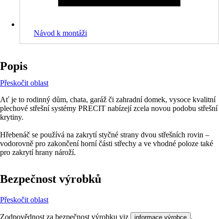
Návod k montáži
Popis
Přeskočit oblast
Ať je to rodinný dům, chata, garáž či zahradní domek, vysoce kvalitní
plechové střešní systémy PRECIT nabízejí zcela novou podobu střešní
krytiny.
Hřebenáč se používá na zakrytí styčné strany dvou střešních rovin –
vodorovně pro zakončení horní části střechy a ve vhodné poloze také
pro zakrytí hrany nároží.
Bezpečnost výrobků
Přeskočit oblast
Zodpovědnost za bezpečnost výrobku viz
.
informace výrobce