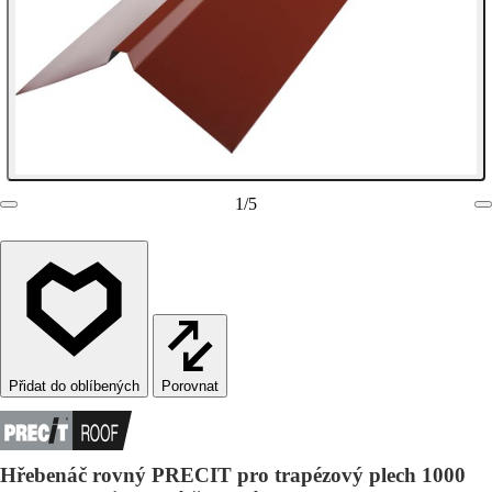
1
/
5
Porovnat
Hřebenáč rovný PRECIT pro trapézový plech 1000