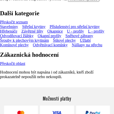
Další kategorie
Přeskočit seznam
Stavebniny
Střešní krytiny
Příslušenství pro střešní krytiny
Hřebenáče
Závětrné lišty
Okapnice
U - profily
L - profily
Odvodňovací žlábky
Okapní profily
Sněhové zábrany
Šrouby k plechovým krytinám
Štítové plechy
Úžlabí
Komínové plechy
Odvětrávací komínky
Nášlapy na střechu
Zákaznická hodnocení
Přeskočit oblast
Hodnocení mohou být napsána i od zákazníků, kteří zboží
prokazatelně nepoužili nebo nekoupili.
Možnosti platby