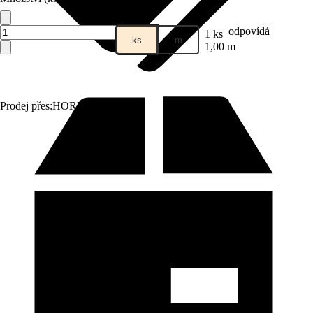
odpovídá
1 ks
ks
m
1,00 m
Prodej přes:
HORNBACH